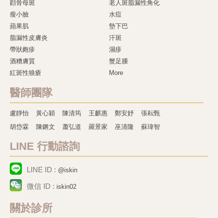
顴骨母斑
老人斑脂漏性角化
瘦小臉
水痘
蘋果肌
墊下巴
脂漏性皮膚炎
汗斑
帶狀皰疹
濕疹
酒糟膚質
蟹足腫
紅斑性狼瘡
More
醫師團隊
盧靜怡
黃心穎
陳清筠
王麒惠
鄭安妤
張耘甄
胡岱霖
陳鏘文
蕭弘道
羅景家
巫清隆
蘇瑋智
LINE 行動諮詢
LINE ID :
@iskin
微信 ID :
iskin02
關於診所