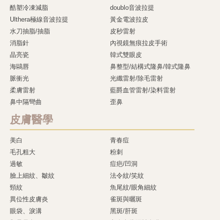
酷塑冷凍減脂
doublo音波拉提
Ulthera極線音波拉提
黃金電波拉皮
水刀抽脂/抽脂
皮秒雷射
消脂針
內視鏡無痕拉皮手術
晶亮瓷
韓式雙眼皮
海鷗唇
鼻整型/結構式隆鼻/韓式隆鼻
脈衝光
光纖雷射/除毛雷射
柔膚雷射
藍爵血管雷射/染料雷射
鼻中隔彎曲
歪鼻
皮膚醫學
美白
青春痘
毛孔粗大
粉刺
過敏
痘疤/凹洞
臉上細紋、皺紋
法令紋/笑紋
頸紋
魚尾紋/眼角細紋
異位性皮膚炎
雀斑與曬斑
眼袋、淚溝
黑斑/肝斑