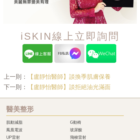
iSKIN線上立即詢問
【盧靜怡醫師】談換季肌膚保養
上一則：
【盧靜怡醫師】談拒絕油光滿面
下一則：
醫美整形
肌動減脂
G動椅
鳳凰電波
玻尿酸
UP雷射
飛梭雷射