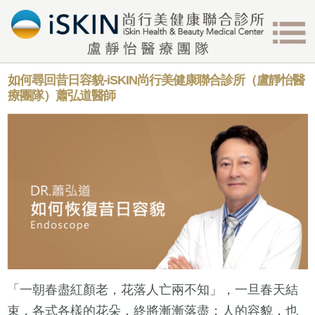
如何尋回昔日容貌-iSKIN尚行美健康聯合診所（盧靜怡醫
療團隊）蕭弘道醫師
「一朝春盡紅顏老，花落人亡兩不知」，一旦春天結
束，各式各樣的花朵，終將漸漸落盡；人的容貌，也