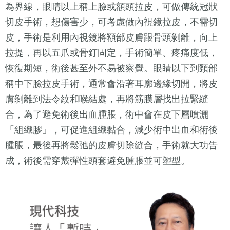
為界線，眼睛以上稱上臉或額頭拉皮，可做傳統冠狀
切皮手術，想傷害少，可考慮做內視鏡拉皮，不需切
皮，手術是利用內視鏡將額部皮膚跟骨頭剝離，向上
拉提，再以五爪或骨釘固定，手術簡單、疼痛度低，
恢復期短，術後甚至外不易被察覺。眼睛以下到頸部
稱中下臉拉皮手術，通常會沿著耳廓邊緣切開，將皮
膚剝離到法令紋和喉結處，再將筋膜層找出拉緊縫
合，為了避免術後出血腫脹，術中會在皮下層噴灑
「組織膠」，可促進組織黏合，減少術中出血和術後
腫脹，最後再將鬆弛的皮膚切除縫合，手術就大功告
成，術後需穿戴彈性頭套避免腫脹並可塑型。