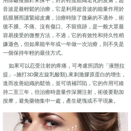
用除皺瘦臉針來抹平；對於輕度組織老化的皮膚，超
音波是最輕鬆的治療，它是利用超音波的能量作用於
筋膜層而讓緊縮皮膚，治療時除了微麻的不適外，術
後不腫、不痛、沒有傷口、不留痕跡，是一般大眾最
容易接受的微整方法，不過，它的有效性和持久性稍
嫌遜色，但如果能半年或一年做一次治療，則不失是
一個保持年輕的最佳方式。
如果可以忍受注射的疼痛，可考慮所謂的「液態拉
提」–施打3D聚左旋乳酸類),來刺激膠原蛋白的增生，
進而改善組織的鬆弛，並可填補凹陷，它的作用可維
持二至三年，但治療時盡量作深層注射，術後要勤加
按摩，避免藥物集中一處，產生硬塊或不平現象。