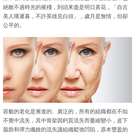
絕敵不過時光的摧殘，到頭來盡是明日黃花，「自古
美人嘆遲暮，不許英雄見白頭」，歲月是無情，但卻
公平的。
容貌的老化是漸進的、廣泛的，所有的組織都在不知
不覺中流失，其中骨架因鈣質流失而萎縮變小，皮下
脂肪和彈力纖維的流失讓組織鬆弛凹陷，原本豐盈的