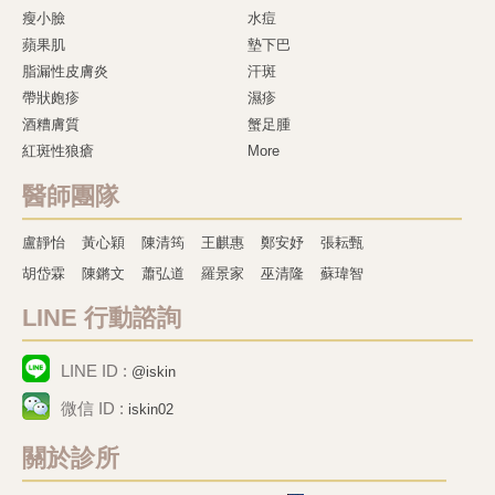
瘦小臉
水痘
蘋果肌
墊下巴
脂漏性皮膚炎
汗斑
帶狀皰疹
濕疹
酒糟膚質
蟹足腫
紅斑性狼瘡
More
醫師團隊
盧靜怡
黃心穎
陳清筠
王麒惠
鄭安妤
張耘甄
胡岱霖
陳鏘文
蕭弘道
羅景家
巫清隆
蘇瑋智
LINE 行動諮詢
LINE ID :
@iskin
微信 ID :
iskin02
關於診所