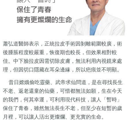
蕭弘道醫師表示，正統拉皮手術因剝離範圍較廣，術
後腫脹程度較嚴重，恢復期也較長，但效果相對較
佳。中下臉拉皮因需切除皮膚，無法利用內視鏡來處
理，但因切口隱藏在耳朵邊緣，所以疤痕並不明顯。
昔日嫦娥偷吃靈藥、武帝求仙問道，是在尋找長生
不老、返老還童的仙藥，可惜都無法如願，生在今天
的我們，何其幸運，可利用現代科技，讓人「暫時」
保住了青春，雖然無法長生不老，但至少在短暫的歲
月裡，可以讓人活出更燦爛、更充實的生命。