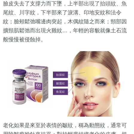
臉皮失去了支撐力而下墜，上半部出現了抬頭紋、魚
尾紋、川字紋，下半部來了淚溝、印地安紋和法令
紋；臉頰鬆弛嘴邊肉突起，木偶紋隨之而來；頸部因
擴頸肌鬆弛而出現火雞紋…，年輕的容貌就像土石流
般慢慢被侵蝕掉。
老化如果是來至於表情的皺紋，稱為動態紋，通常可