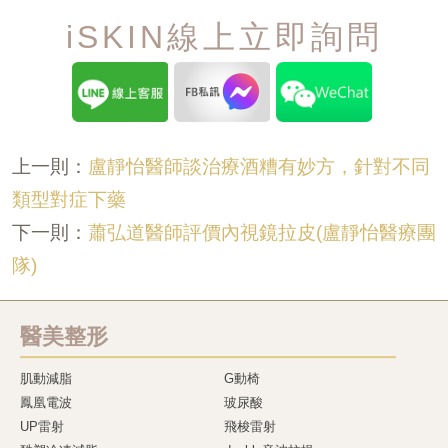
iSKIN線上立即詢問
盧靜怡醫師談治療酒糟有妙方，針對不同
上一則：
類型對症下藥
蕭弘道醫師評價內視鏡拉皮(盧靜怡醫療團
下一則：
隊)
醫美整形
肌動減脂
G動椅
鳳凰電波
玻尿酸
UP雷射
飛梭雷射