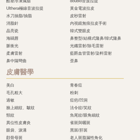
酷塑冷凍減脂
doublo音波拉提
Ulthera極線音波拉提
黃金電波拉皮
水刀抽脂/抽脂
皮秒雷射
消脂針
內視鏡無痕拉皮手術
晶亮瓷
韓式雙眼皮
海鷗唇
鼻整型/結構式隆鼻/韓式隆鼻
脈衝光
光纖雷射/除毛雷射
柔膚雷射
藍爵血管雷射/染料雷射
鼻中隔彎曲
歪鼻
皮膚醫學
美白
青春痘
毛孔粗大
粉刺
過敏
痘疤/凹洞
臉上細紋、皺紋
法令紋/笑紋
頸紋
魚尾紋/眼角細紋
異位性皮膚炎
雀斑與曬斑
眼袋、淚溝
黑斑/肝斑
顴骨母斑
老人斑脂漏性角化