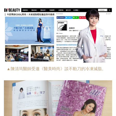
▲陳清筠醫師受邀《醫美時尚》談不動刀的冷凍減脂。