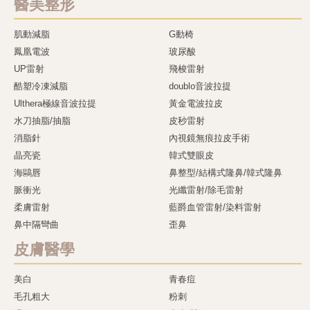
醫美整形
肌動減脂
G動椅
鳳凰電波
玻尿酸
UP雷射
飛梭雷射
酷塑冷凍減脂
doublo音波拉提
Ulthera極線音波拉提
黃金電波拉皮
水刀抽脂/抽脂
皮秒雷射
消脂針
內視鏡無痕拉皮手術
晶亮瓷
韓式雙眼皮
海鷗唇
鼻整型/結構式隆鼻/韓式隆鼻
脈衝光
光纖雷射/除毛雷射
柔膚雷射
藍爵血管雷射/染料雷射
鼻中隔彎曲
歪鼻
皮膚醫學
美白
青春痘
毛孔粗大
粉刺