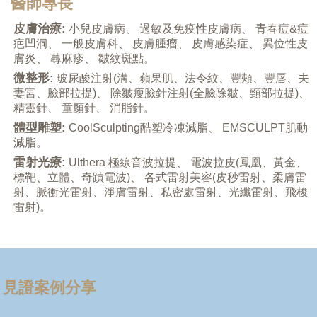
醫師專長
皮膚治療:
小兒皮膚病、 過敏及免疫性皮膚病、 青春痘&痘
疤凹洞、 一般皮膚科、 皮膚腫瘤、 皮膚感染症、 異位性皮
膚炎、 蕁麻疹、 皺紋斑點。
微整形:
玻尿酸注射(溝、蘋果肌、法令紋、豐頰、豐唇、夫
妻宮、臉部拉提)、 除皺瘦臉針注射(全臉除皺、頸部拉提)、
精靈針、 童顏針、 消脂針。
體型雕塑:
CoolSculpting酷塑冷凍減脂、 EMSCULPT肌動
減脂。
雷射光療
:
Ulthera 極線音波拉提、 電波拉皮(鳳凰、黃金、
標靶、立體、奇蹟電波)、 各式雷射美容(皮秒雷射、柔膚雷
射、脈衝光雷射、淨膚雷射、私密處雷射、光纖雷射、飛梭
雷射)。
見證案例分享