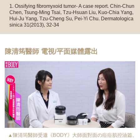
Ossifying fibromyxoid tumor- A case report. Chin-Chun
Chen, Tsung-Ming Tsai, Tzu-Hsuan Liu, Kuo-Chia Yang,
Hui-Ju Yang, Tzu-Cheng Su, Pei-Yi Chu. Dermatologica
sinica 31(2013), 32-34
陳清筠醫師 電視/平面媒體露出
▲陳清筠醫師受邀《BODY》大師面對面の痘痘肌控油篇。