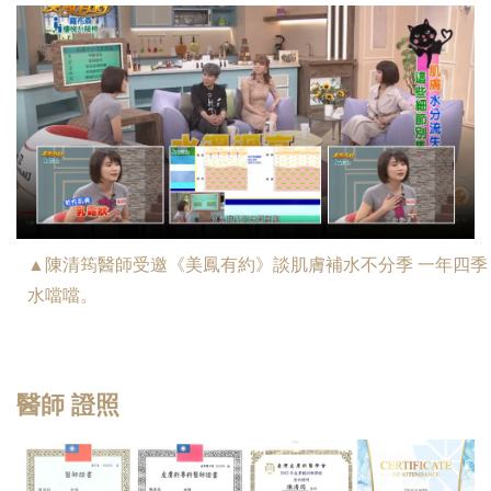
▲陳清筠醫師受邀《美鳳有約》談肌膚補水不分季 一年四季
水噹噹。
醫師 證照