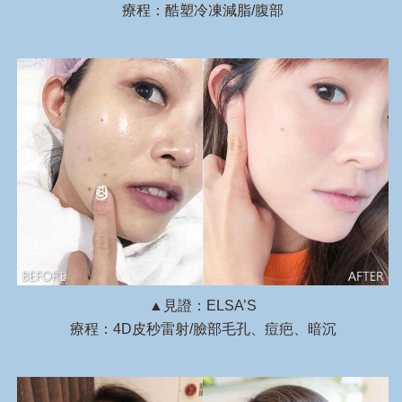
療程：酷塑冷凍減脂/腹部
▲見證：ELSA’S
療程：4D皮秒雷射/臉部毛孔、痘疤、暗沉