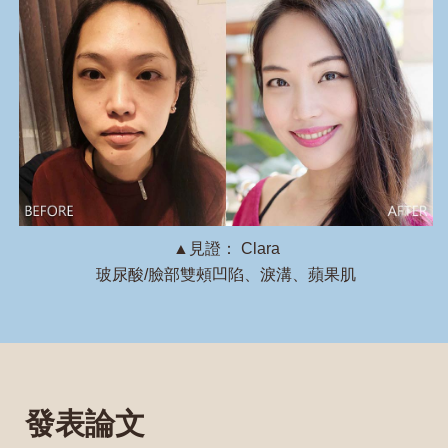
▲見證： Clara
玻尿酸/臉部雙頰凹陷、淚溝、蘋果肌
發表論文