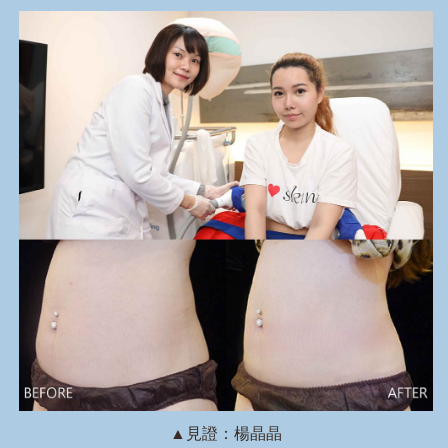
▲見證：楊晶晶