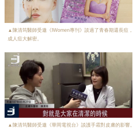
▲陳清筠醫師受邀《IWomen專刊》談過了青春期還長痘，
成人痘大解密。
▲陳清筠醫師受邀《華岡電視台》談護手霜對皮膚的影響。