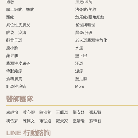
過敏
痘疤/凹洞
臉上細紋、皺紋
法令紋/笑紋
頸紋
魚尾紋/眼角細紋
異位性皮膚炎
雀斑與曬斑
眼袋、淚溝
黑斑/肝斑
顴骨母斑
老人斑脂漏性角化
瘦小臉
水痘
蘋果肌
墊下巴
脂漏性皮膚炎
汗斑
帶狀皰疹
濕疹
酒糟膚質
蟹足腫
紅斑性狼瘡
More
醫師團隊
盧靜怡
黃心穎
陳清筠
王麒惠
鄭安妤
張耘甄
胡岱霖
陳鏘文
蕭弘道
羅景家
巫清隆
蘇瑋智
LINE 行動諮詢