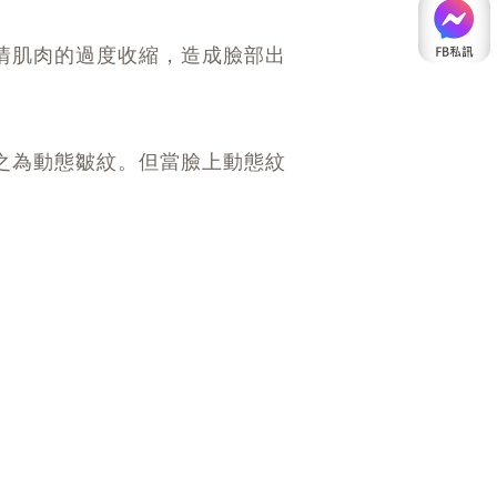
情肌肉的過度收縮，造成臉部出
之為動態皺紋。但當臉上動態紋