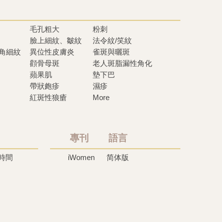
毛孔粗大
粉刺
臉上細紋、皺紋
法令紋/笑紋
眼角細紋
異位性皮膚炎
雀斑與曬斑
顴骨母斑
老人斑脂漏性角化
蘋果肌
墊下巴
帶狀皰疹
濕疹
紅斑性狼瘡
More
專刊 語言
時間
iWomen
简体版