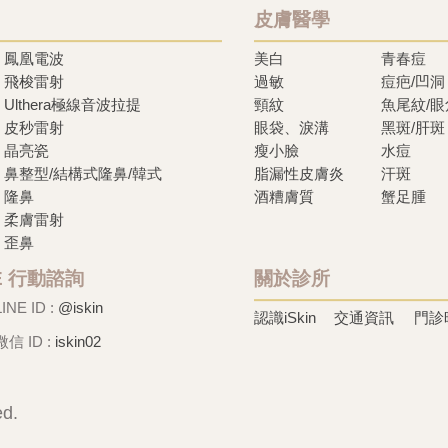
皮膚醫學
鳳凰電波
美白
青春痘
飛梭雷射
過敏
痘疤/凹洞
Ulthera極線音波拉提
頸紋
魚尾紋/
皮秒雷射
眼袋、淚溝
黑斑/肝斑
晶亮瓷
瘦小臉
水痘
鼻整型/結構式隆鼻/韓式
脂漏性皮膚炎
汗斑
隆鼻
酒糟膚質
蟹足腫
柔膚雷射
歪鼻
NE 行動諮詢
關於診所
LINE ID :
@iskin
認識iSkin
交通資訊
門診
微信 ID :
iskin02
ed.