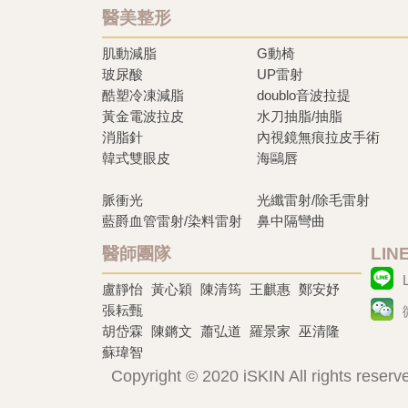
醫美整形
肌動減脂
G動椅
玻尿酸
UP雷射
酷塑冷凍減脂
doublo音波拉提
黃金電波拉皮
水刀抽脂/抽脂
消脂針
內視鏡無痕拉皮手術
韓式雙眼皮
海鷗唇
脈衝光
光纖雷射/除毛雷射
藍爵血管雷射/染料雷射
鼻中隔彎曲
醫師團隊
LI
盧靜怡
黃心穎
陳清筠
王麒惠
鄭安妤
張耘甄
胡岱霖
陳鏘文
蕭弘道
羅景家
巫清隆
蘇瑋智
Copyright © 2020 iSKIN All rights reserv