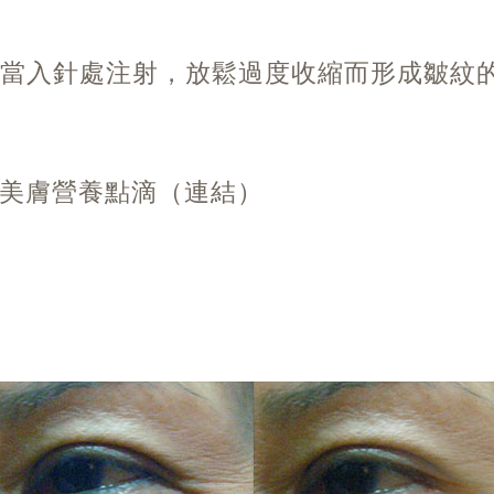
當入針處注射，放鬆過度收縮而形成皺紋
美膚營養點滴（連結）