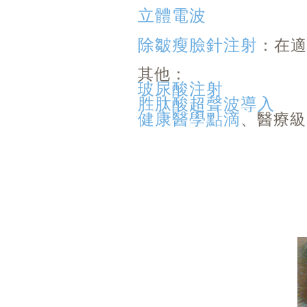
立體電波
除皺瘦臉針注射
：在適
其他：
玻尿酸注射
胜肽酸超聲波導入
健康醫學點滴
、醫療級