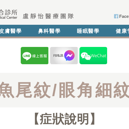
Face
皮膚醫學
鼻科醫學
睡眠醫學
健康
魚尾紋/眼角細
症狀說明