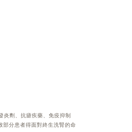
抗發炎劑、抗瘧疾藥、免疫抑制
致部分患者得面對終生洗腎的命