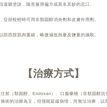
信道聽塗說，隨意服用偏方或莫名其妙的忌口。
，症狀較輕時可用非類固醇消炎劑和皮膚外用劑。
以防四肢肌肉萎縮，略微減低熱量及鹽量的攝取。
治療方式
注射（類固醇、Endoxan）、口服藥物（非類固醇
置換術的治療為主，但僅能延緩病情，尚無法治療，以