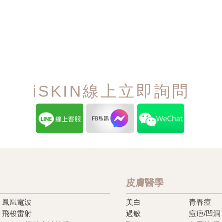
iSKIN線上立即詢問
皮膚醫學
鳳凰電波
美白
青春痘
飛梭雷射
過敏
痘疤/凹洞