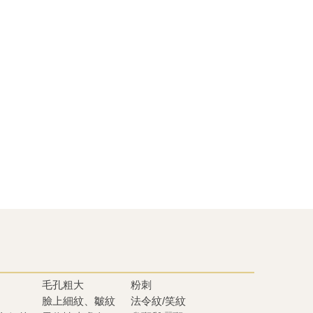
毛孔粗大
粉刺
臉上細紋、皺紋
法令紋/笑紋