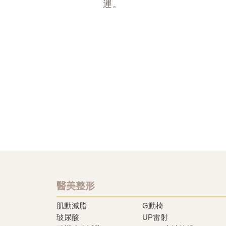
運。
醫美整形
肌動減脂
G動椅
玻尿酸
UP雷射