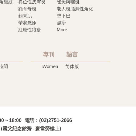
眼角細紋
異位性皮膚炎
雀斑與曬斑
顴骨母斑
老人斑脂漏性角化
蘋果肌
墊下巴
帶狀皰疹
濕疹
紅斑性狼瘡
More
專刊 語言
時間
iWomen
简体版
冷凍溶脂,冷凍溶脂治療,飛梭雷射,飛梭雷射治療-iS
(02)2751-2066
0 ~ 18:00
電話
5
(國父紀念館旁 . 麥當勞樓上)