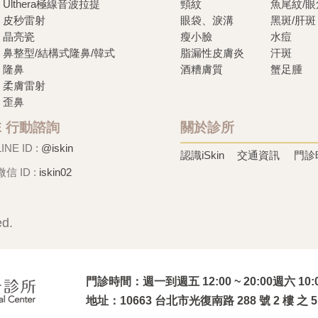
Ulthera極線音波拉提
頸紋
魚尾紋/
皮秒雷射
眼袋、淚溝
黑斑/肝斑
晶亮瓷
瘦小臉
水痘
鼻整型/結構式隆鼻/韓式
脂漏性皮膚炎
汗斑
隆鼻
酒糟膚質
蟹足腫
柔膚雷射
歪鼻
NE 行動諮詢
關於診所
LINE ID :
@iskin
認識iSkin
交通資訊
門診
微信 ID :
iskin02
ed.
門診時間
週一到週五 12:00 ~ 20:00
週六 10:0
地址
10663 台北市光復南路 288 號 2 樓 之 