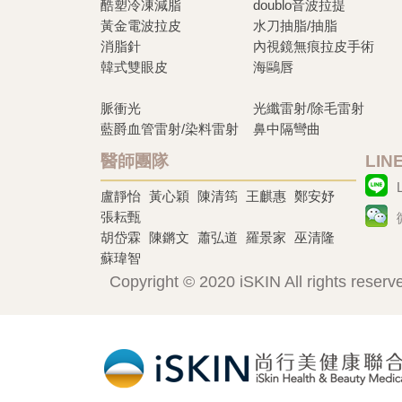
酷塑冷凍減脂
doublo音波拉提
黃金電波拉皮
水刀抽脂/抽脂
消脂針
內視鏡無痕拉皮手術
韓式雙眼皮
海鷗唇
脈衝光
光纖雷射/除毛雷射
藍爵血管雷射/染料雷射
鼻中隔彎曲
醫師團隊
LI
盧靜怡
黃心穎
陳清筠
王麒惠
鄭安妤
張耘甄
胡岱霖
陳鏘文
蕭弘道
羅景家
巫清隆
蘇瑋智
Copyright © 2020 iSKIN All rights reserv