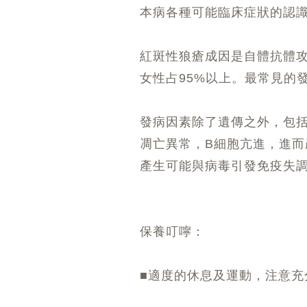
本病各種可能臨床症狀的認
紅斑性狼瘡成因是自體抗體攻
女性占95%以上。最常見的
發病因素除了遺傳之外，包
凋亡異常，B細胞亢進，進
產生可能與病毒引發免疫失
保養叮嚀：
■適度的休息及運動，注意充