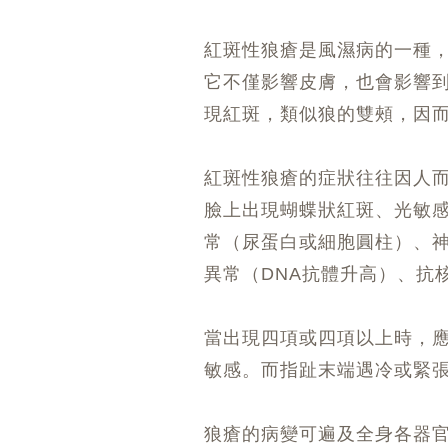
紅斑性狼瘡是風濕病的一種
它不僅影響皮膚，也會影響
現紅斑，類似狼的雙頰，因
紅斑性狼瘡的症狀往往因人
臉上出現蝴蝶狀紅斑、光敏
常（尿蛋白或細胞圓柱）、
異常（DNA抗體升高）、抗
當出現四項或四項以上時，
敏感。而指趾末端遇冷或緊
狼瘡的病變可遍及全身各器