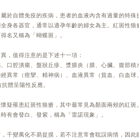
，屬於自體免疫的疾病，患者的血液內含有過量的特殊
到全身各器官，通常以適孕年齡的婦女為主。紅斑性狼
而得名又稱為「蝴蝶斑」。
而異，值得注意的是下述十一項：
感、口腔潰瘍、盤狀丘疹、漿膜炎（膜、心臟、腹部積
神經異常（痙攣、精神病）、血液異常（貧血、白血球
核抗體呈陽性反應。
應懷疑罹患紅斑性狼瘡，其中最常見為顏面兩頰的紅斑
張時有會發白、發紫，稱為「雷諾現象」。
官，千變萬化不易捉摸，若不注意常會耽誤病情，因此