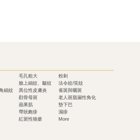
毛孔粗大
粉刺
臉上細紋、皺紋
法令紋/笑紋
眼角細紋
異位性皮膚炎
雀斑與曬斑
顴骨母斑
老人斑脂漏性角化
蘋果肌
墊下巴
帶狀皰疹
濕疹
紅斑性狼瘡
More