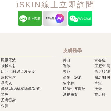
iSKIN線上立即詢問
皮膚醫學
鳳凰電波
美白
青春痘
飛梭雷射
過敏
痘疤/凹洞
Ulthera極線音波拉提
頸紋
魚尾紋/
皮秒雷射
眼袋、淚溝
黑斑/肝斑
晶亮瓷
瘦小臉
水痘
鼻整型/結構式隆鼻/韓式
脂漏性皮膚炎
汗斑
隆鼻
酒糟膚質
蟹足腫
柔膚雷射
歪鼻