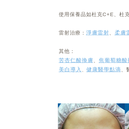
使用保養品如杜克C+E、杜
淨膚雷射
柔膚
雷射治療：
、
其他：
苦杏仁酸換膚
焦葡萄糖酸
、
美白導入
健康醫學點滴
、
、