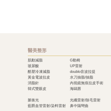
醫美整形
肌動減脂
G動椅
玻尿酸
UP雷射
酷塑冷凍減脂
doublo音波拉提
黃金電波拉皮
水刀抽脂/抽脂
消脂針
內視鏡無痕拉皮手術
韓式雙眼皮
海鷗唇
脈衝光
光纖雷射/除毛雷射
藍爵血管雷射/染料雷射
鼻中隔彎曲