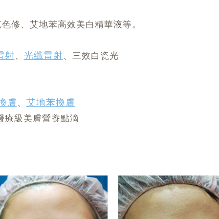
克色修、艾地苯高效美白精華液等。
雷射
光纖雷射
、
、三效白瓷光
換膚
艾地苯換膚
、
醫療級美膚營養點滴