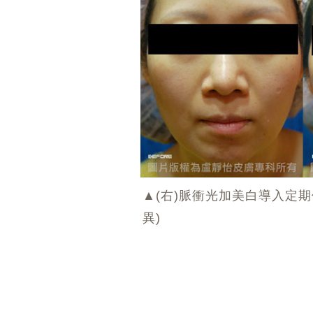
▲(右)脈衝光加美白導入定
異)