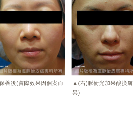
期保養後(實際效果因個案而
▲(右)脈衝光加果酸換
異)