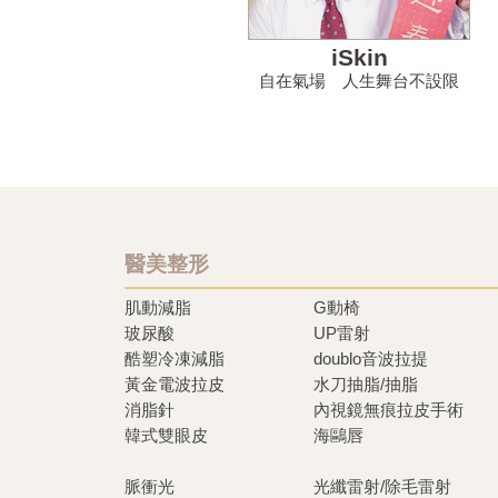
iSkin
自在氣場 人生舞台不設限
醫美整形
肌動減脂
G動椅
玻尿酸
UP雷射
酷塑冷凍減脂
doublo音波拉提
黃金電波拉皮
水刀抽脂/抽脂
消脂針
內視鏡無痕拉皮手術
韓式雙眼皮
海鷗唇
脈衝光
光纖雷射/除毛雷射