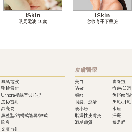
iSkin
iSkin
眼周電波-10歲
秒收冬季下垂臉
皮膚醫學
鳳凰電波
美白
青春痘
飛梭雷射
過敏
痘疤/凹洞
Ulthera極線音波拉提
頸紋
魚尾紋/
皮秒雷射
眼袋、淚溝
黑斑/肝斑
晶亮瓷
瘦小臉
水痘
鼻整型/結構式隆鼻/韓式
脂漏性皮膚炎
汗斑
隆鼻
酒糟膚質
蟹足腫
柔膚雷射