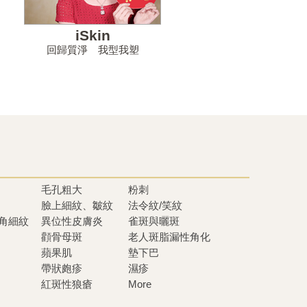
iSkin
回歸質淨 我型我塑
毛孔粗大
粉刺
臉上細紋、皺紋
法令紋/笑紋
眼角細紋
異位性皮膚炎
雀斑與曬斑
顴骨母斑
老人斑脂漏性角化
蘋果肌
墊下巴
帶狀皰疹
濕疹
紅斑性狼瘡
More