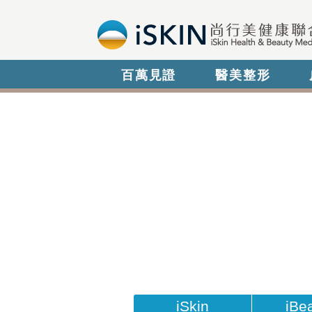
百萬見證
醫美整形
iSkin
iBe