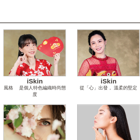
iSkin
iSkin
風格 是個人特色編織時尚態
從「心」出發， 溫柔的堅定
度