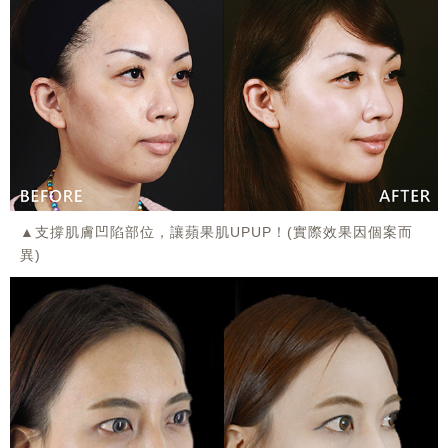
▲支撐肌膚凹陷部位，讓蘋果肌UPUP！(實際效果因個案而
異)