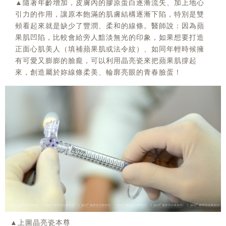
▲隨著年齡增加，皮膚內的膠原蛋白逐漸流失、加上地心
引力的作用，讓原本飽滿的肌膚結構逐漸下陷，特別是雙
頰看起來就是缺少了豐潤、柔和的線條。醫師說：因為蘋
果肌凹陷，比較會給旁人黯淡無光的印象，如果想要打造
正面心肌美人（填補蘋果肌或法令紋）、如同年輕時候擁
有可愛又膨膨的臉龐，可以利用晶亮瓷來把蘋果肌撐起
來，創造屬於妳線條柔美、輪廓亮眼的青春臉蛋！
▲上圖晶亮瓷本尊