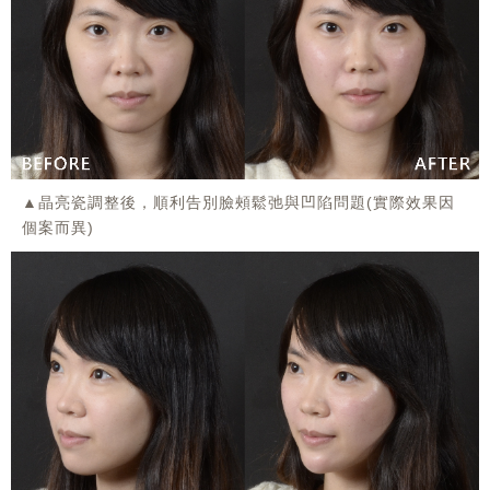
▲晶亮瓷調整後，順利告別臉頰鬆弛與凹陷問題(實際效果因
個案而異)