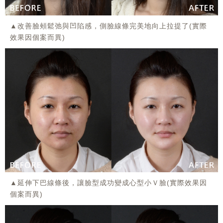
▲改善臉頰鬆弛與凹陷感，側臉線條完美地向上拉提了(實際
效果因個案而異)
▲延伸下巴線條後，讓臉型成功變成心型小Ｖ臉(實際效果因
個案而異)