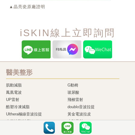
▲晶亮瓷原廠證明
iSKIN線上立即詢問
醫美整形
肌動減脂
G動椅
鳳凰電波
玻尿酸
UP雷射
飛梭雷射
酷塑冷凍減脂
doublo音波拉提
Ulthera極線音波拉提
黃金電波拉皮
水刀抽脂/抽脂
皮秒雷射
消脂針
內視鏡無痕拉皮手術