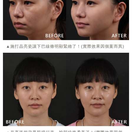
▲施打晶亮瓷讓下巴線條明顯緊緻了！(實際效果因個案而異)