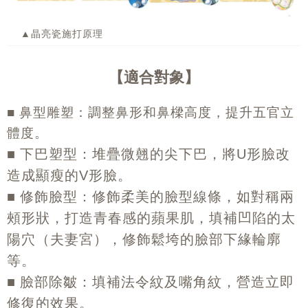
▲晶亮瓷施打原理
適合對象
■
鼻型雕塑：調整鼻形和鼻樑高度，提升五官立
體度。
■
下巴塑型：堆疊微翹的尖下巴，將
形臉改
U
造成顯瘦的
形臉。
V
■
修飾臉型：修飾柔美的臉型線條，如對稱兩
頰形狀，打造青春感的蘋果肌，填補凹陷的太
陽穴（夫妻宮），修飾鬆垮的臉部下緣輪廓
等。
■
臉部除皺：填補法令紋及嘴角紋，營造立即
修復的效果。