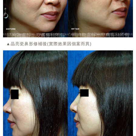
▲晶亮瓷鼻形修補後(實際效果因個案而異)