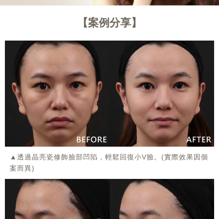
案例分享
▲透過晶亮瓷修飾臉部凹陷，輕鬆回復小V臉。(實際效果因個
案而異)