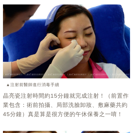
▲注射前醫師進行消毒手續
晶亮瓷注射時間約
分鐘就完成注射！（前置作
15
業包含：術前拍攝、局部洗臉卸妝、敷麻藥共約
分鐘）真是算是很方便的午休保養之一唷！
45