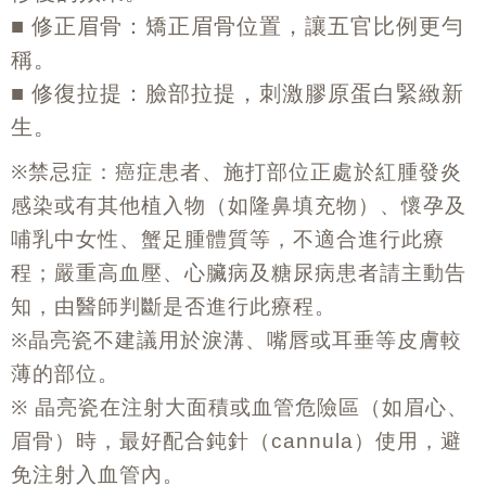
■
修正眉骨：矯正眉骨位置，讓五官比例更勻
稱。
■
修復拉提：臉部拉提，刺激膠原蛋白緊緻新
生。
※
禁忌症：癌症患者、施打部位正處於紅腫發炎
感染或有其他植入物（如隆鼻填充物）、懷孕及
哺乳中女性、蟹足腫體質等，不適合進行此療
程；嚴重高血壓、心臟病及糖尿病患者請主動告
知，由醫師判斷是否進行此療程。
※
晶亮瓷不建議用於淚溝、嘴唇或耳垂等皮膚較
薄的部位。
※
晶亮瓷在注射大面積或血管危險區（如眉心、
眉骨）時，最好配合鈍針（
）使用，避
cannula
免注射入血管內。