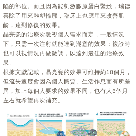
陷的部位。而且因為能刺激膠原蛋白緊緻，瑞德
喜除了用來雕塑輪廓，臨床上也應用來改善肌
齡，達到修復的效果。
晶亮瓷的治療次數視個人需求而定，一般情況
下，只需一次注射就能達到滿意的效果；複診時
也可以視情況再做微調，以達到最佳的治療效
果。
根據文獻記載，晶亮瓷的效果可維持約
個月，
18
但流失速度會因為個人體質、生活作息而有所差
異，加上每個人要求的效果不同，也有人
個月
6
左右就希望再次補充。