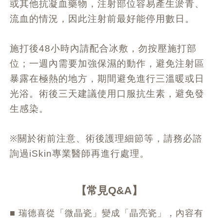
或其他抗凝血藥物，注射部位容易產生淤青、
流血的情況，因此注射前最好能停用數日。
施打後
小時內請配合冰敷，勿按壓施打部
48
位；一週內需要加強保濕的動作，避免注射區
暴露在極熱的地方，期間避免進行三溫暖或日
光浴。術後三天建議使用口服抗生素，避免發
生感染。
※關於術前注意、術後護理細節等，請務必諮
詢過
專業醫師再進行處理。
iSkin
常見Q&A
■ 瑞德喜從「微晶瓷」變成「晶亮瓷」，內容有