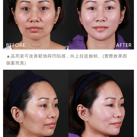
▲晶亮瓷可改善鬆弛與凹陷感，向上拉提臉頰。(實際效果因
個案而異)