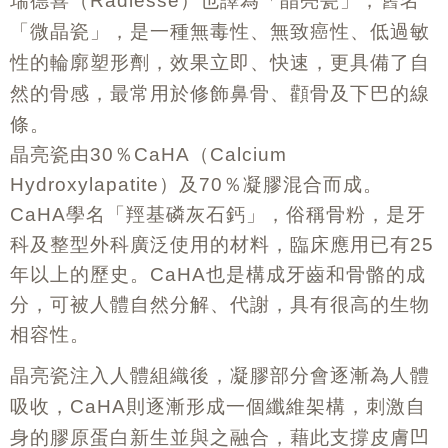
瑞德喜（
）也譯為「晶亮瓷」，舊名
Radiesse
「微晶瓷」，是一種無毒性、無致癌性、低過敏
性的輪廓塑形劑，效果立即、快速，更具備了自
然的骨感，最常用於修飾鼻骨、顴骨及下巴的線
條。
晶亮瓷由
30
％
CaHA
（
Calcium
Hydroxylapatite
）及
70
％凝膠混合而成。
CaHA
學名「羥基磷灰石鈣」，俗稱骨粉，是牙
科及整型外科廣泛使用的材料，臨床應用已有
25
年以上的歷史。
CaHA
也是構成牙齒和骨骼的成
分，可被人體自然分解、代謝，具有很高的生物
相容性。
晶亮瓷注入人體組織後，凝膠部分會逐漸為人體
吸收，
則逐漸形成一個纖維架構，刺激自
CaHA
身的膠原蛋白新生並與之融合，藉此支撐皮膚凹