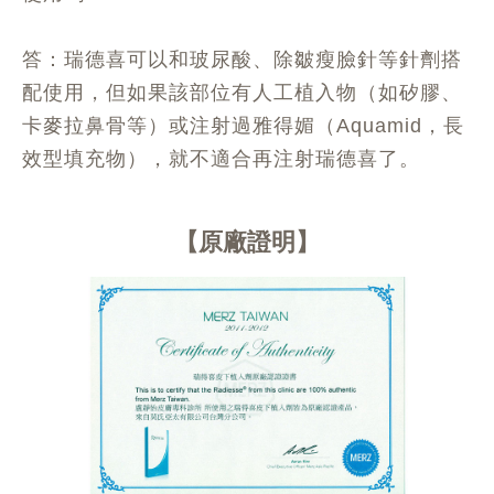
答：瑞德喜可以和玻尿酸、除皺瘦臉針等針劑搭
配使用，但如果該部位有人工植入物（如矽膠、
卡麥拉鼻骨等）或注射過雅得媚（Aquamid，長
效型填充物），就不適合再注射瑞德喜了。
原廠證明