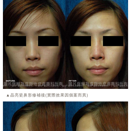
▲晶亮瓷鼻形修補後(實際效果因個案而異)