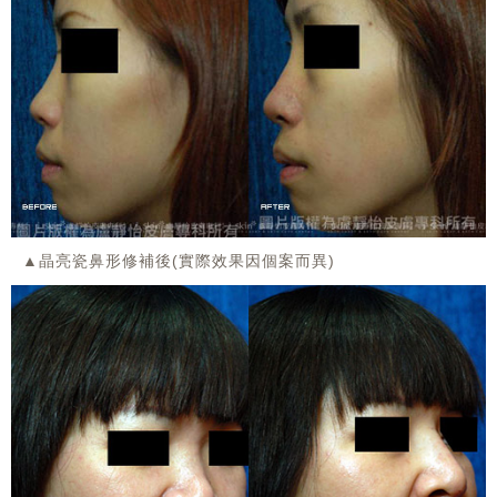
▲晶亮瓷鼻形修補後(實際效果因個案而異)