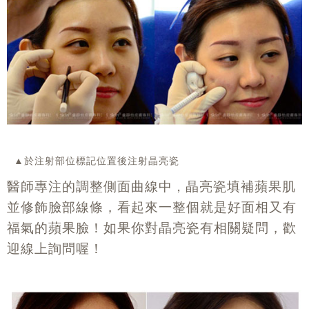
▲於注射部位標記位置後注射晶亮瓷
醫師專注的調整側面曲線中
晶亮瓷填補蘋果肌
，
並修飾臉部線條，看起來一整個就是好面相又有
福氣的蘋果臉！
如果你對晶亮瓷有相關疑問，歡
迎線上詢問喔！