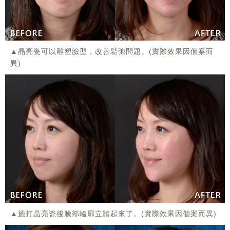
▲晶亮瓷可以雕塑臉型，改善鬆弛問題。(實際效果因個案而
異)
▲施打晶亮瓷後臉部輪廓立體起來了。(實際效果因個案而異)