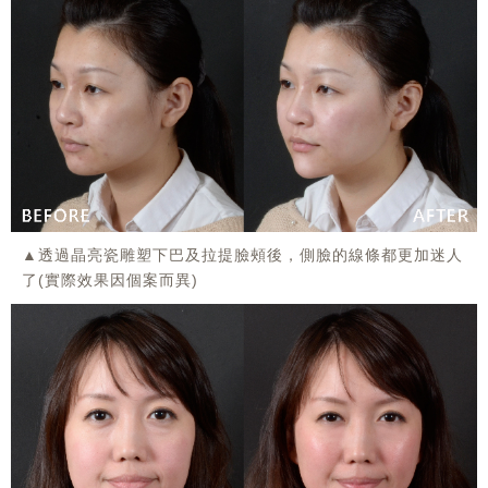
▲透過晶亮瓷雕塑下巴及拉提臉頰後，側臉的線條都更加迷人
了(實際效果因個案而異)