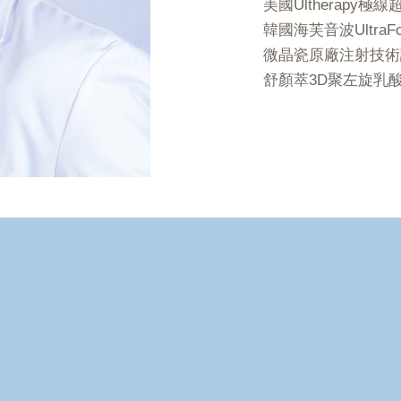
美國Ultherapy
韓國海芙音波UltraF
微晶瓷原廠注射技術
舒顏萃3D聚左旋乳