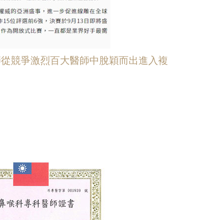
醫師從競爭激烈百大醫師中脫穎而出進入複