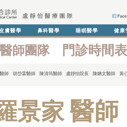
Face
皮膚醫學
鼻科醫學
睡眠醫學
健康
門診時間
醫師團隊
醫師
胡岱霖醫師
陳清筠醫師
盧靜怡院長
陳鏘文醫師
黃
醫師
羅景家