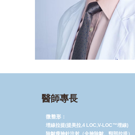
醫師專長
微整形：
埋線拉提(提美拉,4 LOC,V-LOC™埋線)
除皺瘦臉針注射（全臉除皺、頸部拉提）