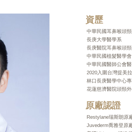
資歷
中華民國耳鼻喉頭頸
長庚大學醫學系
長庚醫院耳鼻喉頭頸
中華民國植髮醫學會
中華民國醫師公會醫
2020入圍台灣提美
林口長庚醫學中心專
花蓮慈濟醫院頭頸外
原廠認證
Restylane瑞斯
Juvederm喬雅登