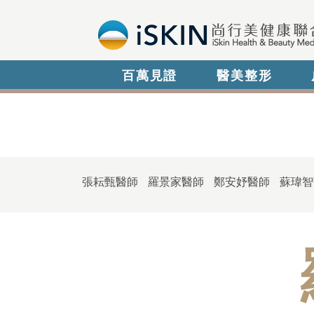
百萬見證
醫美整形
張耘甄醫師
羅景家醫師
鄭安妤醫師
蘇瑋智