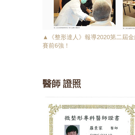
▲《整形達人》報導2020第二屆
賽前6強！
醫師 證照