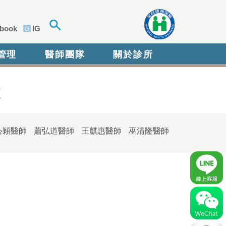
book
IG
管理
醫師團隊
關於診所
表
心穎醫師
蕭弘道醫師
王麒惠醫師
巫清隆醫師