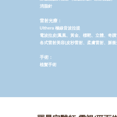
消脂針
雷射光療：
Ulthera 極線音波拉提
電波拉皮(鳳凰、黃金、標靶、立體、奇蹟
各式雷射美容(皮秒雷射、柔膚雷射、脈衝
手術：
植髮手術