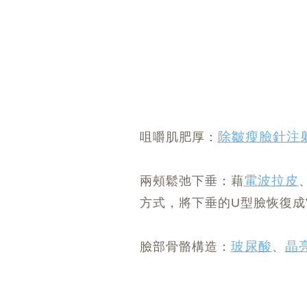
除皺瘦臉針注
咀嚼肌肥厚：
電波拉皮
兩頰鬆弛下垂：藉
方式，將下垂的U型臉恢復成
玻尿酸
晶
臉部骨骼構造：
、