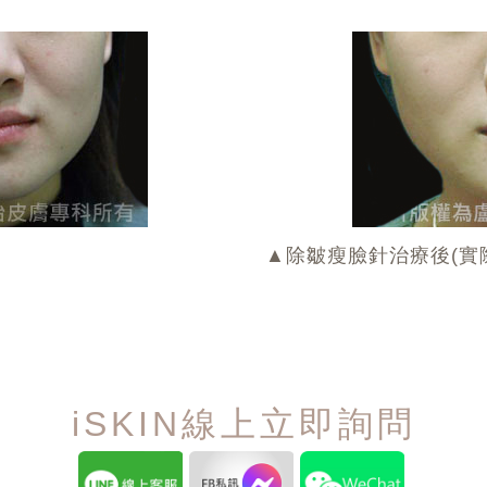
▲除皺瘦臉針治療後(實
iSKIN線上立即詢問