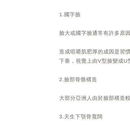
1.國字臉
臉大或國字臉通常有許多原
造成咀嚼肌肥厚的成因是習
下垂，視覺上由V型臉變成U
2.臉部骨骼構造
大部分亞洲人由於臉部構造
3.天生下顎骨寬闊