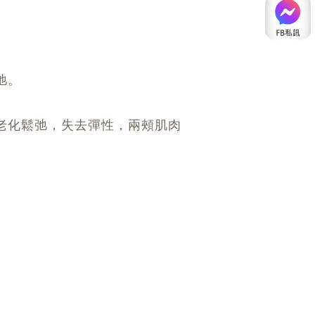
弛。
老化鬆弛，失去彈性，兩頰肌肉