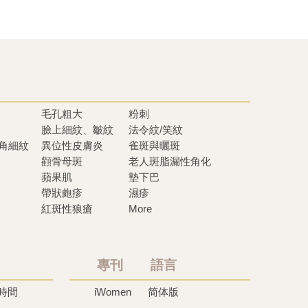
毛孔粗大
粉刺
臉上細紋、皺紋
法令紋/笑紋
眼角細紋
異位性皮膚炎
雀斑與曬斑
顴骨母斑
老人斑脂漏性角化
蘋果肌
墊下巴
帶狀皰疹
濕疹
紅斑性狼瘡
More
專刊 語言
時間
iWomen
简体版