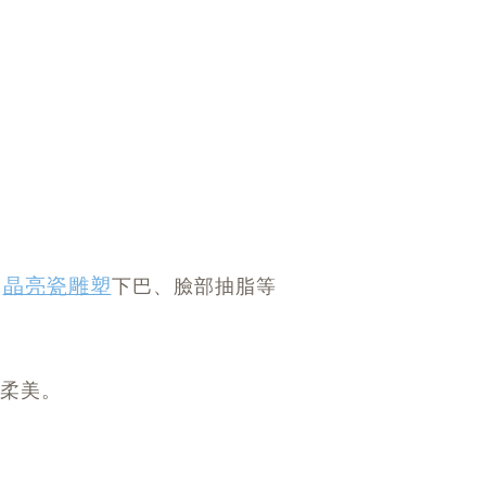
晶亮瓷雕塑
、
下巴、臉部抽脂等
柔美。