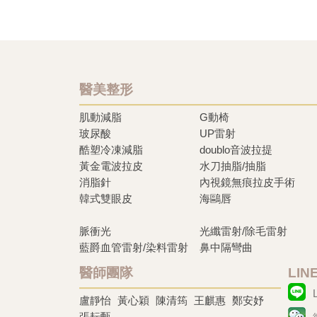
醫美整形
肌動減脂
G動椅
玻尿酸
UP雷射
酷塑冷凍減脂
doublo音波拉提
黃金電波拉皮
水刀抽脂/抽脂
消脂針
內視鏡無痕拉皮手術
韓式雙眼皮
海鷗唇
脈衝光
光纖雷射/除毛雷射
藍爵血管雷射/染料雷射
鼻中隔彎曲
醫師團隊
LI
盧靜怡
黃心穎
陳清筠
王麒惠
鄭安妤
張耘甄