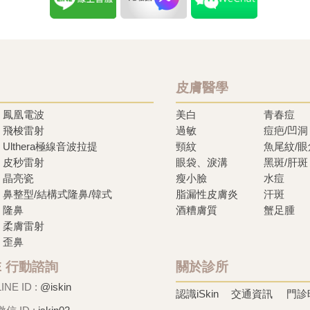
皮膚醫學
鳳凰電波
美白
青春痘
飛梭雷射
過敏
痘疤/凹洞
Ulthera極線音波拉提
頸紋
魚尾紋/
皮秒雷射
眼袋、淚溝
黑斑/肝斑
晶亮瓷
瘦小臉
水痘
鼻整型/結構式隆鼻/韓式
脂漏性皮膚炎
汗斑
隆鼻
酒糟膚質
蟹足腫
柔膚雷射
歪鼻
NE 行動諮詢
關於診所
LINE ID :
@iskin
認識iSkin
交通資訊
門診