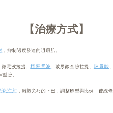
治療方式
射
，抑制過度發達的咀嚼肌。
標靶電波
玻尿酸
、微電波拉提、
、玻尿酸全臉拉提、
V型臉。
亮瓷注射
，雕塑尖巧的下巴，調整臉型與比例，使線條