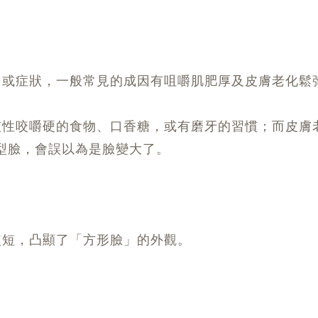
因或症狀，一般常見的成因有咀嚼肌肥厚及皮膚老化鬆
慣性咬嚼硬的食物、口香糖，或有磨牙的習慣；而皮膚
型臉，會誤以為是臉變大了。
較短，凸顯了「方形臉」的外觀。