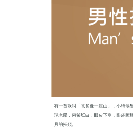
有一首歌叫「爸爸像一座山」，小時候
現老態，兩鬢班白，眼皮下垂，眼袋臃
月的摧殘。