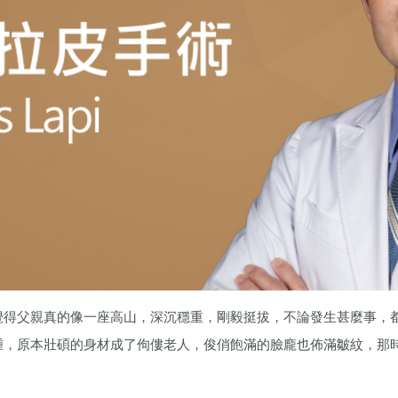
覺得父親真的像一座高山，深沉穩重，剛毅挺拔，不論發生甚麼事，
腫，原本壯碩的身材成了佝僂老人，俊俏飽滿的臉龐也佈滿皺紋，那