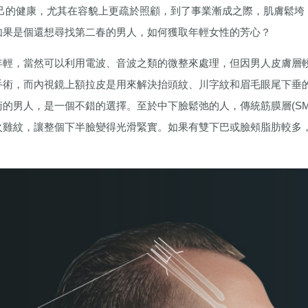
己的健康，尤其在容貌上更疏於照顧，到了事業漸成之際，肌膚鬆垮
如果是個還想尋找第二春的男人，如何獲取年輕女性的芳心？
年輕，當然可以利用電波、音波之類的微整來處理，但因男人皮膚層
手術，而內視鏡上額拉皮是用來解決抬頭紋、川字紋和眉毛眼尾下垂
的男人，是一個不錯的選擇。至於中下臉鬆弛的人，傳統筋膜層(SM
火雞紋，讓整個下半臉變得光滑緊實。如果有雙下巴或臉頰脂肪較多