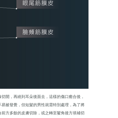
線切開，再繞到耳朵後面去，這樣的傷口癒合後，
不易被發覺，但短髮的男性就需特別處理，為了將
角前方多餘的皮膚切除，或之轉至鬢角後方填補切