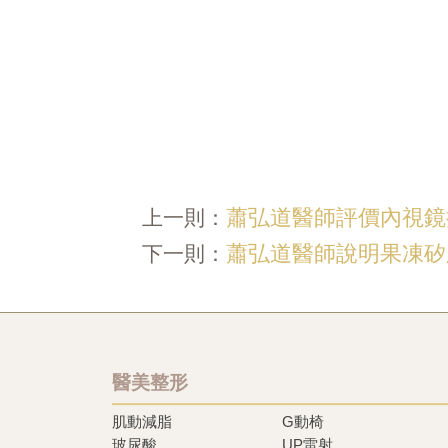
蕭弘道醫師評價內視鏡
上一則：
蕭弘道醫師說明果凍矽
下一則：
醫美整形
肌動減脂
G動椅
玻尿酸
UP雷射