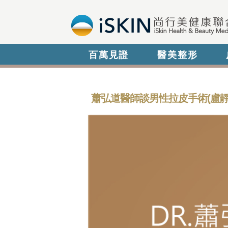
百萬見證
醫美整形
蕭弘道醫師談男性拉皮手術(盧靜