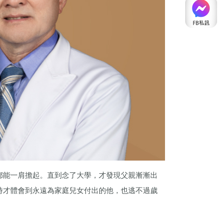
都能一肩擔起。直到念了大學，才發現父親漸漸出
時才體會到永遠為家庭兒女付出的他，也逃不過歲