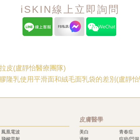
iSKIN線上立即詢問
拉皮(盧靜怡醫療團隊)
膠隆乳使用平滑面和絨毛面乳袋的差別(盧靜怡
皮膚醫學
鳳凰電波
美白
青春痘
飛梭雷射
過敏
痘疤/凹洞