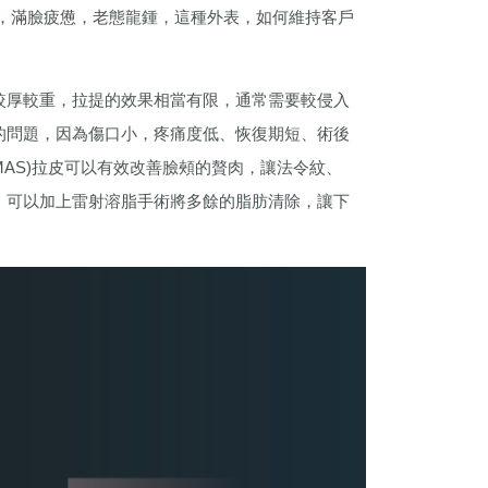
，滿臉疲憊，老態龍鍾，這種外表，如何維持客戶
較厚較重，拉提的效果相當有限，通常需要較侵入
的問題，因為傷口小，疼痛度低、恢復期短、術後
AS)拉皮可以有效改善臉頰的贅肉，讓法令紋、
，可以加上雷射溶脂手術將多餘的脂肪清除，讓下