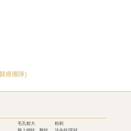
醫療團隊)
毛孔粗大
粉刺
臉上細紋、皺紋
法令紋/笑紋