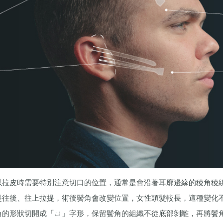
以拉皮時需要特別注意切口的位置，通常是會沿著耳廓邊緣的稜角稜
是往後、往上拉提，術後鬢角會改變位置，女性頭髮較長，這種變化
角的形狀切開成「ㄩ」字形，保留鬢角的組織不從底部剝離，再將鬢