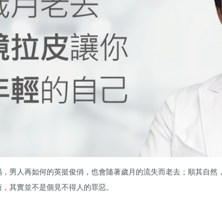
塌，男人再如何的英挺俊俏，也會隨著歲月的流失而老去；順其自然
術，其實並不是個見不得人的罪惡。