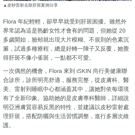
▲皮秒雷射去除肝斑案例分享
Flora 年紀輕輕，卻早早就受到肝斑困擾。雖然外
界常認為這是熟齡女性才會有的問題，但她從 20
多歲開始，臉頰就出現大片模糊、不規則的色素沉
澱，試過多種療程，總是好轉一陣子又反覆，她覺
得肝斑不像小雀斑，一點都不可愛。
一次偶然的機會，Flora 來到 iSKIN 尚行美健康聯
合診所，診所明亮舒適，服務完整，從皮膚科、醫
美、雷射到睡眠中心都涵蓋其中，讓她對依每環境
有了全新印象。協助她的是皮膚專科醫師，詳細說
明亞洲膚質容易反黑的特性，並建議以皮秒雷射處
理肝斑，搭配防曬與生活習慣調整，進行多層次維
護。