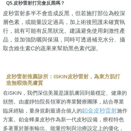
Q5.皮秒雷射打完會反黑嗎？
皮秒雷射多半不會造成反黑，但若施打部位為較深
層色素，或能量設定過高，加上術後照護未確實執
行，就有可能有反黑狀況。建議避免使用刺激性產
品，並加強防曬與保濕，同時可透過補充水分、攝
取含維生素C的蔬果來幫助黑色素代謝。
皮秒雷射推薦診所：iSKIN皮秒雷射，為東方肌打
造無暇煥亮膚質
在iSKIN，我們深信美麗是讓肌膚回到最穩定、健康的
狀態。由盧靜怡院長領軍的專業醫療團隊，結合專業
鉑金皮秒雷射
臨床經驗，量身規劃最適合個人的
施作
方案。鉑金蜂巢皮秒作為新一代皮秒設備，療程特色
多著重於脈衝輸出、能量控制與治療設定上的優化，