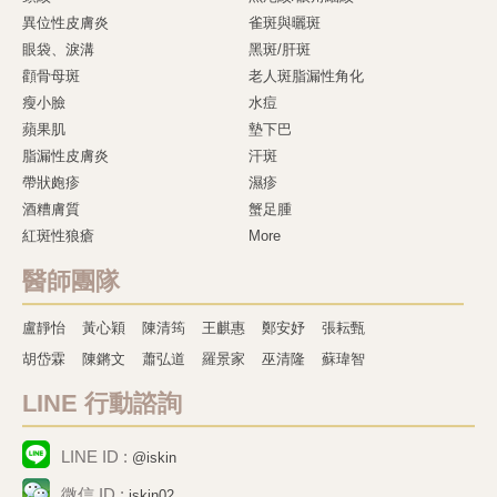
異位性皮膚炎
雀斑與曬斑
眼袋、淚溝
黑斑/肝斑
顴骨母斑
老人斑脂漏性角化
瘦小臉
水痘
蘋果肌
墊下巴
脂漏性皮膚炎
汗斑
帶狀皰疹
濕疹
酒糟膚質
蟹足腫
紅斑性狼瘡
More
醫師團隊
盧靜怡
黃心穎
陳清筠
王麒惠
鄭安妤
張耘甄
胡岱霖
陳鏘文
蕭弘道
羅景家
巫清隆
蘇瑋智
LINE 行動諮詢
LINE ID :
@iskin
微信 ID :
iskin02