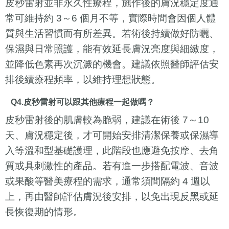
皮秒雷射並非永久性療程，施作後的膚況穩定度通
常可維持約 3～6 個月不等，實際時間會因個人體
質與生活習慣而有所差異。若術後持續做好防曬、
保濕與日常照護，能有效延長膚況亮度與細緻度，
並降低色素再次沉澱的機會。建議依照醫師評估安
排後續療程頻率，以維持理想狀態。
Q4.皮秒雷射可以跟其他療程一起做嗎？
皮秒雷射後的肌膚較為脆弱，建議在術後 7～10
天、膚況穩定後，才可開始安排清潔保養或保濕導
入等溫和型基礎護理，此階段也應避免按摩、去角
質或具刺激性的產品。若有進一步搭配電波、音波
或果酸等醫美療程的需求，通常須間隔約 4 週以
上，再由醫師評估膚況後安排，以免出現反黑或延
長恢復期的情形。