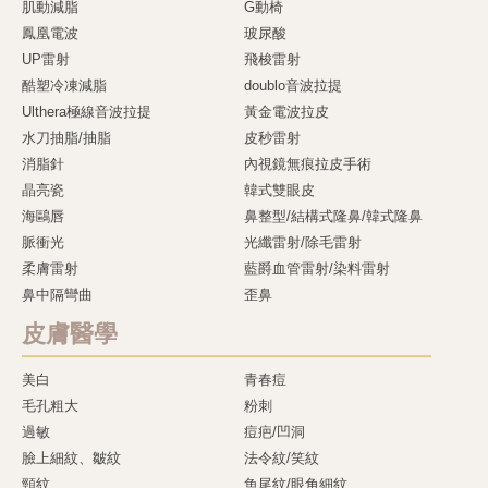
肌動減脂
G動椅
鳳凰電波
玻尿酸
UP雷射
飛梭雷射
酷塑冷凍減脂
doublo音波拉提
Ulthera極線音波拉提
黃金電波拉皮
水刀抽脂/抽脂
皮秒雷射
消脂針
內視鏡無痕拉皮手術
晶亮瓷
韓式雙眼皮
海鷗唇
鼻整型/結構式隆鼻/韓式隆鼻
脈衝光
光纖雷射/除毛雷射
柔膚雷射
藍爵血管雷射/染料雷射
鼻中隔彎曲
歪鼻
皮膚醫學
美白
青春痘
毛孔粗大
粉刺
過敏
痘疤/凹洞
臉上細紋、皺紋
法令紋/笑紋
頸紋
魚尾紋/眼角細紋