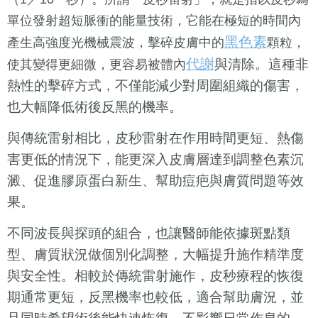
單位發射超短脈衝的能量技術，它能在極短的時間內
黑色素
產生高強度光機械震波，擊碎皮膚中的
顆粒，
代謝
與清除。這種非
使其變得更細微，更容易被體內
熱性的擊碎方式，不僅能減少對周圍組織的傷害，
也大幅降低術後反黑的機率。
與傳統雷射相比，皮秒雷射在作用時間更短、熱傷
害更低的情況下，能更深入皮膚層達到調整色素沉
澱、促進膠原蛋白新生、幫助痘疤與膚質問題等效
果。
不同波長與探頭的組合，也讓醫師能依據斑點類
型、膚質狀況做個別化調整，大幅提升施作精準度
與安全性。相較於傳統雷射施作，皮秒療程的恢復
期通常更短，反黑機率也較低，適合幫助膚況，並