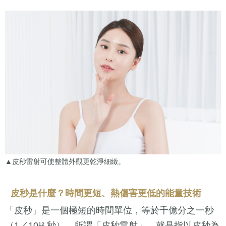
▲皮秒雷射可使整體外觀更乾淨細緻。
皮秒是什麼？時間更短、熱傷害更低的能量技術
「皮秒」是一個極短的時間單位，等於千億分之一秒
（1／10¹² 秒）。所謂「皮秒雷射」，就是指以皮秒為