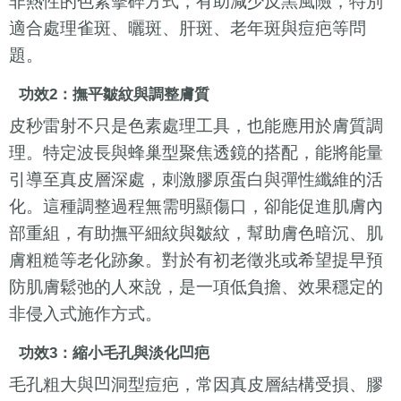
非熱性的色素擊碎方式，有助減少反黑風險，特別
適合處理雀斑、曬斑、肝斑、老年斑與痘疤等問
題。
功效2：撫平皺紋與調整膚質
皮秒雷射不只是色素處理工具，也能應用於膚質調
理。特定波長與蜂巢型聚焦透鏡的搭配，能將能量
引導至真皮層深處，刺激膠原蛋白與彈性纖維的活
化。這種調整過程無需明顯傷口，卻能促進肌膚內
部重組，有助撫平細紋與皺紋，幫助膚色暗沉、肌
膚粗糙等老化跡象。對於有初老徵兆或希望提早預
防肌膚鬆弛的人來說，是一項低負擔、效果穩定的
非侵入式施作方式。
功效3：縮小毛孔與淡化凹疤
毛孔粗大與凹洞型痘疤，常因真皮層結構受損、膠