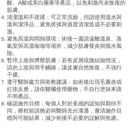
酸、A酸或美白藥膏等產品，以免刺激尚未恢復的
肌膚。
清潔溫和不搓揉：可正常洗臉，但請使用溫水與
溫和潔淨品，避免搓揉與過度清潔造成不必要刺
激。
避免高溫與悶熱環境：術後一週請遠離溫泉、蒸
氣室與高溫瑜珈等場所，減少肌膚發炎與脫水風
險。
暫停上妝與擠壓肌膚：若有皮屑或微結痂情況，
請勿上妝與用手觸碰，讓皮膚自然恢復，不強行
干擾。
遵守醫師處方與衛教建議：如術後出現毛囊炎或
紅疹反應，請依醫囑使用藥物，不自行塗抹來路
不明產品。
確認施作目標：每個人對於美感的認知與期待不
同，療程前請務必與醫師充分溝通，釐清施作目
標與可能結果，減少術後不必要的誤解與焦慮。