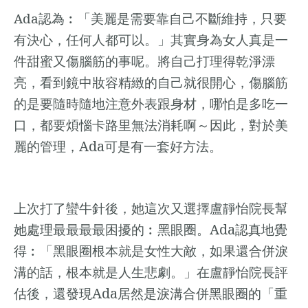
Ada
認為︰「美麗是需要靠自己不斷維持，只要
有決心，任何人都可以。」其實身為女人真是一
件甜蜜又傷腦筋的事呢。將自己打理得乾淨漂
亮，看到鏡中妝容精緻的自己就很開心，傷腦筋
的是要隨時隨地注意外表跟身材，哪怕是多吃一
口，都要煩惱卡路里無法消耗啊～因此，對於美
Ada
麗的管理，
可是有一套好方法。
上次打了蠻牛針後，她這次又選擇盧靜怡院長幫
Ada
她處理最最最最困擾的︰黑眼圈。
認真地覺
得︰「黑眼圈根本就是女性大敵，如果還合併淚
溝的話，根本就是人生悲劇。」在盧靜怡院長評
Ada
估後，還發現
居然是淚溝合併黑眼圈的「重