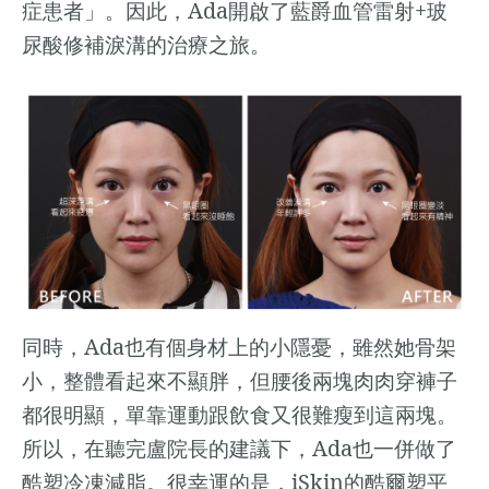
Ada
+
症患者」。因此，
開啟了藍爵血管雷射
玻
尿酸修補淚溝的治療之旅。
Ada
同時，
也有個身材上的小隱憂，雖然她骨架
小，整體看起來不顯胖，但腰後兩塊肉肉穿褲子
都很明顯，單靠運動跟飲食又很難瘦到這兩塊。
Ada
所以，在聽完盧院長的建議下，
也一併做了
iSkin
酷塑冷凍減脂。很幸運的是，
的酷爾塑平