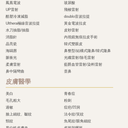
鳳凰電波
玻尿酸
UP雷射
飛梭雷射
酷塑冷凍減脂
doublo音波拉提
Ulthera極線音波拉提
黃金電波拉皮
水刀抽脂/抽脂
皮秒雷射
消脂針
內視鏡無痕拉皮手術
晶亮瓷
韓式雙眼皮
海鷗唇
鼻整型/結構式隆鼻/韓式隆鼻
脈衝光
光纖雷射/除毛雷射
柔膚雷射
藍爵血管雷射/染料雷射
鼻中隔彎曲
歪鼻
皮膚醫學
美白
青春痘
毛孔粗大
粉刺
過敏
痘疤/凹洞
臉上細紋、皺紋
法令紋/笑紋
頸紋
魚尾紋/眼角細紋
異位性皮膚炎
雀斑與曬斑