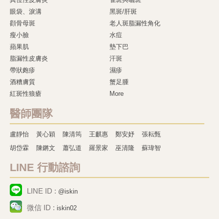
眼袋、淚溝
黑斑/肝斑
顴骨母斑
老人斑脂漏性角化
瘦小臉
水痘
蘋果肌
墊下巴
脂漏性皮膚炎
汗斑
帶狀皰疹
濕疹
酒糟膚質
蟹足腫
紅斑性狼瘡
More
醫師團隊
盧靜怡
黃心穎
陳清筠
王麒惠
鄭安妤
張耘甄
胡岱霖
陳鏘文
蕭弘道
羅景家
巫清隆
蘇瑋智
LINE 行動諮詢
LINE ID :
@iskin
微信 ID :
iskin02