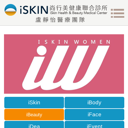
iSkin
iBody
iFace
iBeauty
iDea
iEvent