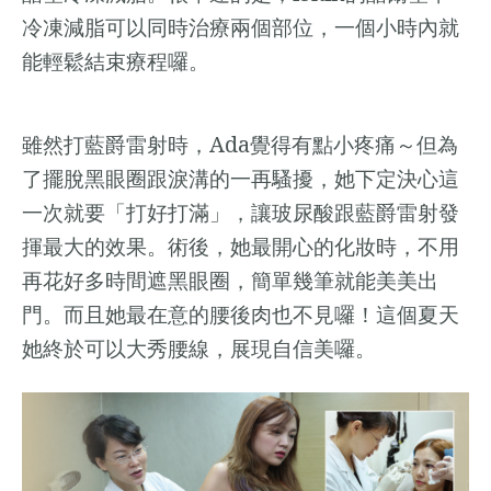
冷凍減脂可以同時治療兩個部位，一個小時內就
能輕鬆結束療程囉。
Ada
雖然打藍爵雷射時，
覺得有點小疼痛～但為
了擺脫黑眼圈跟淚溝的一再騷擾，她下定決心這
一次就要「打好打滿」，讓玻尿酸跟藍爵雷射發
揮最大的效果。術後，她最開心的化妝時，不用
再花好多時間遮黑眼圈，簡單幾筆就能美美出
門。而且她最在意的腰後肉也不見囉！這個夏天
她終於可以大秀腰線，展現自信美囉。