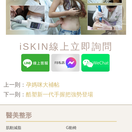
iSKIN線上立即詢問
孕媽咪大補帖
上一則：
酷塑新一代手握把強勢登場
下一則：
醫美整形
肌動減脂
G動椅