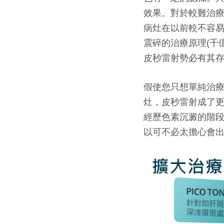
效果。對於較難治療
病灶在以前較不容
震碎的治療原理(千
皮秒雷射勢必有其
假使您只想單純治
灶，皮秒雷射成了
經歷色素沉澱的階
以可不必太擔心會