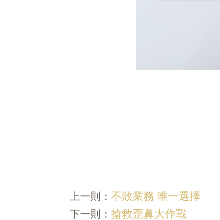
不敗業務 唯一選擇
上一則：
搶救歪鼻大作戰
下一則：