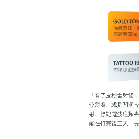
「有了皮秒雷射後
較薄處、或是凹洞
射、標靶電波這類
能在打完後三天，