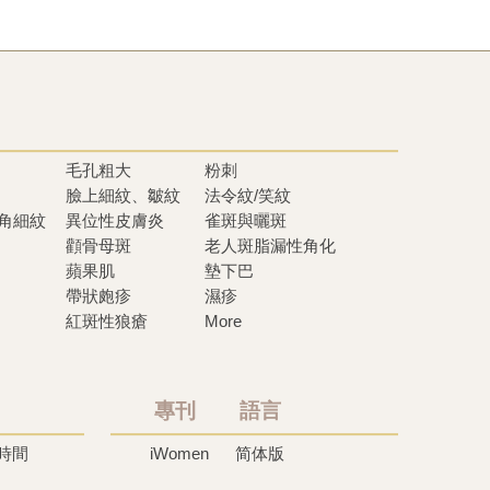
毛孔粗大
粉刺
臉上細紋、皺紋
法令紋/笑紋
眼角細紋
異位性皮膚炎
雀斑與曬斑
顴骨母斑
老人斑脂漏性角化
蘋果肌
墊下巴
帶狀皰疹
濕疹
紅斑性狼瘡
More
專刊 語言
時間
iWomen
简体版