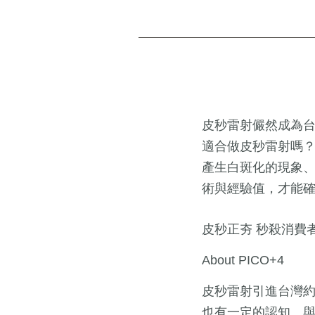
皮秒雷射儼然成為
適合做皮秒雷射嗎
產生白斑化的現象、
術與經驗值，才能
皮秒正夯 秒殺消費
About PICO+4
皮秒雷射引進台灣約
也有一定的認知。