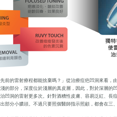
，先前的雷射療程都能捨棄嗎？」從治療痘疤凹洞來看，
較淺的部分，深度位於淺層的真皮層，因此，對於深層的
專治凹洞的雷射更多次。針對酒糟性皮膚、容易泛紅、長
長出部分小膿頭。不過只要照個醫師指示照顧，都會在三