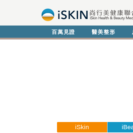
百萬見證
醫美整形
iSkin
iBe