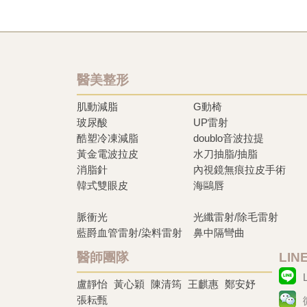
醫美整形
肌動減脂
G動椅
玻尿酸
UP雷射
酷塑冷凍減脂
doublo音波拉提
黃金電波拉皮
水刀抽脂/抽脂
消脂針
內視鏡無痕拉皮手術
韓式雙眼皮
海鷗唇
脈衝光
光纖雷射/除毛雷射
藍爵血管雷射/染料雷射
鼻中隔彎曲
醫師團隊
LI
盧靜怡
黃心穎
陳清筠
王麒惠
鄭安妤
張耘甄