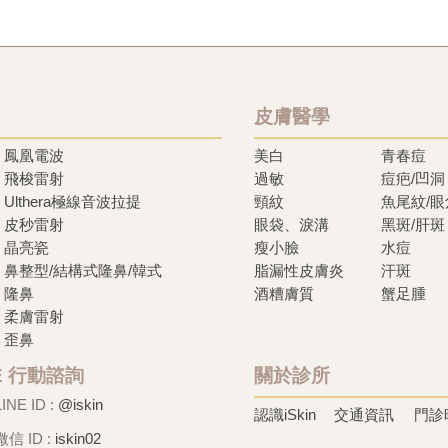
皮膚醫學
鳳凰電波
美白
青春痘
飛梭雷射
過敏
痘疤/凹洞
Ulthera極線音波拉提
頸紋
魚尾紋/
皮秒雷射
眼袋、淚溝
黑斑/肝斑
晶亮瓷
瘦小臉
水痘
鼻整型/結構式隆鼻/韓式
脂漏性皮膚炎
汗斑
隆鼻
酒糟膚質
蟹足腫
柔膚雷射
歪鼻
NE 行動諮詢
關於診所
LINE ID :
@iskin
認識iSkin
交通資訊
門診
微信 ID :
iskin02