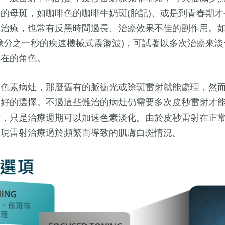
的母斑，如咖啡色的咖啡牛奶斑(胎記)、或是到青春期
易治療，也常有反黑時間過長、治療效果不佳的副作用。
億分之一秒的疾速機械式震盪波)，可試著以多次治療來
存在的角色。
療色素病灶，那麼舊有的脈衝光或除斑雷射就能處理，然
更好的選擇。不過這些難治的病灶仍需要多次皮秒雷射才
段，只是治療週期可以加速色素淡化。由於皮秒雷射在正
出現雷射治療過於頻繁而導致的肌膚白斑情況。