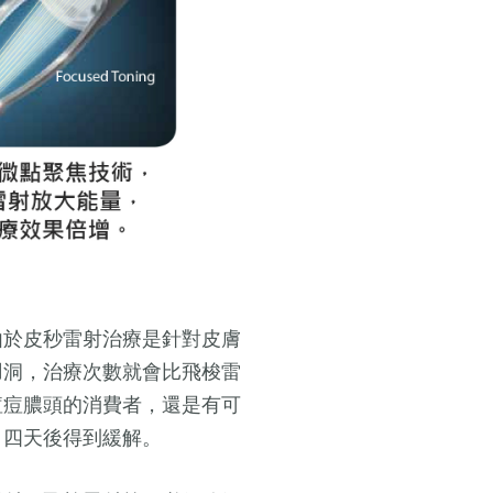
由於皮秒雷射治療是針對皮膚
凹洞，治療次數就會比飛梭雷
痘痘膿頭的消費者，還是有可
、四天後得到緩解。