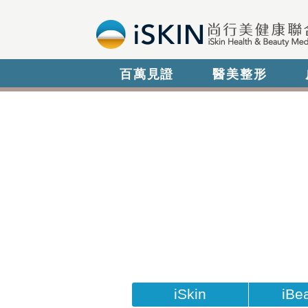
百萬見證
醫美整形
iSkin
iBe