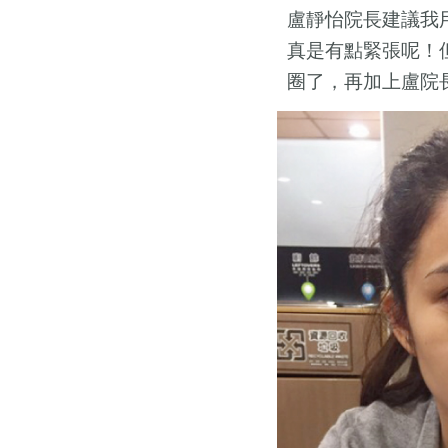
盧靜怡院長建議我
真是有點緊張呢！
圈了，再加上盧院