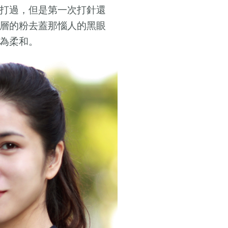
打過，但是第一次打針還
層的粉去蓋那惱人的黑眼
為柔和。