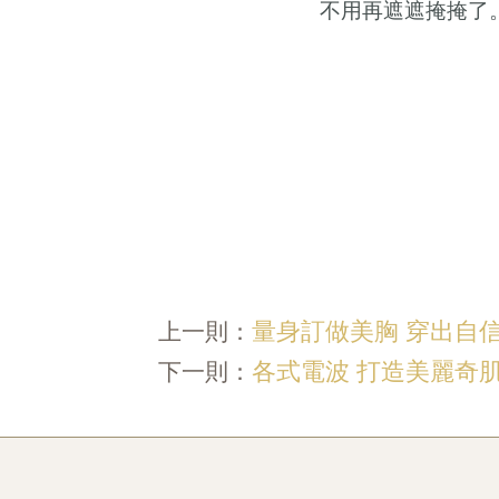
不用再遮遮掩掩了
量身訂做美胸 穿出自
上一則：
各式電波 打造美麗奇
下一則：