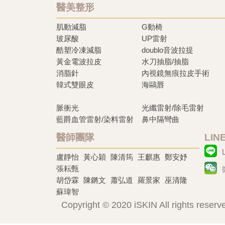
醫美整形
肌動減脂
G動椅
玻尿酸
UP雷射
酷塑冷凍減脂
doublo音波拉提
黃金電波拉皮
水刀抽脂/抽脂
消脂針
內視鏡無痕拉皮手術
韓式雙眼皮
海鷗唇
脈衝光
光纖雷射/除毛雷射
藍爵血管雷射/染料雷射
鼻中隔彎曲
醫師團隊
LI
盧靜怡
黃心穎
陳清筠
王麒惠
鄭安妤
張耘甄
胡岱霖
陳鏘文
蕭弘道
羅景家
巫清隆
蘇瑋智
Copyright © 2020 iSKIN All rights reserv