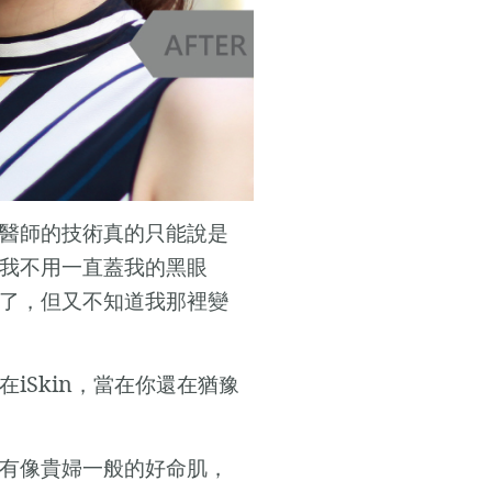
醫師的技術真的只能說是
我不用一直蓋我的黑眼
了，但又不知道我那裡變
iSkin
在
，當在你還在猶豫
有像貴婦一般的好命肌，