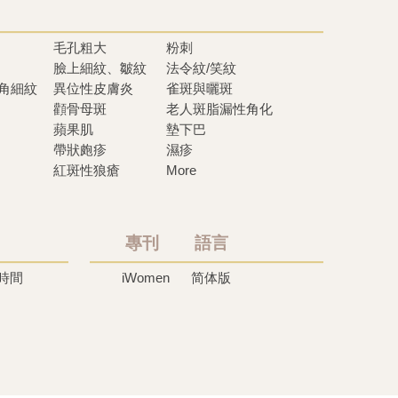
毛孔粗大
粉刺
臉上細紋、皺紋
法令紋/笑紋
眼角細紋
異位性皮膚炎
雀斑與曬斑
顴骨母斑
老人斑脂漏性角化
蘋果肌
墊下巴
帶狀皰疹
濕疹
紅斑性狼瘡
More
專刊 語言
時間
iWomen
简体版