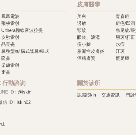
皮膚醫學
鳳凰電波
美白
青春痘
飛梭雷射
過敏
痘疤/凹洞
Ulthera極線音波拉提
頸紋
魚尾紋/
皮秒雷射
眼袋、淚溝
黑斑/肝斑
晶亮瓷
瘦小臉
水痘
鼻整型/結構式隆鼻/韓式
脂漏性皮膚炎
汗斑
隆鼻
酒糟膚質
蟹足腫
柔膚雷射
歪鼻
NE 行動諮詢
關於診所
LINE ID :
@iskin
認識iSkin
交通資訊
門診
微信 ID :
iskin02
ed.