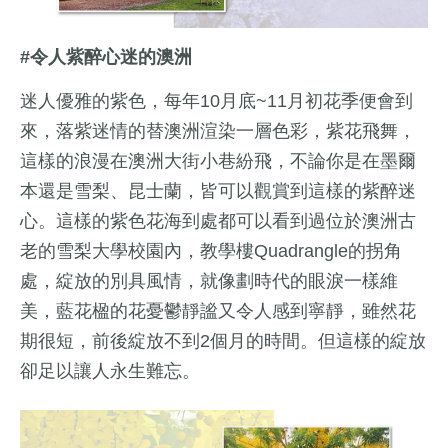
#令人紫醉心迷的澳洲
迷人優雅的紫色，每年10月底~11月初花季便會到
來，落紫迷情的替澳洲渲染一層色彩，紫花飛舞，
這樣的浪漫在澳洲大街小巷紛飛，不論你是在墨爾
本還是雪梨、昆士蘭，皆可以觀賞到這樣的紫醉迷
心。這樣的紫色花海到處都可以看到過位於澳洲古
老的雪梨大學校園內，教學樓Quadrangle的拐角
處，綻放的別具風情，就像劃時代的眼淚一樣維
美，藍花楹的花憂鬱靜謐又令人感到寧靜，雖然花
期很短，前後綻放不到2個月的時間。但這樣的綻放
卻足以讓人永生難忘。