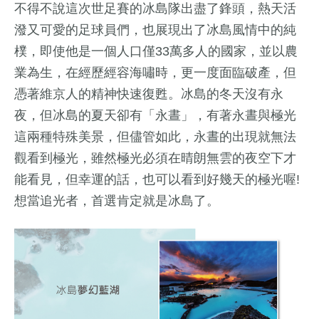
不得不說這次世足賽的冰島隊出盡了鋒頭，熱天活
潑又可愛的足球員們，也展現出了冰島風情中的純
樸，即使他是一個人口僅33萬多人的國家，並以農
業為生，在經歷經容海嘯時，更一度面臨破產，但
憑著維京人的精神快速復甦。冰島的冬天沒有永
夜，但冰島的夏天卻有「永晝」，有著永晝與極光
這兩種特殊美景，但儘管如此，永晝的出現就無法
觀看到極光，雖然極光必須在晴朗無雲的夜空下才
能看見，但幸運的話，也可以看到好幾天的極光喔!
想當追光者，首選肯定就是冰島了。