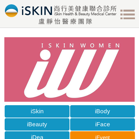
iSkin
iBody
iBeauty
iFace
iDea
iEvent