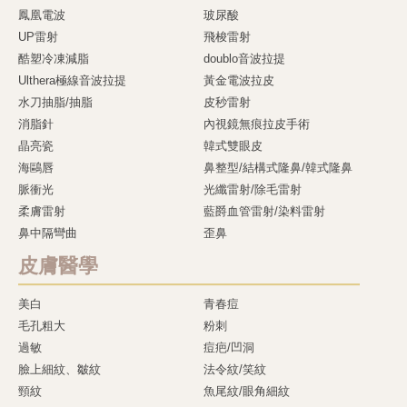
鳳凰電波
玻尿酸
UP雷射
飛梭雷射
酷塑冷凍減脂
doublo音波拉提
Ulthera極線音波拉提
黃金電波拉皮
水刀抽脂/抽脂
皮秒雷射
消脂針
內視鏡無痕拉皮手術
晶亮瓷
韓式雙眼皮
海鷗唇
鼻整型/結構式隆鼻/韓式隆鼻
脈衝光
光纖雷射/除毛雷射
柔膚雷射
藍爵血管雷射/染料雷射
鼻中隔彎曲
歪鼻
皮膚醫學
美白
青春痘
毛孔粗大
粉刺
過敏
痘疤/凹洞
臉上細紋、皺紋
法令紋/笑紋
頸紋
魚尾紋/眼角細紋