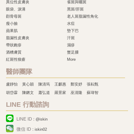
異位性皮膚炎
雀斑與曬斑
眼袋、淚溝
黑斑/肝斑
顴骨母斑
老人斑脂漏性角化
瘦小臉
水痘
蘋果肌
墊下巴
脂漏性皮膚炎
汗斑
帶狀皰疹
濕疹
酒糟膚質
蟹足腫
紅斑性狼瘡
More
醫師團隊
盧靜怡
黃心穎
陳清筠
王麒惠
鄭安妤
張耘甄
胡岱霖
陳鏘文
蕭弘道
羅景家
巫清隆
蘇瑋智
LINE 行動諮詢
LINE ID :
@iskin
微信 ID :
iskin02