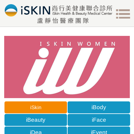
iBody
iSkin
iBeauty
iFace
iDea
iEvent