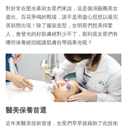
對於常在螢光幕前女星們來說，這是個演藝圈美女
盡出、百花爭鳴的戰場，誰不是用盡心思想以最完
美狀態出現！除了服裝造型，女明星們想美得驚
人，會發光的好肌膚絕對少不了，那到底女星們有
哪些保養絕招能讓肌膚自帶蘋果光呢？
醫美保養首選
近年來醫美技術發達，女星們早早就藉助了此技術