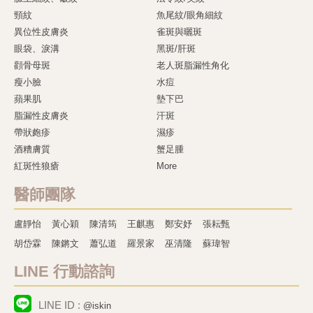
頸紋
魚尾紋/眼角細紋
異位性皮膚炎
雀斑與曬斑
眼袋、淚溝
黑斑/肝斑
顴骨母斑
老人斑脂漏性角化
瘦小臉
水痘
蘋果肌
墊下巴
脂漏性皮膚炎
汗斑
帶狀皰疹
濕疹
酒糟膚質
蟹足腫
紅斑性狼瘡
More
醫師團隊
盧靜怡
黃心穎
陳清筠
王麒惠
鄭安妤
張耘甄
胡岱霖
陳鏘文
蕭弘道
羅景家
巫清隆
蘇瑋智
LINE 行動諮詢
LINE ID :
@iskin