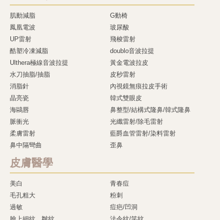
肌動減脂
G動椅
鳳凰電波
玻尿酸
UP雷射
飛梭雷射
酷塑冷凍減脂
doublo音波拉提
Ulthera極線音波拉提
黃金電波拉皮
水刀抽脂/抽脂
皮秒雷射
消脂針
內視鏡無痕拉皮手術
晶亮瓷
韓式雙眼皮
海鷗唇
鼻整型/結構式隆鼻/韓式隆鼻
脈衝光
光纖雷射/除毛雷射
柔膚雷射
藍爵血管雷射/染料雷射
鼻中隔彎曲
歪鼻
皮膚醫學
美白
青春痘
毛孔粗大
粉刺
過敏
痘疤/凹洞
臉上細紋、皺紋
法令紋/笑紋