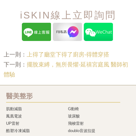
iSKIN線上立即詢問
上得了廳堂下得了廚房-得體穿搭
上一則：
擺脫束縛，無所畏懼-延禧宮庭風 醫師初
下一則：
體驗
醫美整形
肌動減脂
G動椅
鳳凰電波
玻尿酸
UP雷射
飛梭雷射
酷塑冷凍減脂
doublo音波拉提