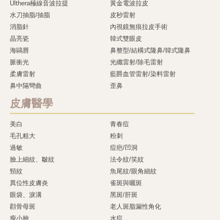
Ulthera極線音波拉提
黃金電波拉皮
水刀抽脂/抽脂
皮秒雷射
消脂針
內視鏡無痕拉皮手術
晶亮瓷
韓式雙眼皮
海鷗唇
鼻整型/結構式隆鼻/韓式隆鼻
脈衝光
光纖雷射/除毛雷射
柔膚雷射
藍爵血管雷射/染料雷射
鼻中隔彎曲
歪鼻
皮膚醫學
美白
青春痘
毛孔粗大
粉刺
過敏
痘疤/凹洞
臉上細紋、皺紋
法令紋/笑紋
頸紋
魚尾紋/眼角細紋
異位性皮膚炎
雀斑與曬斑
眼袋、淚溝
黑斑/肝斑
顴骨母斑
老人斑脂漏性角化
瘦小臉
水痘