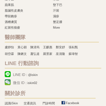
蘋果肌
墊下巴
脂漏性皮膚炎
汗斑
帶狀皰疹
濕疹
酒糟膚質
蟹足腫
紅斑性狼瘡
More
醫師團隊
盧靜怡
黃心穎
陳清筠
王麒惠
鄭安妤
張耘甄
胡岱霖
陳鏘文
蕭弘道
羅景家
巫清隆
蘇瑋智
LINE 行動諮詢
LINE ID :
@iskin
微信 ID :
iskin02
關於診所
Facebook
認識iSkin
交通資訊
門診時間