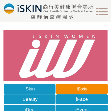
iSkin
iBody
iBeauty
iFace
iDea
iEvent