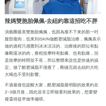
辣媽雙胞胎佩佩-去紐約靠這招吃不胖
演藝圈最美雙胞胎佩佩，也因為瘦不下來的那一吋
腹部瘦肉，也來到iSKIN做酷塑減脂治療，佩佩表示
做的過程只感覺到冰冰涼涼的、治療後的部位有點
像剛退冰的肉，療程按摩時有點癢、也有點痛，但
是按摩的時間並不長，所以整體來說也是快速的搞
定。做了酷塑減脂不僅瘦了，剛做完就去紐約大吃
大喝也不受到影響。
不過最後也提醒大家，酷塑減脂最明顯的效果約在
2~3個月後，因此並非立即能看到效果的，想要變
瘦還得提早做準備唷。