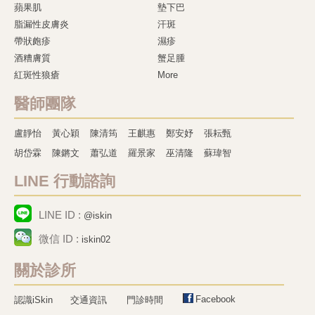
蘋果肌
墊下巴
脂漏性皮膚炎
汗斑
帶狀皰疹
濕疹
酒糟膚質
蟹足腫
紅斑性狼瘡
More
醫師團隊
盧靜怡
黃心穎
陳清筠
王麒惠
鄭安妤
張耘甄
胡岱霖
陳鏘文
蕭弘道
羅景家
巫清隆
蘇瑋智
LINE 行動諮詢
LINE ID :
@iskin
微信 ID :
iskin02
關於診所
Facebook
認識iSkin
交通資訊
門診時間