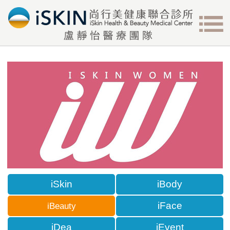
iSkin
iBody
iFace
iBeauty
iDea
iEvent