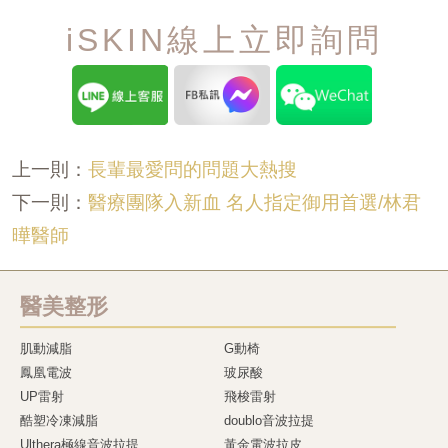
iSKIN線上立即詢問
長輩最愛問的問題大熱搜
上一則：
醫療團隊入新血 名人指定御用首選/林君
下一則：
曄醫師
醫美整形
肌動減脂
G動椅
鳳凰電波
玻尿酸
UP雷射
飛梭雷射
酷塑冷凍減脂
doublo音波拉提
Ulthera極線音波拉提
黃金電波拉皮