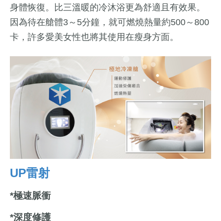
身體恢復。比三溫暖的冷沐浴更為舒適且有效果。
因為待在艙體3～5分鐘，就可燃燒熱量約500～800
卡，許多愛美女性也將其使用在瘦身方面。
UP雷射
*極速脈衝
*深度修護