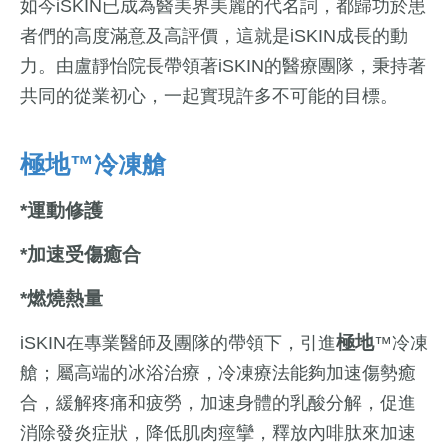
如今iSKIN已成為醫美界美麗的代名詞，都歸功於患
者們的高度滿意及高評價，這就是iSKIN成長的動
力。由盧靜怡院長帶領著iSKIN的醫療團隊，秉持著
共同的從業初心，一起實現許多不可能的目標。
極地
™冷凍艙
*運動修護
*加速受傷癒合
*燃燒熱量
極地
iSKIN在專業醫師及團隊的帶領下，引進
™冷凍
艙；屬高端的冰浴治療，冷凍療法能夠加速傷勢癒
合，緩解疼痛和疲勞，加速身體的乳酸分解，促進
消除發炎症狀，降低肌肉痙攣，釋放內啡肽來加速