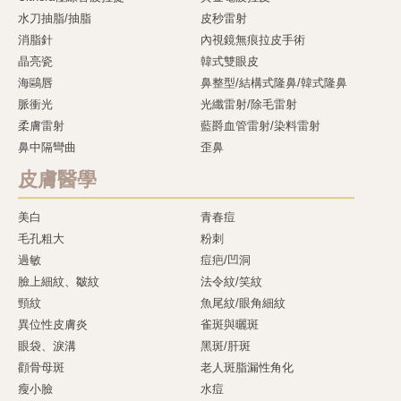
水刀抽脂/抽脂
皮秒雷射
消脂針
內視鏡無痕拉皮手術
晶亮瓷
韓式雙眼皮
海鷗唇
鼻整型/結構式隆鼻/韓式隆鼻
脈衝光
光纖雷射/除毛雷射
柔膚雷射
藍爵血管雷射/染料雷射
鼻中隔彎曲
歪鼻
皮膚醫學
美白
青春痘
毛孔粗大
粉刺
過敏
痘疤/凹洞
臉上細紋、皺紋
法令紋/笑紋
頸紋
魚尾紋/眼角細紋
異位性皮膚炎
雀斑與曬斑
眼袋、淚溝
黑斑/肝斑
顴骨母斑
老人斑脂漏性角化
瘦小臉
水痘