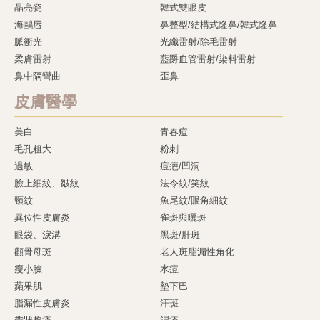
晶亮瓷
韓式雙眼皮
海鷗唇
鼻整型/結構式隆鼻/韓式隆鼻
脈衝光
光纖雷射/除毛雷射
柔膚雷射
藍爵血管雷射/染料雷射
鼻中隔彎曲
歪鼻
皮膚醫學
美白
青春痘
毛孔粗大
粉刺
過敏
痘疤/凹洞
臉上細紋、皺紋
法令紋/笑紋
頸紋
魚尾紋/眼角細紋
異位性皮膚炎
雀斑與曬斑
眼袋、淚溝
黑斑/肝斑
顴骨母斑
老人斑脂漏性角化
瘦小臉
水痘
蘋果肌
墊下巴
脂漏性皮膚炎
汗斑