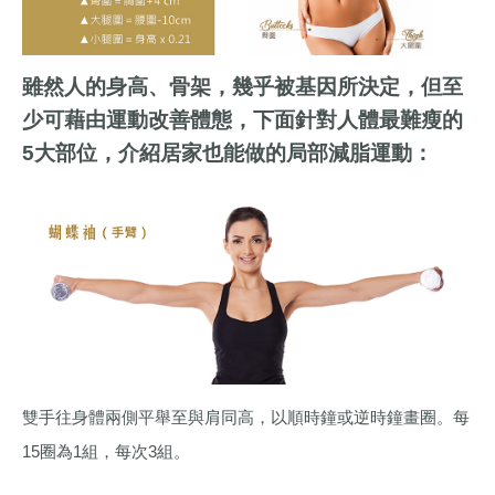
雖然人的身高、骨架，幾乎被基因所決定，但至
少可藉由運動改善體態，下面針對人體最難瘦的
5大部位，介紹居家也能做的局部減脂運動：
雙手往身體兩側平舉至與肩同高，以順時鐘或逆時鐘畫圈。每
15圈為1組，每次3組。