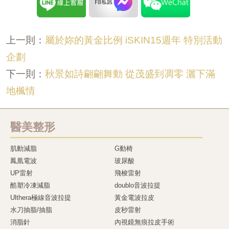
屬於妳的黃金比例 iSKIN15週年 特別活動
上一則：
企劃
秋景如詩翩翩舞動 從茂盛到凋零 灑下滿
下一則：
地楓情
醫美整形
肌動減脂
G動椅
鳳凰電波
玻尿酸
UP雷射
飛梭雷射
酷塑冷凍減脂
doublo音波拉提
Ulthera極線音波拉提
黃金電波拉皮
水刀抽脂/抽脂
皮秒雷射
消脂針
內視鏡無痕拉皮手術