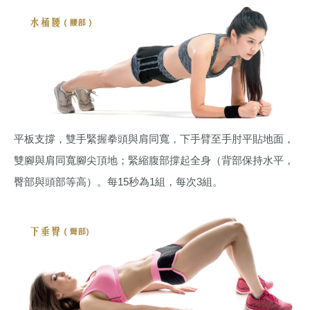
平板支撐，雙手緊握拳頭與肩同寬，下手臂至手肘平貼地面，
雙腳與肩同寬腳尖頂地；緊縮腹部撐起全身（背部保持水平，
臀部與頭部等高）。每15秒為1組，每次3組。