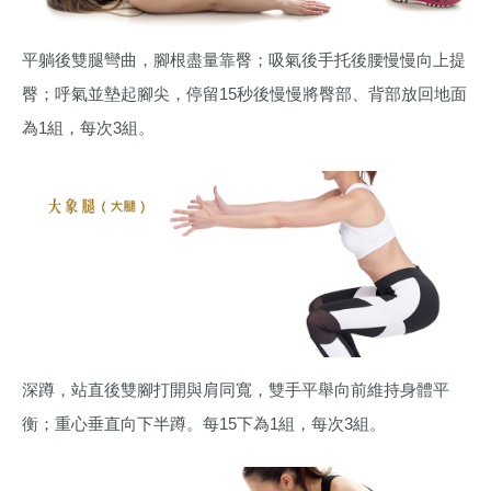
平躺後雙腿彎曲，腳根盡量靠臀；吸氣後手托後腰慢慢向上提
臀；呼氣並墊起腳尖，停留15秒後慢慢將臀部、背部放回地面
為1組，每次3組。
深蹲，站直後雙腳打開與肩同寬，雙手平舉向前維持身體平
衡；重心垂直向下半蹲。每15下為1組，每次3組。