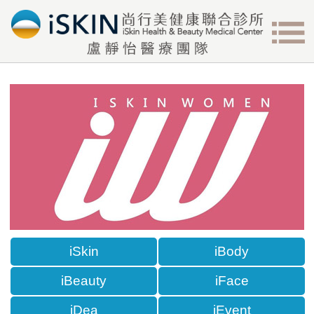
iSkin
iBody
iBeauty
iFace
iDea
iEvent