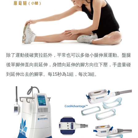
除了運動後確實拉筋外，平常也可以多做小腿伸展運動。盤腿
後單腳伸直向前延伸，身體向延伸的腳方向往下壓，手盡量碰
到延伸出去的腳掌。每15秒為1組，每次3組。