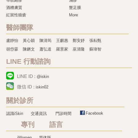
帶狀皰疹
濕疹
酒糟膚質
蟹足腫
紅斑性狼瘡
More
醫師團隊
盧靜怡
黃心穎
陳清筠
王麒惠
鄭安妤
張耘甄
胡岱霖
陳鏘文
蕭弘道
羅景家
巫清隆
蘇瑋智
LINE 行動諮詢
LINE ID :
@iskin
微信 ID :
iskin02
關於診所
Facebook
認識iSkin
交通資訊
門診時間
專刊 語言
iWomen
简体版