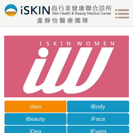
iBody
iSkin
iBeauty
iFace
iDea
iEvent