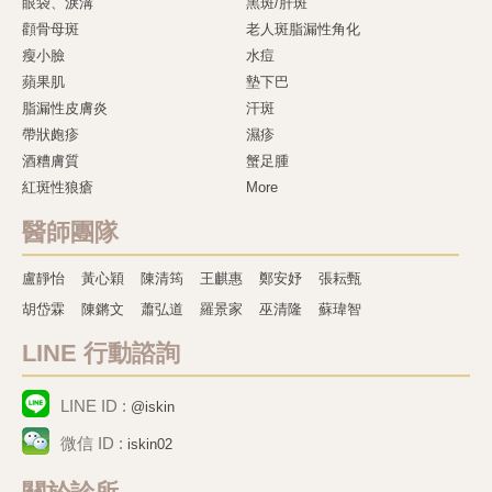
眼袋、淚溝
黑斑/肝斑
顴骨母斑
老人斑脂漏性角化
瘦小臉
水痘
蘋果肌
墊下巴
脂漏性皮膚炎
汗斑
帶狀皰疹
濕疹
酒糟膚質
蟹足腫
紅斑性狼瘡
More
醫師團隊
盧靜怡
黃心穎
陳清筠
王麒惠
鄭安妤
張耘甄
胡岱霖
陳鏘文
蕭弘道
羅景家
巫清隆
蘇瑋智
LINE 行動諮詢
LINE ID :
@iskin
微信 ID :
iskin02