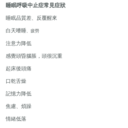
睡眠呼吸中止症常見症狀
睡眠品質差、反覆醒來
白天嗜睡
、
疲勞
注意力降低
感覺頭昏腦脹，頭很沉重
起床後頭痛
口乾舌燥
記憶力降低
焦慮、煩躁
情緒低落