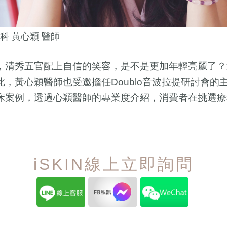
專科 黃心穎 醫師
，清秀五官配上自信的笑容，是不是更加年輕亮麗了？
此，黃心穎醫師也受邀擔任
音波拉提研討會的
Doublo
床案例，透過心穎醫師的專業度介紹，消費者在挑選療
iSKIN線上立即詢問