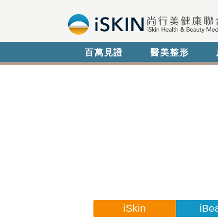
百萬見證
醫美整形
iSkin
iBe