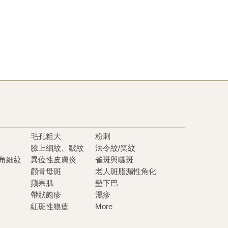
毛孔粗大
粉刺
臉上細紋、皺紋
法令紋/笑紋
眼角細紋
異位性皮膚炎
雀斑與曬斑
顴骨母斑
老人斑脂漏性角化
蘋果肌
墊下巴
帶狀皰疹
濕疹
紅斑性狼瘡
More