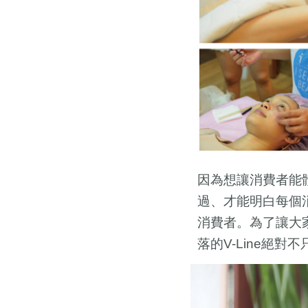
因為想讓消費者能
過、才能明白每個
消費者。為了讓大
落的
絕對不
V-Line