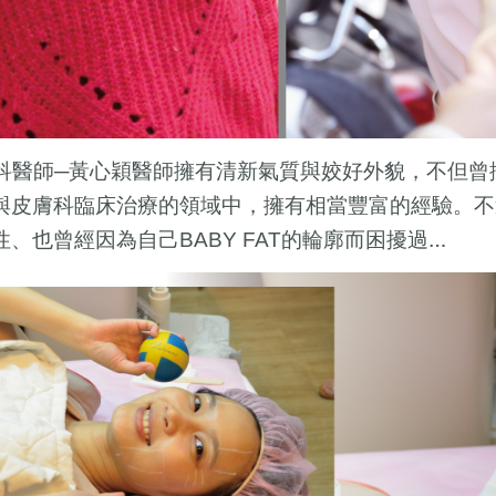
科醫師─黃心穎醫師擁有清新氣質與姣好外貌，不但曾
與皮膚科臨床治療的領域中，擁有相當豐富的經驗。不
性、也曾經因為自己
的輪廓而困擾過…
BABY FAT