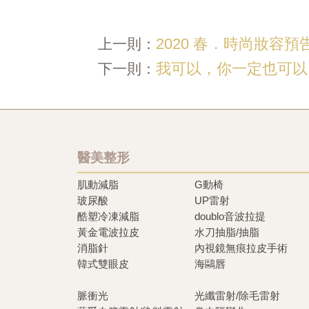
2020 春．時尚妝容預
上一則：
我可以，你一定也可以
下一則：
醫美整形
肌動減脂
G動椅
玻尿酸
UP雷射
酷塑冷凍減脂
doublo音波拉提
黃金電波拉皮
水刀抽脂/抽脂
消脂針
內視鏡無痕拉皮手術
韓式雙眼皮
海鷗唇
脈衝光
光纖雷射/除毛雷射