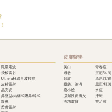
告
！
皮膚醫學
鳳凰電波
美白
青春痘
飛梭雷射
過敏
痘疤/凹洞
Ulthera極線音波拉提
頸紋
魚尾紋/
皮秒雷射
眼袋、淚溝
黑斑/肝斑
晶亮瓷
瘦小臉
水痘
鼻整型/結構式隆鼻/韓式
脂漏性皮膚炎
汗斑
隆鼻
酒糟膚質
蟹足腫
柔膚雷射