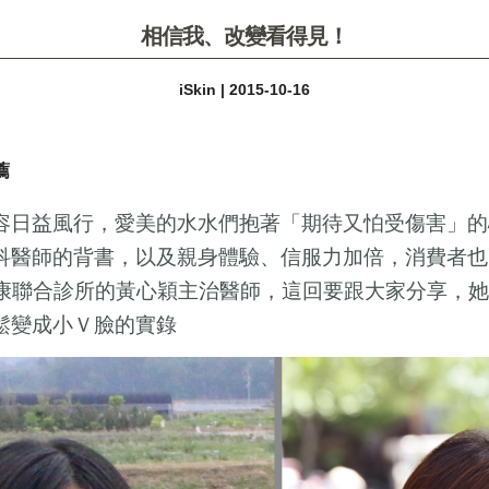
相信我、改變看得見！
iSkin | 2015-10-16
薦
容日益風行，愛美的水水們抱著「期待又怕受傷害」的
科醫師的背書，以及親身體驗、信服力加倍，消費者也
康聯合診所的黃心穎主治醫師，這回要跟大家分享，她
鬆變成小Ｖ臉的實錄