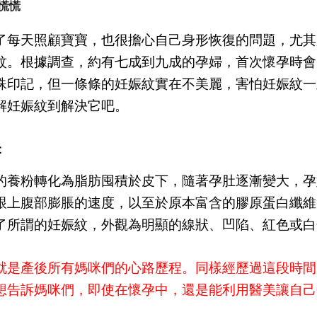
慌慌
了每天照顧寶寶，也很擔心自己身形恢復的問題，尤其
紋。根據調查，約有七成到九成的孕婦，首次懷孕時會
殊印記，但一條條的妊娠紋實在不美麗，害怕妊娠紋一
解妊娠紋到解決它吧。
：
的養粉轉化為脂肪囤積於皮下，隨著孕肚逐漸變大，孕
跟上腹部膨脹的速度，以至於原本富含的膠原蛋白纖維
了所謂的妊娠紋，外觀為明顯的線狀、凹陷、紅色或白
就是產後所有媽咪們的心路歷程。同樣經歷過這段時間
想告訴媽咪們，即使在懷孕中，還是能利用醫美讓自己