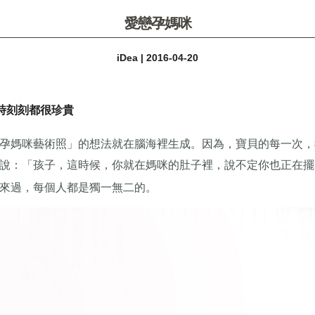
愛戀孕媽咪
iDea | 2016-04-20
時刻刻都很珍貴
孕媽咪藝術照
」
的想法就在腦海裡生成。因為，寶貝的每一次，
說
：「
孩子，這時候，你就在媽咪的肚子裡，說不定你也正在擺
來過，每個人都是獨一無二的。