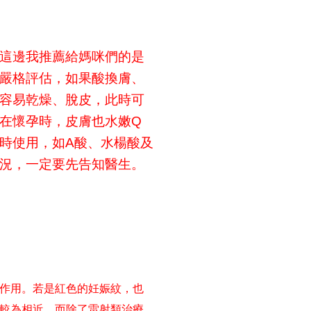
這邊我推薦給媽咪們的是
嚴格評估，如果酸換膚、
容易乾燥、脫皮，此時可
在懷孕時，皮膚也水嫩
Q
時使用，如
酸、水楊酸及
A
況，一定要先告知醫生。
作用。若是紅色的妊娠紋，也
較為相近。而除了雷射類治療