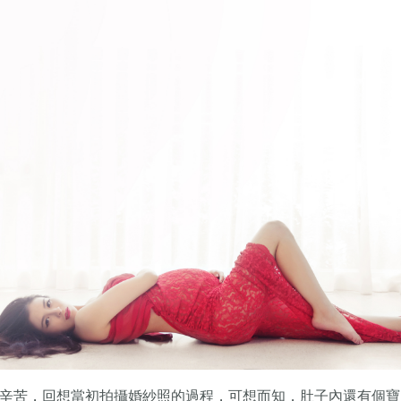
辛苦，回想當初拍攝婚紗照的過程，可想而知，肚子內還有個寶