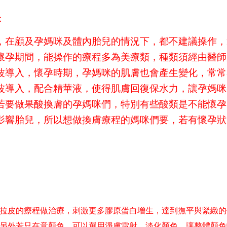
：
，在顧及孕媽咪及體內胎兒的情況下，都不建議操作，
懷孕期間，能操作的療程多為美療類，種類須經由醫師
波導入，懷孕時期，孕媽咪的肌膚也會產生變化，常常
波導入，配合精華液，使得肌膚回復保水力，讓孕媽咪
若要做果酸換膚的孕媽咪們，特別有些酸類是不能懷孕
影響胎兒，所以想做換膚療程的媽咪們要，若有懷孕狀
拉皮的療程做治療，刺激更多膠原蛋白增生，達到撫平與緊緻的
另外若只在意顏色，可以選用淨膚雷射，淡化顏色，讓整體顏色