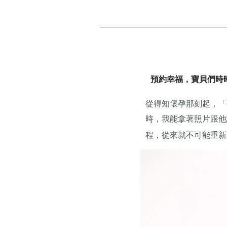
預約幸福，寶貝們時
從得知懷孕那刻起，
「
時，我能拿著照片跟他
程，從來就不可能重新