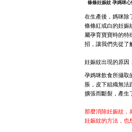
條條妊娠紋 孕媽咪心
在生產後，媽咪除
條條紅或白的妊娠
屬孕育寶寶時的特
招，讓我們先從了
妊娠紋出現的原因
孕媽咪飲食所攝取
脹，皮下組織無法
擴張而斷裂，產生
那麼消除妊娠紋，
妊娠紋的方法，也