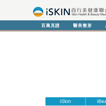
百萬見證
醫美整形
iSkin
iBe