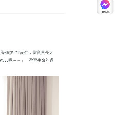
我都想牢牢記住，當寶貝長大
呢
～～」！孕育生命的過
POSE