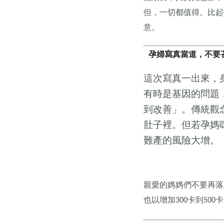
但，一切都值得。比起
意。
孕婦寫真當道，不要
這次寫真一出來，
有時是基因的問題
到改善」。
傳統觀
肚子裡。但若孕媽
難產的風險大增。
親愛的媽媽們不要再落
也以增加
卡到
卡
300
500