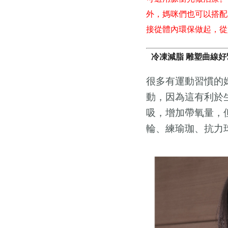
外，媽咪們也可以搭配
接從體內環保做起，從
冷凍減脂 雕塑曲線好
很多有運動習慣的
動，因為這有利於
吸，增加帶氧量，
輪、練瑜珈、抗力