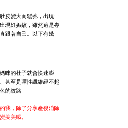
肚皮變大而鬆弛，出現一
出現妊娠紋，雖然這是專
直跟著自己。以下有幾
媽咪的杜子就會快速膨
、甚至是彈性纖維經不起
色的紋路。
的我，除了分享產後消除
變美美哦。