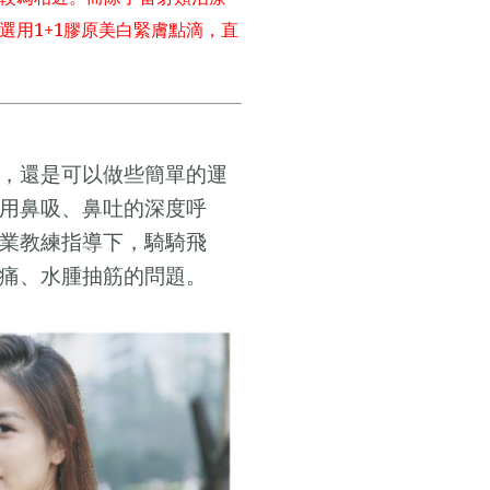
1+1
選用
膠原美白緊膚點滴，直
，還是可以做些簡單的運
用鼻吸、鼻吐的深度呼
業教練指導下，騎騎飛
痛、水腫抽筋的問題。