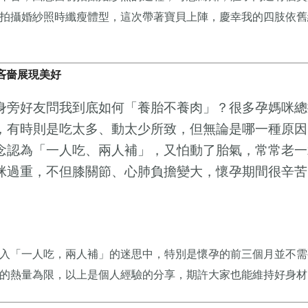
拍攝婚紗照時纖瘦體型，這次帶著寶貝上陣，慶幸我的四肢依舊
吝嗇展現美好
身旁好友問我到底如何「養胎不養肉」？很多孕媽咪總
，有時則是吃太多、動太少所致，但無論是哪一種原因
念認為「一人吃、兩人補」，又怕動了胎氣，常常老一
咪過重，不但膝關節、心肺負擔變大，懷孕期間很辛苦
入「一人吃，兩人補」的迷思中，特別是懷孕的前三個月並不需
的熱量為限，以上是個人經驗的分享，期許大家也能維持好身材