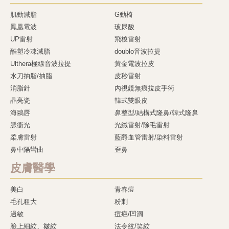
肌動減脂
G動椅
鳳凰電波
玻尿酸
UP雷射
飛梭雷射
酷塑冷凍減脂
doublo音波拉提
Ulthera極線音波拉提
黃金電波拉皮
水刀抽脂/抽脂
皮秒雷射
消脂針
內視鏡無痕拉皮手術
晶亮瓷
韓式雙眼皮
海鷗唇
鼻整型/結構式隆鼻/韓式隆鼻
脈衝光
光纖雷射/除毛雷射
柔膚雷射
藍爵血管雷射/染料雷射
鼻中隔彎曲
歪鼻
皮膚醫學
美白
青春痘
毛孔粗大
粉刺
過敏
痘疤/凹洞
臉上細紋、皺紋
法令紋/笑紋