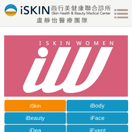
iBody
iSkin
iBeauty
iFace
iDea
iEvent