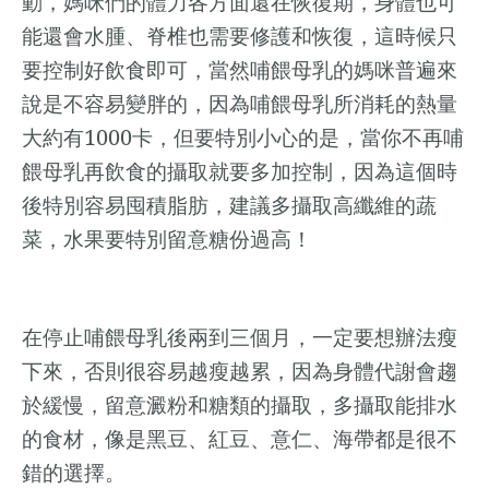
動，媽咪們的體力各方面還在恢復期，身體也可
能還會水腫、脊椎也需要修護和恢復，這時候只
要控制好飲食即可，當然哺餵母乳的媽咪普遍來
說是不容易變胖的，因為哺餵母乳所消耗的熱量
1000
大約有
卡，但要特別小心的是，當你不再哺
餵母乳再飲食的攝取就要多加控制，因為這個時
後特別容易囤積脂肪，建議多攝取高纖維的蔬
菜，水果要特別留意糖份過高！
在停止哺餵母乳後兩到三個月，一定要想辦法瘦
下來，否則很容易越瘦越累，因為身體代謝會趨
於緩慢，留意澱粉和糖類的攝取，多攝取能排水
的食材，像是黑豆、紅豆、意仁、海帶都是很不
錯的選擇。