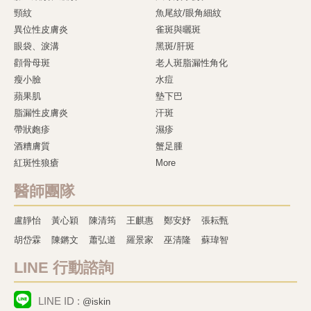
頸紋
魚尾紋/眼角細紋
異位性皮膚炎
雀斑與曬斑
眼袋、淚溝
黑斑/肝斑
顴骨母斑
老人斑脂漏性角化
瘦小臉
水痘
蘋果肌
墊下巴
脂漏性皮膚炎
汗斑
帶狀皰疹
濕疹
酒糟膚質
蟹足腫
紅斑性狼瘡
More
醫師團隊
盧靜怡
黃心穎
陳清筠
王麒惠
鄭安妤
張耘甄
胡岱霖
陳鏘文
蕭弘道
羅景家
巫清隆
蘇瑋智
LINE 行動諮詢
LINE ID :
@iskin