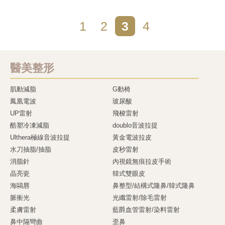
1
2
3
4
醫美整形
肌動減脂
G動椅
鳳凰電波
玻尿酸
UP雷射
飛梭雷射
酷塑冷凍減脂
doublo音波拉提
Ulthera極線音波拉提
黃金電波拉皮
水刀抽脂/抽脂
皮秒雷射
消脂針
內視鏡無痕拉皮手術
晶亮瓷
韓式雙眼皮
海鷗唇
鼻整型/結構式隆鼻/韓式隆鼻
脈衝光
光纖雷射/除毛雷射
柔膚雷射
藍爵血管雷射/染料雷射
鼻中隔彎曲
歪鼻