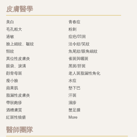
皮膚醫學
美白
青春痘
毛孔粗大
粉刺
過敏
痘疤/凹洞
臉上細紋、皺紋
法令紋/笑紋
頸紋
魚尾紋/眼角細紋
異位性皮膚炎
雀斑與曬斑
眼袋、淚溝
黑斑/肝斑
顴骨母斑
老人斑脂漏性角化
瘦小臉
水痘
蘋果肌
墊下巴
脂漏性皮膚炎
汗斑
帶狀皰疹
濕疹
酒糟膚質
蟹足腫
紅斑性狼瘡
More
醫師團隊