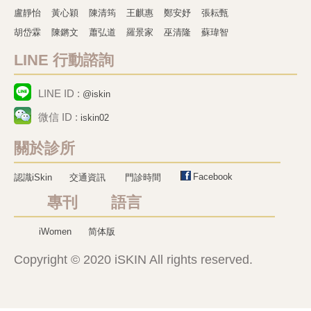
盧靜怡
黃心穎
陳清筠
王麒惠
鄭安妤
張耘甄
胡岱霖
陳鏘文
蕭弘道
羅景家
巫清隆
蘇瑋智
LINE 行動諮詢
LINE ID :
@iskin
微信 ID :
iskin02
關於診所
Facebook
認識iSkin
交通資訊
門診時間
專刊 語言
iWomen
简体版
Copyright © 2020 iSKIN All rights reserved.