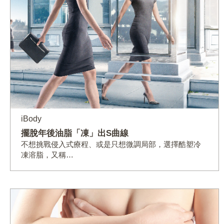
iBody
擺脫年後油脂「凍」出S曲線
不想挑戰侵入式療程、或是只想微調局部，選擇酷塑冷
凍溶脂，又稱…