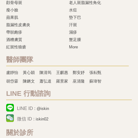
顴骨母斑
老人斑脂漏性角化
瘦小臉
水痘
蘋果肌
墊下巴
脂漏性皮膚炎
汗斑
帶狀皰疹
濕疹
酒糟膚質
蟹足腫
紅斑性狼瘡
More
醫師團隊
盧靜怡
黃心穎
陳清筠
王麒惠
鄭安妤
張耘甄
胡岱霖
陳鏘文
蕭弘道
羅景家
巫清隆
蘇瑋智
LINE 行動諮詢
LINE ID :
@iskin
微信 ID :
iskin02
關於診所