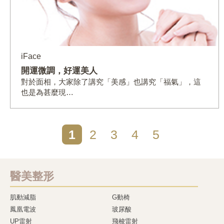
iFace
開運微調，好運美人
對於面相，大家除了講究「美感」也講究「福氣」，這
也是為甚麼現…
1
2
3
4
5
醫美整形
肌動減脂
G動椅
鳳凰電波
玻尿酸
UP雷射
飛梭雷射