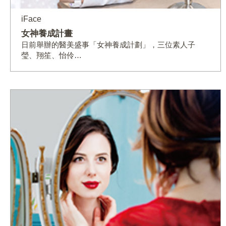
iFace
女神養成計畫
日前舉辦的醫美盛事「女神養成計劃」，三位素人子
瑩、翔笙、怡伶…