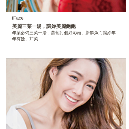
iFace
美麗三菜一湯，讓妳美麗飽飽
年菜必備三菜一湯，蘿蔔討個好彩頭、新鮮魚而讓妳年
年有餘、芹菜…