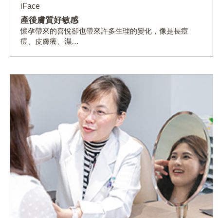
iFace
產後膚質好敏感
懷孕帶來的喜悅卻也帶來許多生理的變化，像是長痘
痘、皮膚癢、濕…