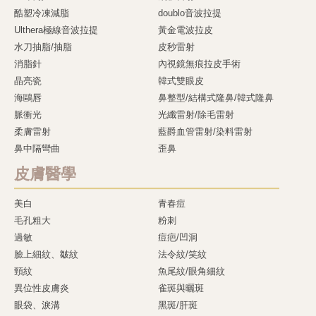
酷塑冷凍減脂
doublo音波拉提
Ulthera極線音波拉提
黃金電波拉皮
水刀抽脂/抽脂
皮秒雷射
消脂針
內視鏡無痕拉皮手術
晶亮瓷
韓式雙眼皮
海鷗唇
鼻整型/結構式隆鼻/韓式隆鼻
脈衝光
光纖雷射/除毛雷射
柔膚雷射
藍爵血管雷射/染料雷射
鼻中隔彎曲
歪鼻
皮膚醫學
美白
青春痘
毛孔粗大
粉刺
過敏
痘疤/凹洞
臉上細紋、皺紋
法令紋/笑紋
頸紋
魚尾紋/眼角細紋
異位性皮膚炎
雀斑與曬斑
眼袋、淚溝
黑斑/肝斑