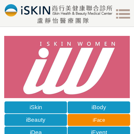
iSkin
iBody
iBeauty
iFace
iDea
iEvent