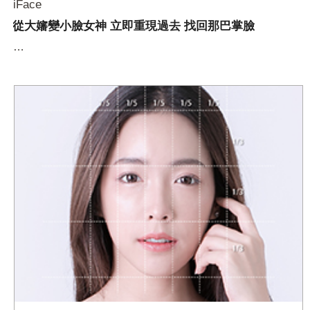
iFace
從大嬸變小臉女神 立即重現過去 找回那巴掌臉
…