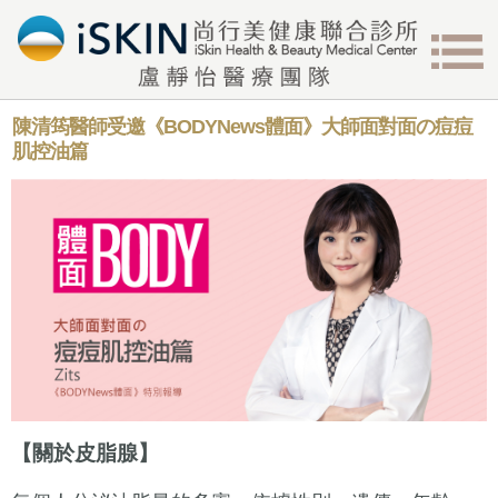
陳清筠醫師受邀《BODYNews體面》大師面對面の痘痘
肌控油篇
【關於皮脂腺】