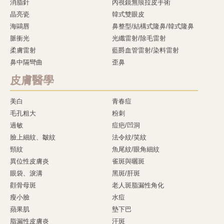
消脂針
內視鏡無痕拉皮手術
晶亮瓷
韓式雙眼皮
海鷗唇
鼻整型/結構式隆鼻/韓式隆鼻
脈衝光
光纖雷射/除毛雷射
柔膚雷射
藍爵血管雷射/染料雷射
鼻中隔彎曲
歪鼻
皮膚醫學
美白
青春痘
毛孔粗大
粉刺
過敏
痘疤/凹洞
臉上細紋、皺紋
法令紋/笑紋
頸紋
魚尾紋/眼角細紋
異位性皮膚炎
雀斑與曬斑
眼袋、淚溝
黑斑/肝斑
顴骨母斑
老人斑脂漏性角化
瘦小臉
水痘
蘋果肌
墊下巴
脂漏性皮膚炎
汗斑