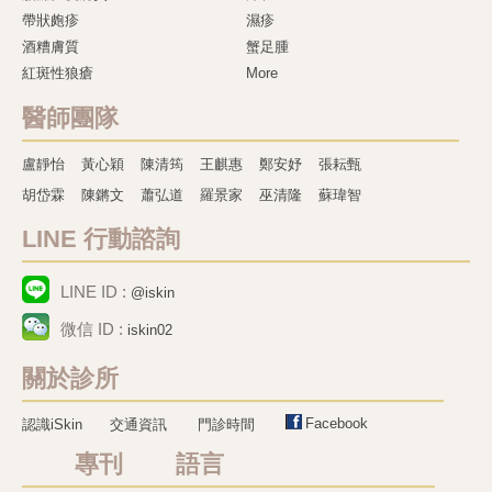
帶狀皰疹
濕疹
酒糟膚質
蟹足腫
紅斑性狼瘡
More
醫師團隊
盧靜怡
黃心穎
陳清筠
王麒惠
鄭安妤
張耘甄
胡岱霖
陳鏘文
蕭弘道
羅景家
巫清隆
蘇瑋智
LINE 行動諮詢
LINE ID :
@iskin
微信 ID :
iskin02
關於診所
Facebook
認識iSkin
交通資訊
門診時間
專刊 語言