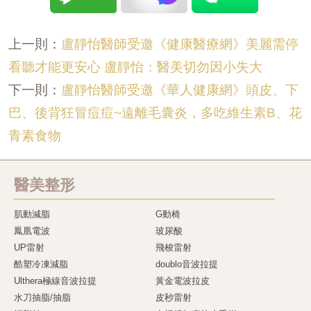
盧靜怡醫師受邀《健康醫療網》美麗需停
上一則：
看聽才能更安心 盧靜怡：醫美切勿因小失大
盧靜怡醫師受邀《華人健康網》頭皮、下
下一則：
巴、後背狂冒痘痘~遠離毛囊炎，多吃維生素B、花
青素食物
醫美整形
肌動減脂
G動椅
鳳凰電波
玻尿酸
UP雷射
飛梭雷射
酷塑冷凍減脂
doublo音波拉提
Ulthera極線音波拉提
黃金電波拉皮
水刀抽脂/抽脂
皮秒雷射