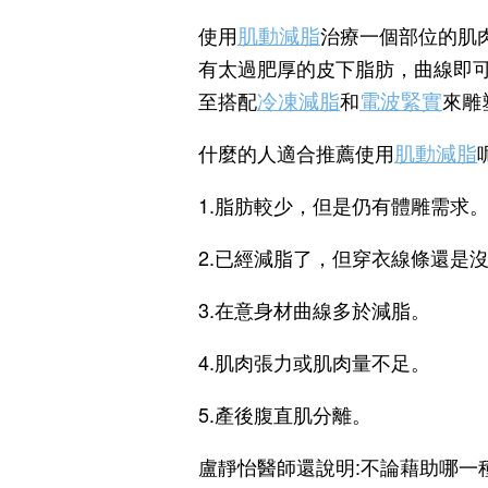
肌動減脂
使用
治療一個部位的肌
有太過肥厚的皮下脂肪，曲線即
冷凍減脂
電波緊實
至搭配
和
來雕
肌動減脂
什麼的人適合推薦使用
1.脂肪較少，但是仍有體雕需求
2.已經減脂了，但穿衣線條還是
3.在意身材曲線多於減脂。
4.肌肉張力或肌肉量不足。
5.產後腹直肌分離。
盧靜怡醫師還說明:不論藉助哪