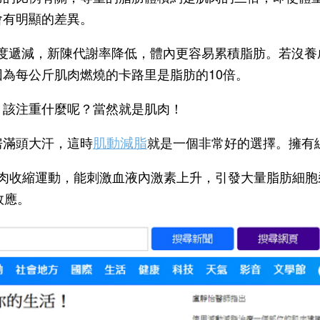
會有明顯的差異。
度遞減，新陳代謝率降低，體內更容易累積脂肪。若沒養
因為每公斤肌肉燃燒的卡路里是脂肪的10倍。
，該注重什麼呢？當然就是肌肉！
肌動減脂
房滿頭大汗，這時
就是一個非常好的選擇。擁有
肉收縮運動，能刺激血液內激素上升，引發大量脂肪細胞
效應。