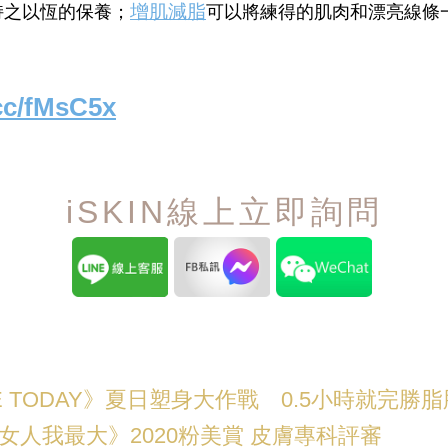
增肌減脂
持之以恆的保養；
可以將練得的肌肉和漂亮線條
.cc/fMsC5x
iSKIN線上立即詢問
E TODAY》夏日塑身大作戰 0.5小時就完勝
人我最大》2020粉美賞 皮膚專科評審