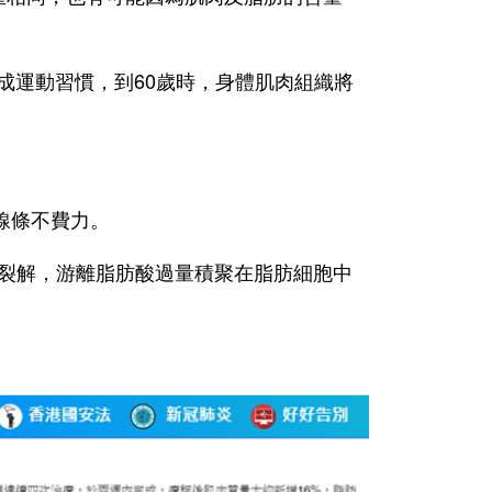
成運動習慣，到60歲時，身體肌肉組織將
線條不費力。
裂解，游離脂肪酸過量積聚在脂肪細胞中