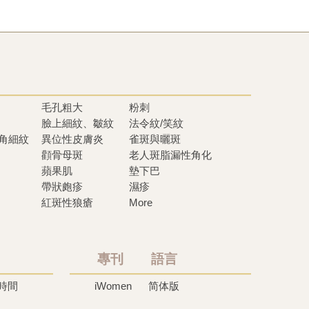
毛孔粗大
粉刺
臉上細紋、皺紋
法令紋/笑紋
眼角細紋
異位性皮膚炎
雀斑與曬斑
顴骨母斑
老人斑脂漏性角化
蘋果肌
墊下巴
帶狀皰疹
濕疹
紅斑性狼瘡
More
專刊 語言
時間
iWomen
简体版