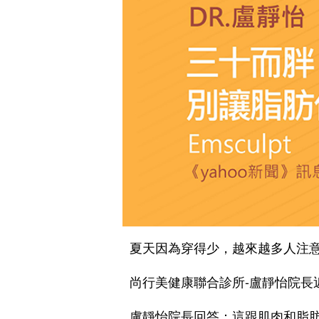
夏天因為穿得少，越來越多人注
尚行美健康聯合診所-盧靜怡院長
盧靜怡院長回答：這跟肌肉和脂