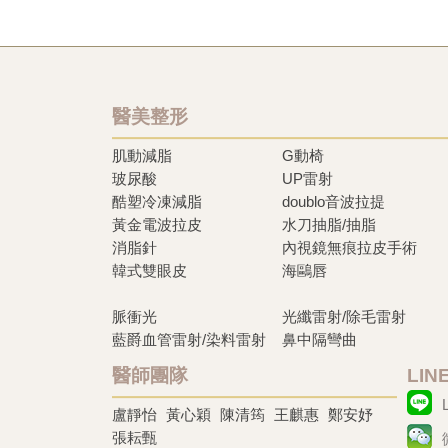
醫美整形
肌動減脂
G動椅
玻尿酸
UP雷射
酷塑冷凍減脂
doublo音波拉提
黃金電波拉皮
水刀抽脂/抽脂
消脂針
內視鏡無痕拉皮手術
韓式雙眼皮
海鷗唇
脈衝光
光纖雷射/除毛雷射
藍爵血管雷射/染料雷射
鼻中隔彎曲
醫師團隊
LI
盧靜怡
黃心穎
陳清筠
王麒惠
鄭安妤
張耘甄