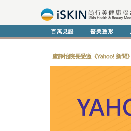
百萬見證
醫美整形
盧靜怡院長受邀《Yahoo! 