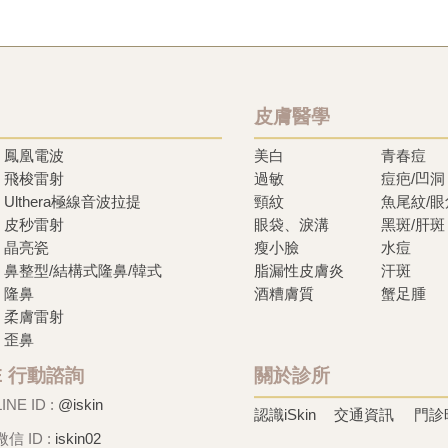
皮膚醫學
鳳凰電波
美白
青春痘
飛梭雷射
過敏
痘疤/凹洞
Ulthera極線音波拉提
頸紋
魚尾紋/
皮秒雷射
眼袋、淚溝
黑斑/肝斑
晶亮瓷
瘦小臉
水痘
鼻整型/結構式隆鼻/韓式
脂漏性皮膚炎
汗斑
隆鼻
酒糟膚質
蟹足腫
柔膚雷射
歪鼻
NE 行動諮詢
關於診所
LINE ID :
@iskin
認識iSkin
交通資訊
門診
微信 ID :
iskin02