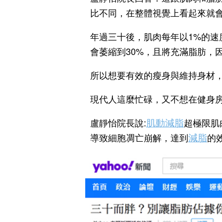
比不同，在整體視覺上看起來就
年過三十後，肌肉每年以1%的速
會萎縮到30%，且將充滿脂肪，
所以想要有效的瘦身與維持身材
現代人這麼忙碌，又不想在健身
肌動減脂
盧靜怡院長說:
超極限肌
減脂
導致細胞凋亡崩解，達到
的