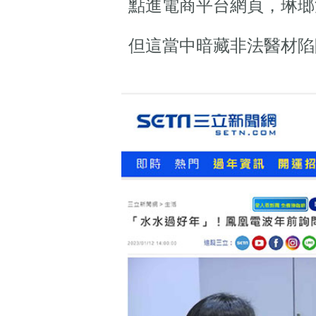
點進電商平台網頁，琳瑯
但這當中暗藏非法醫材陷