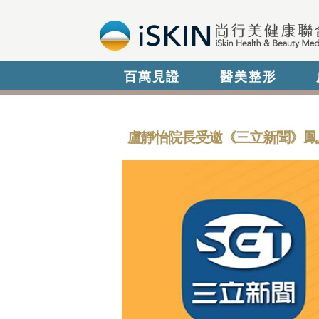
百萬見證
醫美整形
盧靜怡院長受邀《三立新聞》鳳