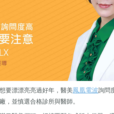
鳳凰電波
想要漂漂亮亮過好年，醫美
詢問
廠，並慎選合格診所與醫師。