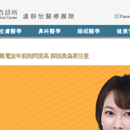
Face
皮膚醫學
鼻科醫學
睡眠醫學
健康
凰電波年前詢問度高 探頭真偽要注意