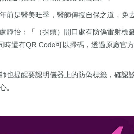
年前是醫美旺季，醫師傳授自保之道，免
盧靜怡：「（探頭）開口處有防偽雷射標
時還有QR Code可以掃碼，透過原廠官方L
師也提醒要認明儀器上的防偽標籤，確認
心。