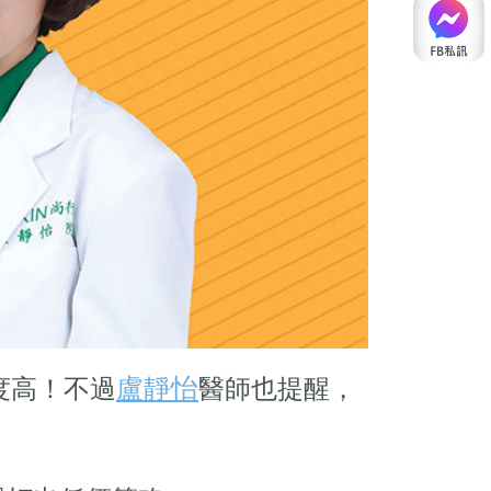
盧靜怡
度高！不過
醫師也提醒，