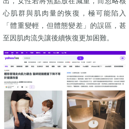
出，女性若將焦點放在減重，而忽略核
心肌群與肌肉量的恢復，極可能陷入
「體重變輕，但體態變差」的誤區，甚
至因肌肉流失讓後續恢復更加困難。