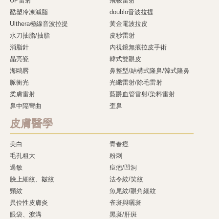
UP雷射
飛梭雷射
酷塑冷凍減脂
doublo音波拉提
Ulthera極線音波拉提
黃金電波拉皮
水刀抽脂/抽脂
皮秒雷射
消脂針
內視鏡無痕拉皮手術
晶亮瓷
韓式雙眼皮
海鷗唇
鼻整型/結構式隆鼻/韓式隆鼻
脈衝光
光纖雷射/除毛雷射
柔膚雷射
藍爵血管雷射/染料雷射
鼻中隔彎曲
歪鼻
皮膚醫學
美白
青春痘
毛孔粗大
粉刺
過敏
痘疤/凹洞
臉上細紋、皺紋
法令紋/笑紋
頸紋
魚尾紋/眼角細紋
異位性皮膚炎
雀斑與曬斑
眼袋、淚溝
黑斑/肝斑