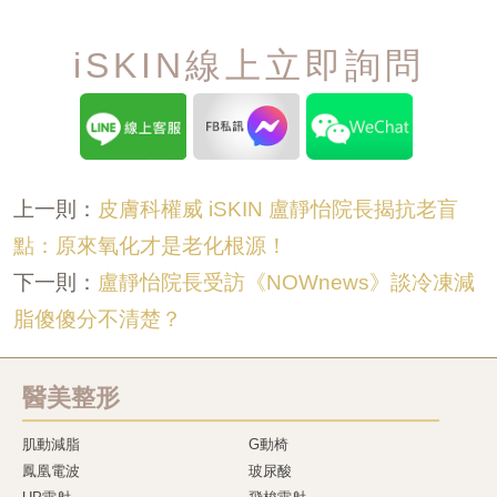
iSKIN線上立即詢問
皮膚科權威 iSKIN 盧靜怡院長揭抗老盲
上一則：
點：原來氧化才是老化根源！
盧靜怡院長受訪《NOWnews》談冷凍減
下一則：
脂傻傻分不清楚？
醫美整形
肌動減脂
G動椅
鳳凰電波
玻尿酸