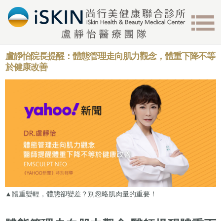
盧靜怡院長提醒：體態管理走向肌力觀念，體重下降不等
於健康改善
▲體重變輕，體態卻變差？別忽略肌肉量的重要！