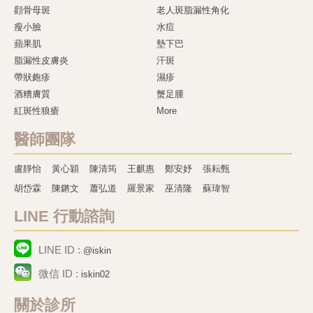
顴骨母斑
老人斑脂漏性角化
瘦小臉
水痘
蘋果肌
墊下巴
脂漏性皮膚炎
汗斑
帶狀皰疹
濕疹
酒糟膚質
蟹足腫
紅斑性狼瘡
More
醫師團隊
盧靜怡
黃心穎
陳清筠
王麒惠
鄭安妤
張耘甄
胡岱霖
陳鏘文
蕭弘道
羅景家
巫清隆
蘇瑋智
LINE 行動諮詢
LINE ID :
@iskin
微信 ID :
iskin02
關於診所