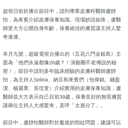
超視日前於播出節目中，請到專業皮膚科醫師盧靜
怡，為來賓介紹皮膚保養知識。現場妙語如珠，盧醫
師更大方公開自身年齡，保養絕佳的膚質讓主持人驚
奇連連。
本月九號，超級電視台播出的《五花八門金銀島》主
題為「他們永遠都像28歲？！演藝圈不老傳說的秘
密！」節目中請到多年臨床經驗的皮膚科醫師盧靜
怡，為主持人Selina、納豆和來賓們（包偉銘、錢盈
潔、楊麗菁、吳玟萱）介紹實用的皮膚保養知識，盧
醫師並大方表示自己目前39歲，保養良好的無瑕膚質
讓兩位主持人大感驚奇，直呼「太過分了」。
節目中，盧靜怡醫師對於尷尬的頸紋問題，建議可以