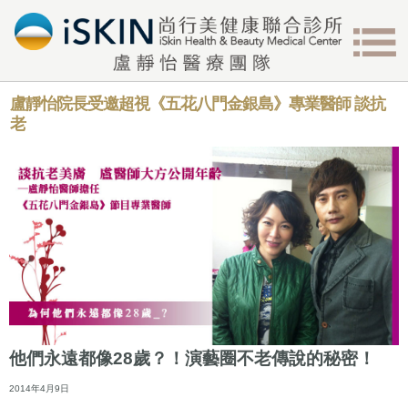
盧靜怡院長受邀超視《五花八門金銀島》專業醫師 談抗
老
他們永遠都像28歲？！演藝圈不老傳說的秘密！
2014年4月9日