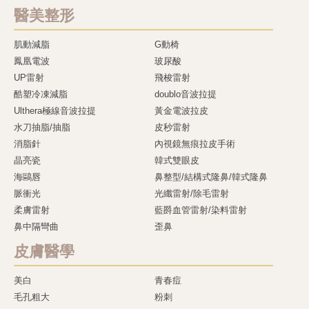
醫美整形
肌動減脂
G動椅
鳳凰電波
玻尿酸
UP雷射
飛梭雷射
酷塑冷凍減脂
doublo音波拉提
Ulthera極線音波拉提
黃金電波拉皮
水刀抽脂/抽脂
皮秒雷射
消脂針
內視鏡無痕拉皮手術
晶亮瓷
韓式雙眼皮
海鷗唇
鼻整型/結構式隆鼻/韓式隆鼻
脈衝光
光纖雷射/除毛雷射
柔膚雷射
藍爵血管雷射/染料雷射
鼻中隔彎曲
歪鼻
皮膚醫學
美白
青春痘
毛孔粗大
粉刺