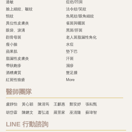
過敏
痘疤/凹洞
臉上細紋、皺紋
法令紋/笑紋
頸紋
魚尾紋/眼角細紋
異位性皮膚炎
雀斑與曬斑
眼袋、淚溝
黑斑/肝斑
顴骨母斑
老人斑脂漏性角化
瘦小臉
水痘
蘋果肌
墊下巴
脂漏性皮膚炎
汗斑
帶狀皰疹
濕疹
酒糟膚質
蟹足腫
紅斑性狼瘡
More
醫師團隊
盧靜怡
黃心穎
陳清筠
王麒惠
鄭安妤
張耘甄
胡岱霖
陳鏘文
蕭弘道
羅景家
巫清隆
蘇瑋智
LINE 行動諮詢