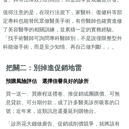
值得注意的是，在現行法規下，家醫科、復健科等部
定專科也能替民眾做醫美手術，有些醫師也確實進修
了美容醫學的相關訓練，並累積一定的實務經驗。
「找手術醫師可詢問專科醫師別，不是說僅限整型外
科能做手術，而是至少知情、再自己做判斷，」。
把關二：別掉進促銷地雷
預購風險評估 選擇信譽良好的診所
買一送一、買療程送禮卷、推促銷或團購價、可無
息貸款、可分期付款，成了許多醫美診所吸客的口
號；近年來，這類訊息還蔓延到購物台。
「診所花大錢做廣告、促銷或削價競爭，就將該有