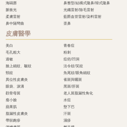
海鷗唇
鼻整型/結構式隆鼻/韓式隆鼻
脈衝光
光纖雷射/除毛雷射
柔膚雷射
藍爵血管雷射/染料雷射
鼻中隔彎曲
歪鼻
皮膚醫學
美白
青春痘
毛孔粗大
粉刺
過敏
痘疤/凹洞
臉上細紋、皺紋
法令紋/笑紋
頸紋
魚尾紋/眼角細紋
異位性皮膚炎
雀斑與曬斑
眼袋、淚溝
黑斑/肝斑
顴骨母斑
老人斑脂漏性角化
瘦小臉
水痘
蘋果肌
墊下巴
脂漏性皮膚炎
汗斑
帶狀皰疹
濕疹