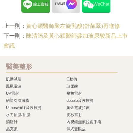
黃心穎醫師聚左旋乳酸(舒顏翠)再進修
上一則：
陳清筠及黃心穎醫師參加玻尿酸新品上巿
下一則：
會議
醫美整形
肌動減脂
G動椅
鳳凰電波
玻尿酸
UP雷射
飛梭雷射
酷塑冷凍減脂
doublo音波拉提
Ulthera極線音波拉提
黃金電波拉皮
水刀抽脂/抽脂
皮秒雷射
消脂針
內視鏡無痕拉皮手術
晶亮瓷
韓式雙眼皮