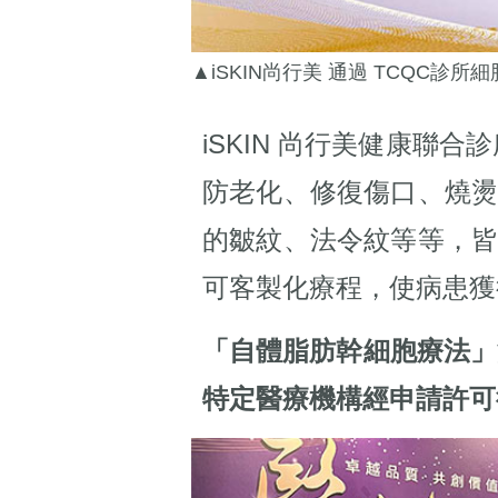
▲iSKIN尚行美 通過 TCQC診
iSKIN 尚行美健康聯
防老化、修復傷口、燒
的皺紋、法令紋等等，
可客製化療程，使病患獲
「自體脂肪幹細胞療法」
特定醫療機構經申請許可