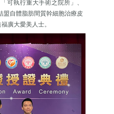
」、「可執行重大手術之院所」、
結盟自體脂肪間質幹細胞治療皮
造福廣大愛美人士。