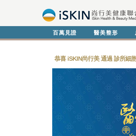
百萬見證
醫美整形
恭喜 iSKIN尚行美 通過 診所