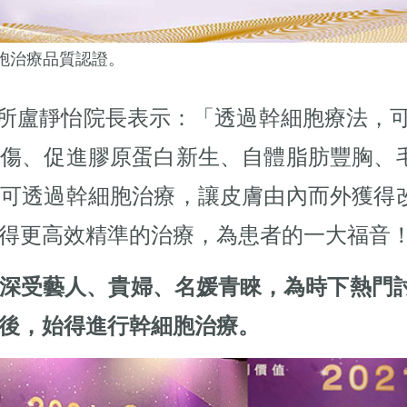
所細胞治療品質認證。
合診所盧靜怡院長表示：「透過幹細胞療法，
燙傷、促進膠原蛋白新生、自體脂肪豐胸、
皆可透過幹細胞治療，讓皮膚由內而外獲得
得更高效精準的治療，為患者的一大福音
深受藝人、貴婦、名媛青睞，為時下熱門討
後，始得進行幹細胞治療。