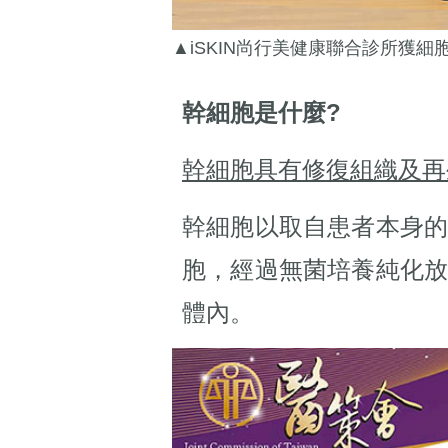
▲iSKIN尚行美健康聯合診所獲
幹細胞是什麼?
幹細胞具有修復組織及再
幹細胞以取自患者本身
胞，經過無菌培養純化
體內。