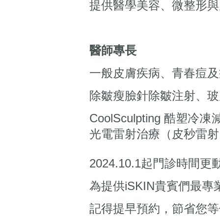
提供醫學美容、微整形與
醫師專長
一般皮膚疾病、青春痘及
除皺瘦臉針除皺注射、玻
CoolSculpting 
光電雷射治療（皮秒雷射
2024.10.1起門診時間
為提供iSKIN貴賓們最
記得提早預約，節省您等