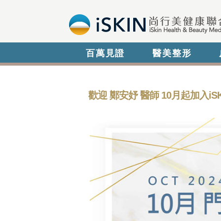
百萬見證
醫美整形
歡迎 鄭安妤 醫師 10月起加入i