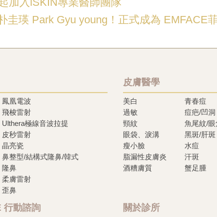
月起加入iSKIN專業醫師團隊
瑛 Park Gyu young！正式成為 EMFAC
皮膚醫學
鳳凰電波
美白
青春痘
飛梭雷射
過敏
痘疤/凹洞
Ulthera極線音波拉提
頸紋
魚尾紋/
皮秒雷射
眼袋、淚溝
黑斑/肝斑
晶亮瓷
瘦小臉
水痘
鼻整型/結構式隆鼻/韓式
脂漏性皮膚炎
汗斑
隆鼻
酒糟膚質
蟹足腫
柔膚雷射
歪鼻
NE 行動諮詢
關於診所