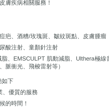
皮膚疾病相關服務！
痘疤、酒糟/玫瑰斑、皺紋斑點、皮膚腫瘤
尿酸注射、童顏針注射
酷塑冷凍減脂、EMSCULPT 肌動減脂、Ulth
、脈衝光、飛梭雷射等）
更動如下
專業、優質的服務
候的時間！