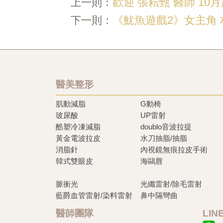
歡迎 張耘甄 醫師 10
上一則：
《魷魚遊戲2》女主角 朴圭
下一則：
醫美整形
肌動減脂
G動椅
玻尿酸
UP雷射
酷塑冷凍減脂
doublo音波拉提
黃金電波拉皮
水刀抽脂/抽脂
消脂針
內視鏡無痕拉皮手術
韓式雙眼皮
海鷗唇
脈衝光
光纖雷射/除毛雷射
藍爵血管雷射/染料雷射
鼻中隔彎曲
醫師團隊
LI