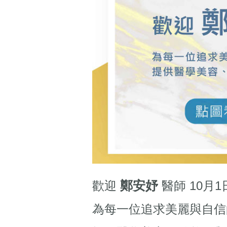
鄭安妤
歡迎
醫師 10月1
為每一位追求美麗與自信