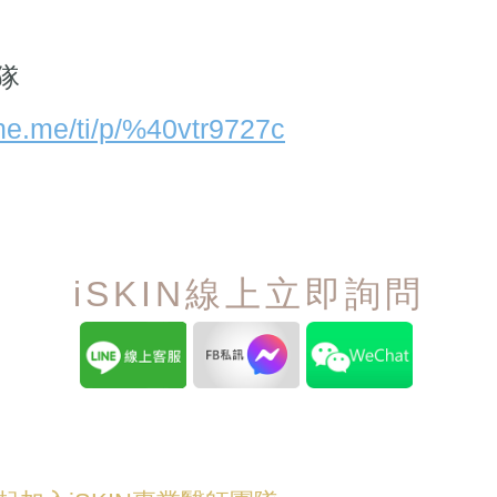
隊
line.me/ti/p/%40vtr9727c
iSKIN線上立即詢問