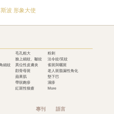
E菲斯波 形象大使
毛孔粗大
粉刺
臉上細紋、皺紋
法令紋/笑紋
眼角細紋
異位性皮膚炎
雀斑與曬斑
顴骨母斑
老人斑脂漏性角化
蘋果肌
墊下巴
帶狀皰疹
濕疹
紅斑性狼瘡
More
專刊 語言