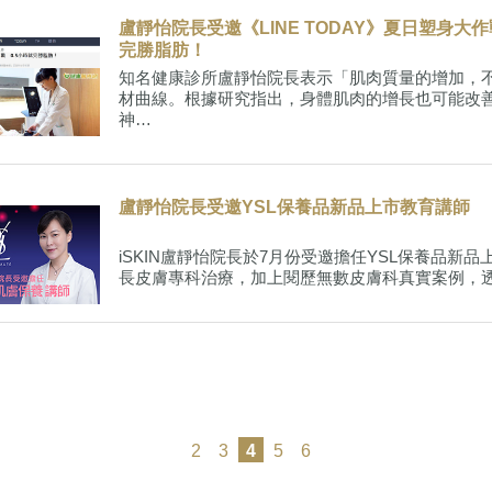
盧靜怡院長受邀《LINE TODAY》夏日塑身大作
完勝脂肪！
知名健康診所盧靜怡院長表示「肌肉質量的增加，
材曲線。根據研究指出，身體肌肉的增長也可能改
神…
盧靜怡院長受邀YSL保養品新品上市教育講師
iSKIN盧靜怡院長於7月份受邀擔任YSL保養品新
長皮膚專科治療，加上閱歷無數皮膚科真實案例，
2
3
4
5
6