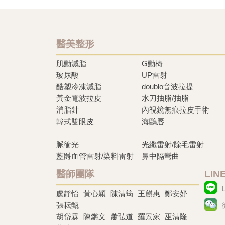
醫美整形
肌動減脂
G動椅
玻尿酸
UP雷射
酷塑冷凍減脂
doublo音波拉提
黃金電波拉皮
水刀抽脂/抽脂
消脂針
內視鏡無痕拉皮手術
韓式雙眼皮
海鷗唇
脈衝光
光纖雷射/除毛雷射
藍爵血管雷射/染料雷射
鼻中隔彎曲
醫師團隊
LI
盧靜怡
黃心穎
陳清筠
王麒惠
鄭安妤
張耘甄
胡岱霖
陳鏘文
蕭弘道
羅景家
巫清隆