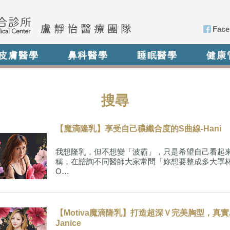
Face
皮膚醫學
鼻科醫學
睡眠醫學
健康
搜尋
【魔滴隆乳】享受自己穠纖合度的S曲線-Hani
我想隆乳，但不想變「波霸」，只是希望自己看起
稱，在諮詢不同醫師大家常問「妳想要整成多大罩
O…
【Motiva魔滴隆乳】打造超深Ｖ完美胸型，真實
Janice