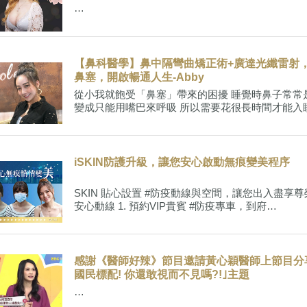
…
【鼻科醫學】鼻中隔彎曲矯正術+廣達光纖雷射
鼻塞，開啟暢通人生-Abby
從小我就飽受「鼻塞」帶來的困擾 睡覺時鼻子常常
變成只能用嘴巴來呼吸 所以需要花很長時間才能入睡
iSKIN防護升級，讓您安心啟動無痕變美程序
SKIN 貼心設置 #防疫動線與空間，讓您出入盡享尊
安心動線 1. 預約VIP貴賓 #防疫專車，到府…
感謝《醫師好辣》節目邀請黃心穎醫師上節目分
國民標配! 你還敢視而不見嗎?!｣主題
…