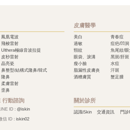
皮膚醫學
鳳凰電波
美白
青春痘
飛梭雷射
過敏
痘疤/凹洞
Ulthera極線音波拉提
頸紋
魚尾紋/
皮秒雷射
眼袋、淚溝
黑斑/肝斑
晶亮瓷
瘦小臉
水痘
鼻整型/結構式隆鼻/韓式
脂漏性皮膚炎
汗斑
隆鼻
酒糟膚質
蟹足腫
柔膚雷射
歪鼻
NE 行動諮詢
關於診所
LINE ID :
@iskin
認識iSkin
交通資訊
門診
微信 ID :
iskin02