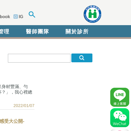
book
IG
管理
醫師團隊
關於診所
來身材豐滿、勻
杯？」，我心裡總
2022/01/07
感受大公開-