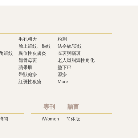
毛孔粗大
粉刺
臉上細紋、皺紋
法令紋/笑紋
眼角細紋
異位性皮膚炎
雀斑與曬斑
顴骨母斑
老人斑脂漏性角化
蘋果肌
墊下巴
帶狀皰疹
濕疹
紅斑性狼瘡
More
專刊 語言
時間
iWomen
简体版