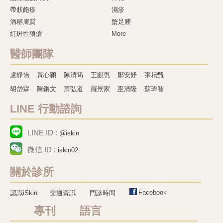
帶狀皰疹
濕疹
酒糟膚質
蟹足腫
紅斑性狼瘡
More
醫師團隊
盧靜怡
黃心穎
陳清筠
王麒惠
鄭安妤
張耘甄
胡岱霖
陳鏘文
蕭弘道
羅景家
巫清隆
蘇瑋智
LINE 行動諮詢
LINE ID :
@iskin
微信 ID :
iskin02
關於診所
Facebook
認識iSkin
交通資訊
門診時間
專刊 語言