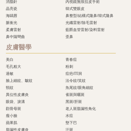
消脂針
內視鏡無痕拉皮手術
晶亮瓷
韓式雙眼皮
海鷗唇
鼻整型/結構式隆鼻/韓式隆鼻
脈衝光
光纖雷射/除毛雷射
柔膚雷射
藍爵血管雷射/染料雷射
鼻中隔彎曲
歪鼻
皮膚醫學
美白
青春痘
毛孔粗大
粉刺
過敏
痘疤/凹洞
臉上細紋、皺紋
法令紋/笑紋
頸紋
魚尾紋/眼角細紋
異位性皮膚炎
雀斑與曬斑
眼袋、淚溝
黑斑/肝斑
顴骨母斑
老人斑脂漏性角化
瘦小臉
水痘
蘋果肌
墊下巴
脂漏性皮膚炎
汗斑