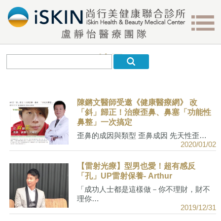
搜尋
陳鏘文醫師受邀《健康醫療網》 改
「斜」歸正！治療歪鼻、鼻塞「功能性
鼻整」一次搞定
歪鼻的成因與類型 歪鼻成因 先天性歪…
2020/01/02
【雷射光療】型男也愛！超有感反
「孔」UP雷射保養- Arthur
「成功人士都是這樣做－你不理財，財不
理你…
2019/12/31