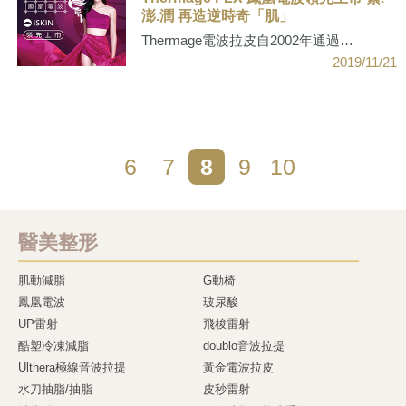
澎.潤 再造逆時奇「肌」
Thermage電波拉皮自2002年通過…
2019/11/21
6
7
8
9
10
醫美整形
肌動減脂
G動椅
鳳凰電波
玻尿酸
UP雷射
飛梭雷射
酷塑冷凍減脂
doublo音波拉提
Ulthera極線音波拉提
黃金電波拉皮
水刀抽脂/抽脂
皮秒雷射