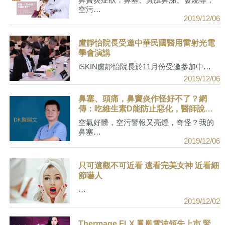
空污…
2019/12/06
盧靜怡院長受邀中華民國醫用雷射光電
學會演講
iSKIN盧靜怡院長於11月份受邀參加中…
2019/12/06
鼻塞、頭痛，鼻竇炎作怪好不了？網
傳：吃維生素D能防止惡化，醫師說…
空氣好髒，空污警報又亮燈，奇怪？我的
鼻塞…
2019/12/06
只可遠觀不可近看 遠看完美女神 近看細
節嚇人
…
2019/12/02
Thermage FLX 鳳凰電波領先上市 緊.