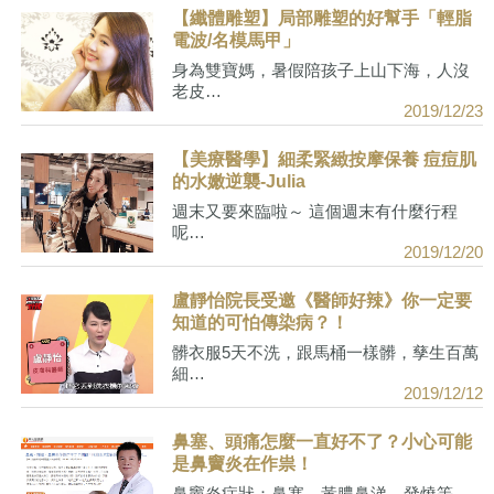
【纖體雕塑】局部雕塑的好幫手「輕脂
電波/名模馬甲」
身為雙寶媽，暑假陪孩子上山下海，人沒
老皮…
2019/12/23
【美療醫學】細柔緊緻按摩保養 痘痘肌
的水嫩逆襲-Julia
週末又要來臨啦～ 這個週末有什麼行程
呢…
2019/12/20
盧靜怡院長受邀《醫師好辣》你一定要
知道的可怕傳染病？！
髒衣服5天不洗，跟馬桶一樣髒，孳生百萬
細…
2019/12/12
鼻塞、頭痛怎麼一直好不了？小心可能
是鼻竇炎在作祟！
鼻竇炎症狀：鼻塞、黃膿鼻涕、發燒等，