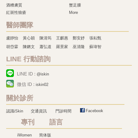
酒糟膚質
蟹足腫
紅斑性狼瘡
More
醫師團隊
盧靜怡
黃心穎
陳清筠
王麒惠
鄭安妤
張耘甄
胡岱霖
陳鏘文
蕭弘道
羅景家
巫清隆
蘇瑋智
LINE 行動諮詢
LINE ID :
@iskin
微信 ID :
iskin02
關於診所
Facebook
認識iSkin
交通資訊
門診時間
專刊 語言
iWomen
简体版