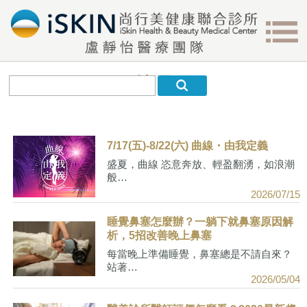
搜尋
7/17(五)-8/22(六) 曲線・由我定義
盛夏，曲線 恣意奔放、輕盈翻湧，如浪潮
般…
2026/07/15
睡覺鼻塞怎麼辦？一躺下就鼻塞原因解
析，5招改善晚上鼻塞
每當晚上準備睡覺，鼻塞總是不請自來？
站著…
2026/05/04