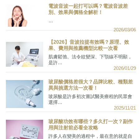
電波音波一起打可以嗎？電波音波差
別、效果與價格全解析！
…
2026/03/06
【2026】音波拉提有效嗎？原理、效
果、費用與推薦機型比較一次看
肌膚鬆弛、法令紋變深、下顎線不明顯，
是許…
2026/01/29
玻尿酸價格差很大？品牌比較、種類差
異與挑選方法一次看！
玻尿酸是許多初次嘗試醫美療程的民眾會
選擇…
2025/11/21
玻尿酸功效有哪些？多久打一次？副作
用與注射前必看全攻略
許多人在變美的過程中，最在意的就是自