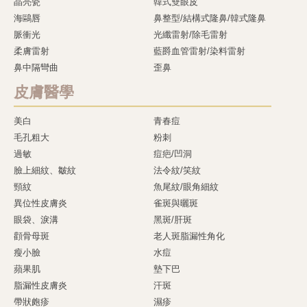
晶亮瓷
韓式雙眼皮
海鷗唇
鼻整型/結構式隆鼻/韓式隆鼻
脈衝光
光纖雷射/除毛雷射
柔膚雷射
藍爵血管雷射/染料雷射
鼻中隔彎曲
歪鼻
皮膚醫學
美白
青春痘
毛孔粗大
粉刺
過敏
痘疤/凹洞
臉上細紋、皺紋
法令紋/笑紋
頸紋
魚尾紋/眼角細紋
異位性皮膚炎
雀斑與曬斑
眼袋、淚溝
黑斑/肝斑
顴骨母斑
老人斑脂漏性角化
瘦小臉
水痘
蘋果肌
墊下巴
脂漏性皮膚炎
汗斑
帶狀皰疹
濕疹