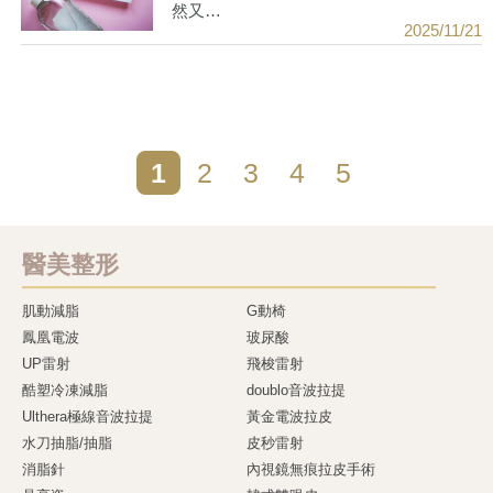
然又…
2025/11/21
1
2
3
4
5
醫美整形
肌動減脂
G動椅
鳳凰電波
玻尿酸
UP雷射
飛梭雷射
酷塑冷凍減脂
doublo音波拉提
Ulthera極線音波拉提
黃金電波拉皮
水刀抽脂/抽脂
皮秒雷射
消脂針
內視鏡無痕拉皮手術