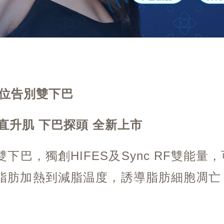
到位告別雙下巴
春直升肌 下巴探頭 全新上市
下巴，獨創HIFES及Sync RF雙能
脂肪加熱到減脂温度，誘導脂肪細胞凋亡