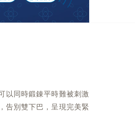
量，可以同時鍛錬平時難被刺激
，告別雙下巴，呈現完美緊