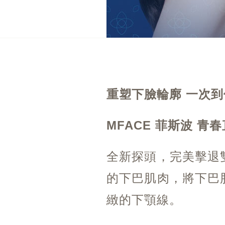
重塑下臉輪廓 一次
MFACE 菲斯波 青
全新探頭，完美擊退雙
的下巴肌肉，將下巴
緻的下顎線。