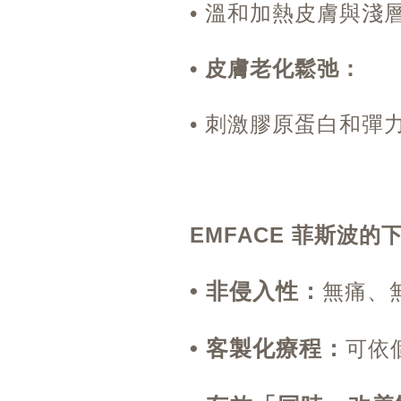
• 溫和加熱皮膚與淺
• 皮膚老化鬆弛：
• 刺激膠原蛋白和
EMFACE 菲斯波
• 非侵入性：
無痛、
• 客製化療程：
可依