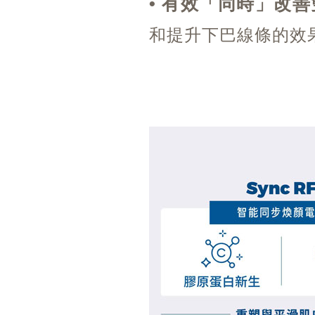
• 有效「同時」改
和提升下巴線條的效