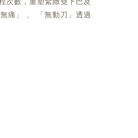
程次數，重塑緊緻雙下巴及
無痛」 、 「無動刀」透過