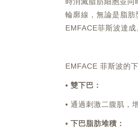
時消滅脂肪細胞並同
輪廓線，無論是脂肪
EMFACE菲斯波達成
EMFACE 菲斯波
• 雙下巴：
• 通過刺激二腹肌
• 下巴脂肪堆積：