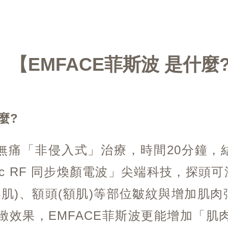
EMFACE菲斯波 是什麼
麼?
波是無痛「非侵入式」治療，時間20分鐘
Sync RF 同步煥顏電波」尖端科技，探
小肌)、額頭(額肌)等部位皺紋與增加肌
緻效果，EMFACE菲斯波更能增加「肌