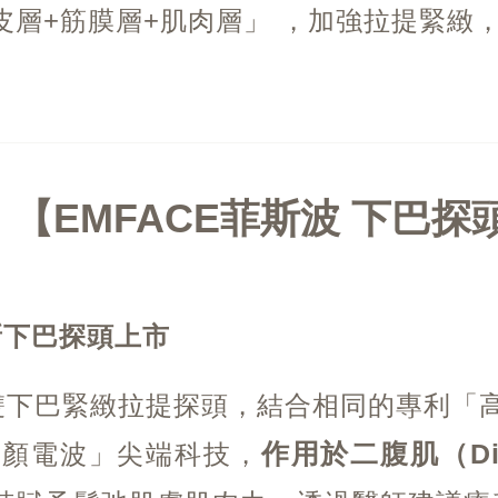
皮層+筋膜層+肌肉層」 ，加強拉提緊緻
EMFACE菲斯波 下巴探
全新下巴探頭上市
雙下巴緊緻拉提探頭，結合相同的專利「高強
作用於二腹肌（Diga
步煥顏電波」尖端科技，