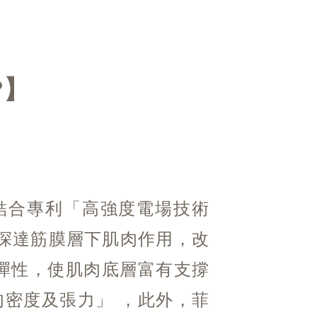
?
，結合專利「高強度電場技術
頭可深達筋膜層下肌肉作用，改
肉彈性，使肌肉底層富有支撐
肉密度及張力」 ，此外，菲