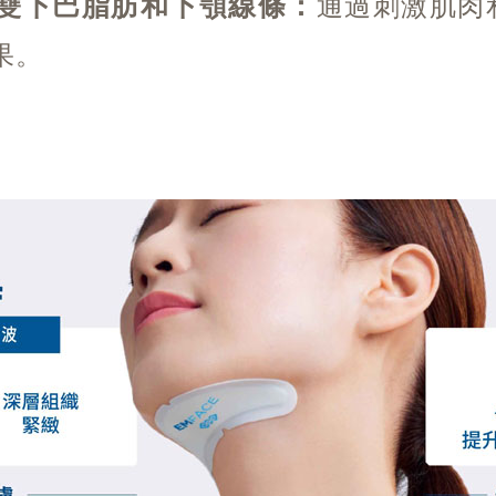
善雙下巴脂肪和下顎線條：
通過刺激肌肉
果。