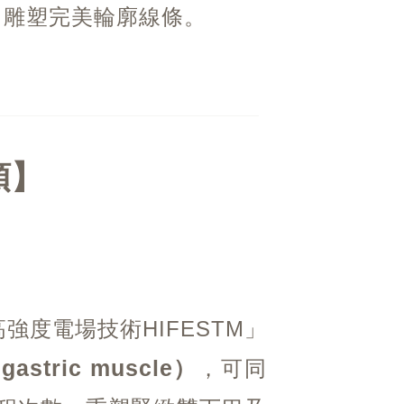
，雕塑完美輪廓線條。
頭
度電場技術HIFESTM」
stric muscle）
，可同