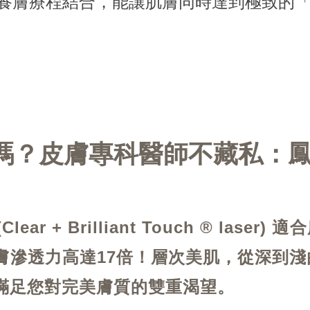
養膚療程結合，能讓肌膚同時達到極致的
嗎？皮膚專科醫師不藏私：
ear + Brilliant Touch ® laser)
適合
膚滲透力高達17倍！
層次美肌，從深到淺
滿足您對完美膚質的雙重渴望。