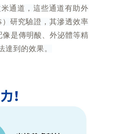
0個微米通道，這些通道有助外
S）研究驗證，其滲透效率
、
配像是傳明酸
外泌體等精
法達到的效果。