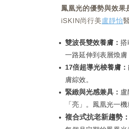
鳳凰光的優勢與效果
iSKIN尚行美
盧靜怡
雙波長雙效養膚：
搭
一路延伸到表層煥膚
17倍超導光梭養膚：
膚綜效。
緊緻與光感兼具：
盧
「亮」。鳳凰光一機
複合式抗老新趨勢