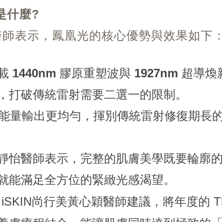
是什麼?
醫師表示，鳳凰光的核心優勢與效果如下
載
1440nm
膠原重塑波與
1927nm
超導煥
，打破傳統雷射需要二選一的限制。
能量輸出更均勻，揮別傳統雷射修復期長的煩
靜怡醫師表示，完整的肌膚美學既要輪廓
就能滿足全方位的緊緻光感渴望。
：
iSKIN尚行美
黃心穎醫師建議，將年度的
T