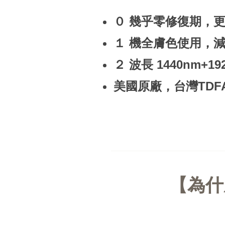
０ 幾乎零修復期，
１ 機全膚色使用，
２ 波長 1440nm+1
美國原廠
，
台灣TDF
為什