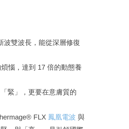
：
新波雙波長，能從深層修復
惱，達到 17 倍的動態養
的「緊」，更要在意膚質的
hermage® FLX
鳳凰電波
與