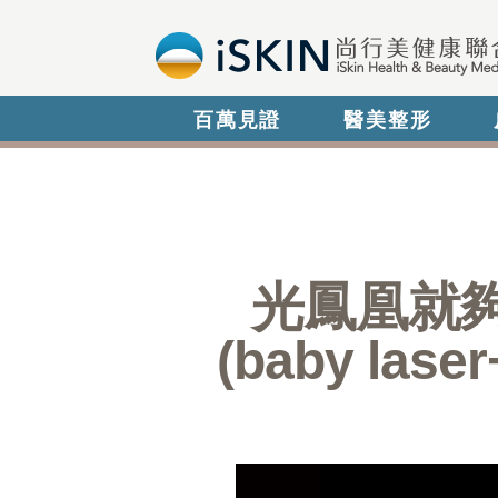
百萬見證
醫美整形
光鳳凰就夠！鳳
(baby l