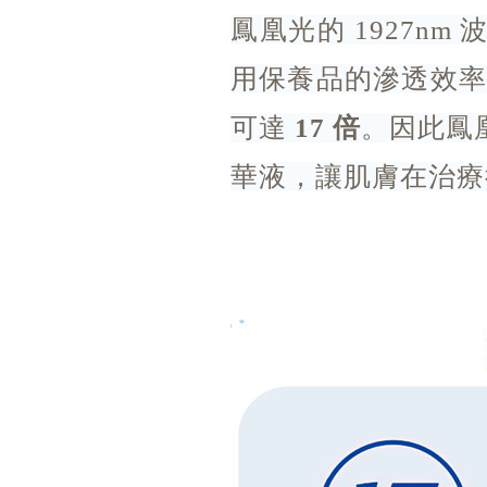
鳳凰光的 1927n
用保養品的滲透效率
可達 
17 倍
。因此鳳
華液，讓肌膚在治療