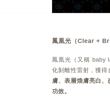
鳳凰光
（Clear + B
鳳凰光（又稱 baby 
化剝離性雷射，獲得
膚、表層煥膚亮白、
功效。