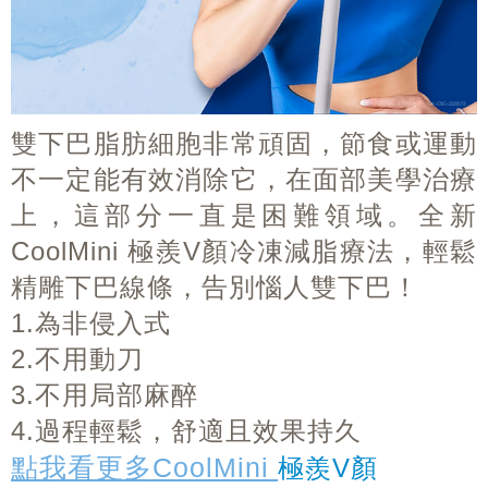
雙下巴脂肪細胞非常頑固，節食或運動
不一定能有效消除它，在面部美學治療
上，這部分一直是困難領域。全新
CoolMini 極羨V顏冷凍減脂療法，輕鬆
精雕下巴線條，告別惱人雙下巴！
1.為非侵入式
2.不用動刀
3.不用局部麻醉
4.過程輕鬆，舒適且效果持久
點我看更多CoolMini
極羨V顏