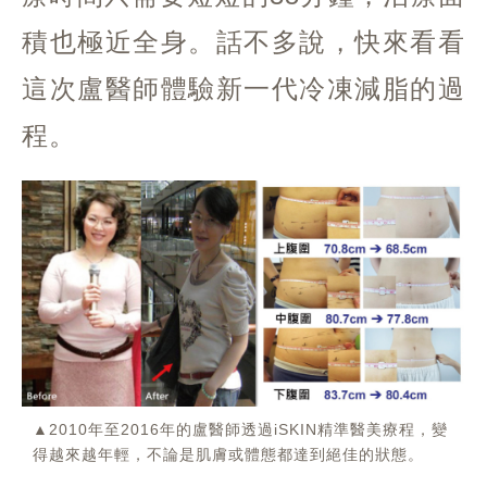
積也極近全身。話不多說，快來看看
這次盧醫師體驗新一代冷凍減脂的過
程。
▲2010年至2016年的盧醫師透過iSKIN精準醫美療程，變
得越來越年輕，不論是肌膚或體態都達到絕佳的狀態。