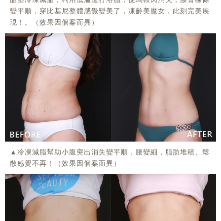
變平順，穿比基尼整體感覺變美了，凍齡美魔女，此刻完美展
現！。（效果因個案而異）
▲冷凍減脂幫助小腹突出消失變平順，腰變細，脂肪堆積、鬆
散感覺不再！（效果因個案而異）