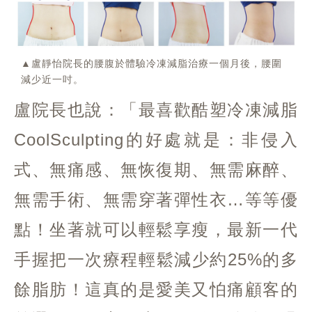
▲盧靜怡院長的腰腹於體驗冷凍減脂治療一個月後，腰圍
減少近一吋。
盧院長也說：「最喜歡酷塑冷凍減脂
CoolSculpting的好處就是：非侵入
式、無痛感、無恢復期、無需麻醉、
無需手術、無需穿著彈性衣…等等優
點！坐著就可以輕鬆享瘦，最新一代
手握把一次療程輕鬆減少約25%的多
餘脂肪！這真的是愛美又怕痛顧客的