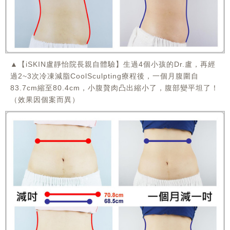
▲【iSKIN盧靜怡院長親自體驗】生過4個小孩的Dr.盧，再經
過2~3次冷凍減脂CoolSculpting療程後，一個月腹圍自
83.7cm縮至80.4cm，小腹贅肉凸出縮小了，腹部變平坦了！
（效果因個案而異）