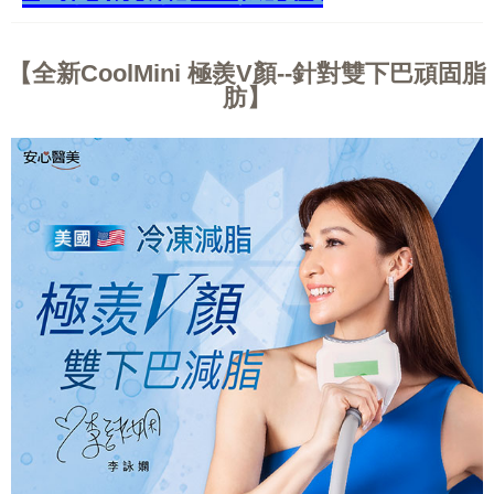
全新CoolMini 極羨V顏--針對雙下巴頑固脂
肪