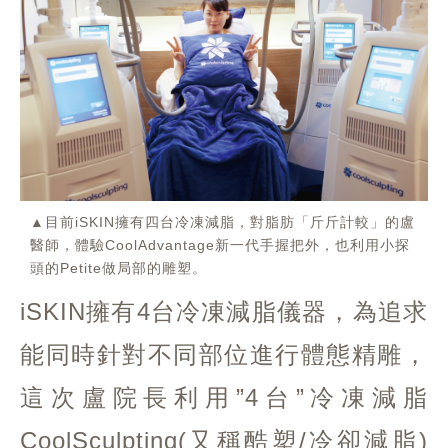
▲目前iSKIN擁有四台冷凍減脂，對脂肪「斤斤計較」的盧
醫師，體驗CoolAdvantage新一代手握把外，也利用小探
頭的Petite做局部的雕塑。
iSKIN擁有4台冷凍減脂儀器，為追求
能同時針對不同部位進行體態精雕，
這次盧院長利用”4台”冷凍減脂
CoolSculpting(又稱酷塑/冷卻減脂)