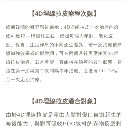
4D埋線拉皮療程次數
依據韓國的研究報告顯示，
埋線拉皮一次治療的療
4D
效可達
～
個月左右，依照每個人年齡、老化速
12
18
度、保養、生活作息的不同產生差異。若一次治療後希
望加強效果或細部微調，可在兩個月後再度接受
埋
4D
線拉皮治療。若是希望一直維持在治療的最佳狀態，建
議在第一次與第二次間隔半年治療、之後每
～
個
10
12
月一次定期治療。
4D埋線拉皮適合對象
由於
埋線拉皮是藉由人體對傷口自癒新生的
4D
修復能力，與對可吸收
線材的異物反應刺
PDO