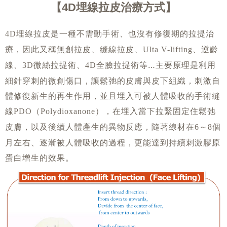
4D埋線拉皮治療方式
埋線拉皮是一種不需動手術、也沒有修復期的拉提治
4D
療，因此又稱無創拉皮、縫線拉皮、
、逆齡
Ulta V-lifting
線、
微絲拉提術、
全臉拉提術等…主要原理是利用
3D
4D
細針穿刺的微創傷口，讓鬆弛的皮膚與皮下組織，刺激自
體修復新生的再生作用，並且埋入可被人體吸收的手術縫
線
（
），在埋入當下拉緊固定住鬆弛
PDO
Polydioxanone
皮膚，以及後續人體產生的異物反應，隨著線材在
～
個
6
8
月左右、逐漸被人體吸收的過程，更能達到持續刺激膠原
蛋白增生的效果。