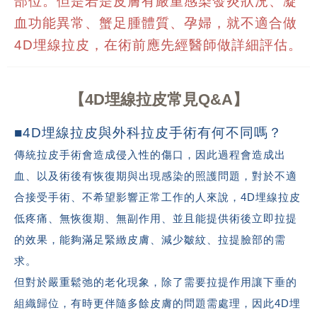
部位。但是若是皮膚有嚴重感染發炎狀況、凝
血功能異常、蟹足腫體質、孕婦，就不適合做
埋線拉皮，在術前
應先經
醫師做詳細評估。
4D
4D埋線拉皮常見Q&A
■
埋線拉皮與外科拉皮手術有何不同嗎？
4D
傳統拉皮手術會造成侵入性的傷口，因此過程會造成出
血、以及術後有恢復期與出現感染的照護問題，對於不適
合接受手術、不希望影響正常工作的人來說，
4D
埋線拉皮
低疼痛、無恢復期、無副作用、並且能提供術後立即拉提
的效果，能夠滿足緊緻皮膚、減少皺紋、拉提臉部的需
求。
但對於嚴重鬆弛的老化現象，除了需要拉提作用讓下垂的
組織歸位，有時更伴隨多餘皮膚的問題需處理，因此
4D
埋