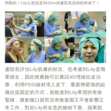
明顯的！
Lily
心想該是到
iSkin
找盧院長諮詢的時候了！
盧院長評估
肌膚的狀況、也考慮到
是職
Lily
Lily
業婦女，因此推薦她可以嘗試
埋線拉皮治
4D
療，利用
線材埋入皮下、重新將鬆弛的組
PDO
織拉提固定的方式，就能達到
希望的有效
Lily
緊緻，微創傷口因而沒有恢復期又不會影響正
常工作，對於
所在意的臉頰下垂、蘋果肌
Lily