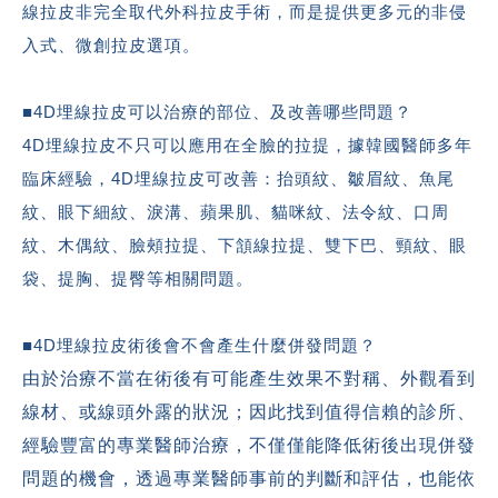
線拉皮非完全取代外科拉皮手術，而是提供更多元的非侵
入式、微創拉皮選項。
■
4D
埋線拉皮可以治療的部位、及改善哪些問題？
4D
埋線拉皮不只可以應用在全臉的拉提，據韓國醫師多年
臨床經驗，
4D
埋線拉皮可改善：抬頭紋、皺眉紋、魚尾
紋、眼下細紋、淚溝、蘋果肌、貓咪紋、法令紋、口周
紋、木偶紋、臉頰拉提、下頷線拉提、雙下巴、頸紋、眼
袋、提胸、提臀等相關問題。
■
4D
埋線拉皮術後會不會產生什麼併發問題？
由於治療不當在術後有可能產生效果不對稱、外觀看到
線材、或線頭外露的狀況；因此找到值得信賴的診所、
經驗豐富的專業醫師治療，不僅僅能降低術後出現併發
問題的機會，透過專業醫師事前的判斷和評估，也能依