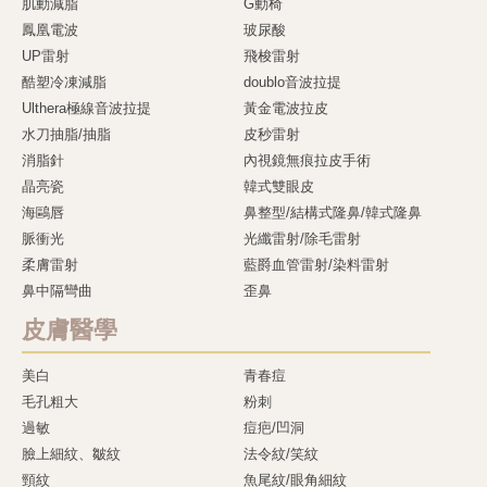
肌動減脂
G動椅
鳳凰電波
玻尿酸
UP雷射
飛梭雷射
酷塑冷凍減脂
doublo音波拉提
Ulthera極線音波拉提
黃金電波拉皮
水刀抽脂/抽脂
皮秒雷射
消脂針
內視鏡無痕拉皮手術
晶亮瓷
韓式雙眼皮
海鷗唇
鼻整型/結構式隆鼻/韓式隆鼻
脈衝光
光纖雷射/除毛雷射
柔膚雷射
藍爵血管雷射/染料雷射
鼻中隔彎曲
歪鼻
皮膚醫學
美白
青春痘
毛孔粗大
粉刺
過敏
痘疤/凹洞
臉上細紋、皺紋
法令紋/笑紋
頸紋
魚尾紋/眼角細紋