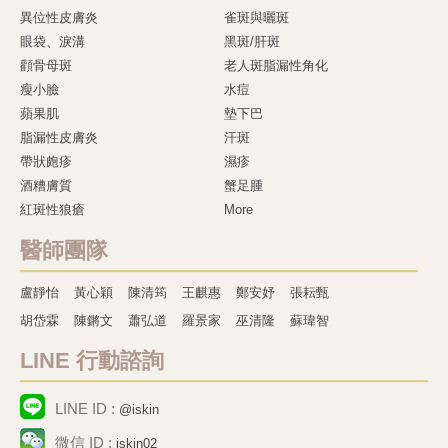
異位性皮膚炎
雀斑與曬斑
眼袋、淚溝
黑斑/肝斑
顴骨母斑
老人斑脂漏性角化
瘦小臉
水痘
蘋果肌
墊下巴
脂漏性皮膚炎
汗斑
帶狀皰疹
濕疹
酒糟膚質
蟹足腫
紅斑性狼瘡
More
醫師團隊
盧靜怡
黃心穎
陳清筠
王麒惠
鄭安妤
張耘甄
胡岱霖
陳鏘文
蕭弘道
羅景家
巫清隆
蘇瑋智
LINE 行動諮詢
LINE ID :
@iskin
微信 ID :
iskin02