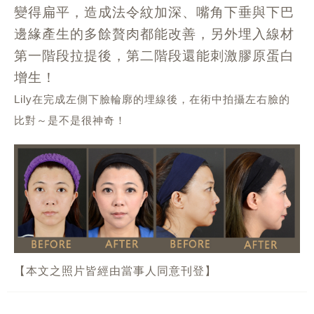
變得扁平，造成法令紋加深、嘴角下垂與下巴
邊緣產生的多餘贅肉都能改善，另外埋入線材
第一階段拉提後，第二階段還能刺激膠原蛋白
增生！
Lily
在完成左側下臉輪廓的埋線後，在術中拍攝左右臉的
比對～是不是很神奇！
【本文之照片皆經由當事人同意刊登】