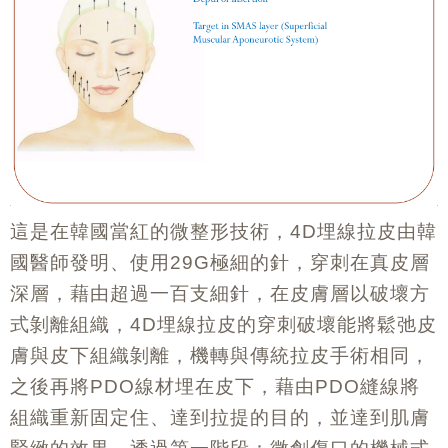
這是在韓國當紅的微整形技術，
埋線拉皮由
韓
4D
國
醫師發明、使用
極細的針，穿刺在真皮層
29G
深層，藉由超過一百支細針，在皮膚層以破壞方
式剝離組織，
埋線拉皮的穿刺破壞能將鬆弛皮
4D
膚與皮下組織剝離，機轉與傳統拉皮手術相同，
之後再將
線材埋在皮下，藉由
縫線將
PDO
PDO
組織重新固定住、達到拉提的目的，並達到肌膚
緊緻的效果。透過第一階段：微創傷口的機械式