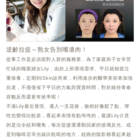
逆齡拉提～熟女告別嘴邊肉！
從事工作是必須面對人群的服務業、為了家庭與子女辛苦
忙碌的職業婦女
Lily
，由於上班環境需求、平日就相當注
重保養，定期到
iSkin
診所來，利用進步的醫學美容來加強
抗老，不僅僅省下平日的力氣與寶貴時間，對於維持青春
容貌反而還更有效率呢！
不過
Lily
最近發現、邁入一支花後，臉頰好像鬆了點、彈
性也變得比較差，看起來表情有點垮垮的，最讓
Lily
介意
的是法令紋和嘴角，每次從捷運通勤回家的玻璃反光、或
是到咖啡店等光線比較暗的地方，紋路的陰影都看起來超