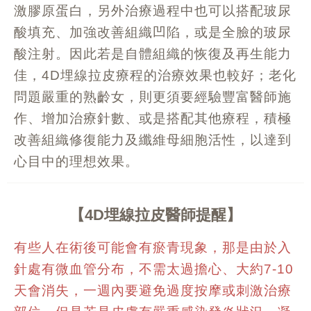
激膠原蛋白，另外治療過程中也可以搭配玻尿
酸填充、加強改善組織凹陷，或是全臉的玻尿
酸注射。因此若是自體組織的恢復及再生能力
佳，
埋線拉皮療程的治療效果也較好；老化
4D
問題嚴重的熟齡女，則更須要經驗
豐富
醫師施
作、增加治療針數、或是搭配其他療程，積極
改善組織修復能力及纖維母細胞活性，以達到
心目中的理想效果。
4D埋線拉皮醫師提醒
有些人在術後可能會有瘀青現象，那是由於入
針處有微血管分布，不需太過擔心、大約
7-10
天會消失，一週內要避免過度按摩或刺激治療