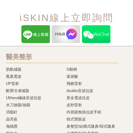
iSKIN線上立即詢問
醫美整形
肌動減脂
G動椅
鳳凰電波
玻尿酸
UP雷射
飛梭雷射
酷塑冷凍減脂
doublo音波拉提
Ulthera極線音波拉提
黃金電波拉皮
水刀抽脂/抽脂
皮秒雷射
消脂針
內視鏡無痕拉皮手術
晶亮瓷
韓式雙眼皮
海鷗唇
鼻整型/結構式隆鼻/韓式隆鼻