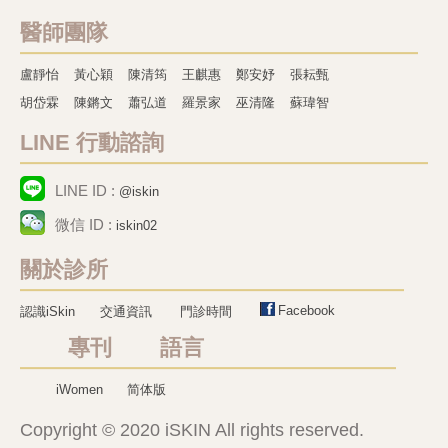
醫師團隊
盧靜怡
黃心穎
陳清筠
王麒惠
鄭安妤
張耘甄
胡岱霖
陳鏘文
蕭弘道
羅景家
巫清隆
蘇瑋智
LINE 行動諮詢
LINE ID :
@iskin
微信 ID :
iskin02
關於診所
Facebook
認識iSkin
交通資訊
門診時間
專刊 語言
iWomen
简体版
Copyright © 2020 iSKIN All rights reserved.