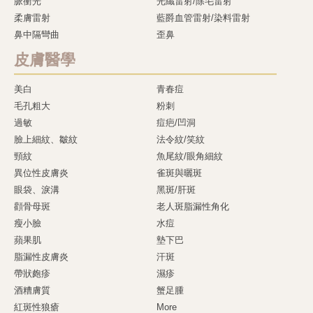
脈衝光
光纖雷射/除毛雷射
柔膚雷射
藍爵血管雷射/染料雷射
鼻中隔彎曲
歪鼻
皮膚醫學
美白
青春痘
毛孔粗大
粉刺
過敏
痘疤/凹洞
臉上細紋、皺紋
法令紋/笑紋
頸紋
魚尾紋/眼角細紋
異位性皮膚炎
雀斑與曬斑
眼袋、淚溝
黑斑/肝斑
顴骨母斑
老人斑脂漏性角化
瘦小臉
水痘
蘋果肌
墊下巴
脂漏性皮膚炎
汗斑
帶狀皰疹
濕疹
酒糟膚質
蟹足腫
紅斑性狼瘡
More