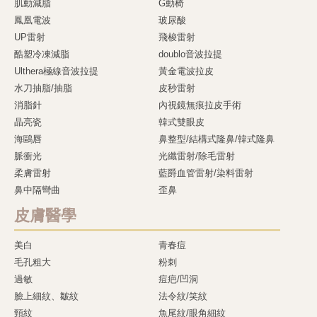
肌動減脂
G動椅
鳳凰電波
玻尿酸
UP雷射
飛梭雷射
酷塑冷凍減脂
doublo音波拉提
Ulthera極線音波拉提
黃金電波拉皮
水刀抽脂/抽脂
皮秒雷射
消脂針
內視鏡無痕拉皮手術
晶亮瓷
韓式雙眼皮
海鷗唇
鼻整型/結構式隆鼻/韓式隆鼻
脈衝光
光纖雷射/除毛雷射
柔膚雷射
藍爵血管雷射/染料雷射
鼻中隔彎曲
歪鼻
皮膚醫學
美白
青春痘
毛孔粗大
粉刺
過敏
痘疤/凹洞
臉上細紋、皺紋
法令紋/笑紋
頸紋
魚尾紋/眼角細紋