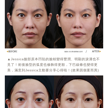
▲Jessica臉部原本凹陷的臉頰變得豐潤、明顯的淚溝也不
見了！術後臉型的弧度也修飾得更順，下巴線條也變得更
美，滿意到Jessica主動要分享心得啦！(效果因個案而異)