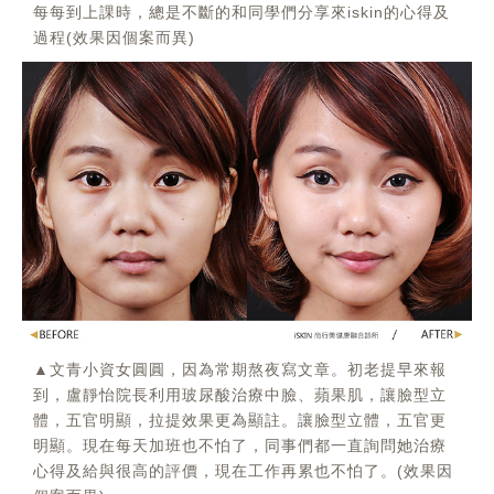
每每到上課時，總是不斷的和同學們分享來iskin的心得及
過程(效果因個案而異)
▲文青小資女圓圓，因為常期熬夜寫文章。初老提早來報
到，盧靜怡院長利用玻尿酸治療中臉、蘋果肌，讓臉型立
體，五官明顯，拉提效果更為顯註。讓臉型立體，五官更
明顯。現在每天加班也不怕了，同事們都一直詢問她治療
心得及給與很高的評價，現在工作再累也不怕了。(效果因