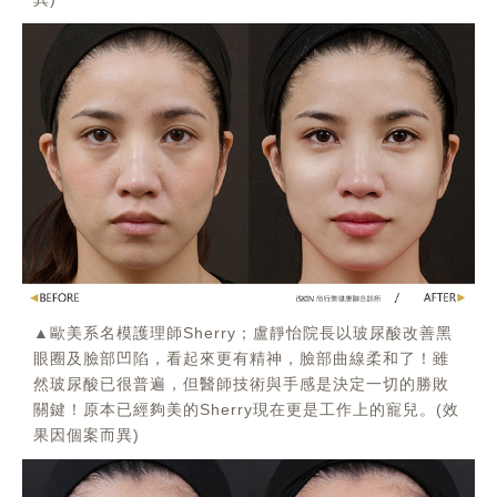
▲歐美系名模護理師Sherry；盧靜怡院長以玻尿酸改善黑
眼圈及臉部凹陷，看起來更有精神，臉部曲線柔和了！雖
然玻尿酸已很普遍，但醫師技術與手感是決定一切的勝敗
關鍵！原本已經夠美的Sherry現在更是工作上的寵兒。(效
果因個案而異)