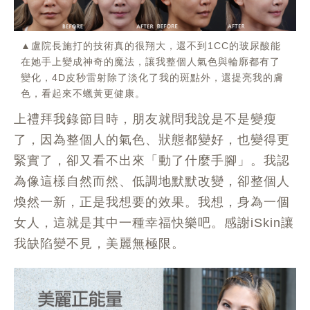
▲盧院長施打的技術真的很翔大，還不到1CC的玻尿酸能
在她手上變成神奇的魔法，讓我整個人氣色與輪廓都有了
變化，4D皮秒雷射除了淡化了我的斑點外，還提亮我的膚
色，看起來不蠟黃更健康。
上禮拜我錄節目時，朋友就問我說是不是變瘦
了，因為整個人的氣色、狀態都變好，也變得更
緊實了，卻又看不出來「動了什麼手腳」。我認
為像這樣自然而然、低調地默默改變，卻整個人
煥然一新，正是我想要的效果。我想，身為一個
女人，這就是其中一種幸福快樂吧。感謝iSkin讓
我缺陷變不見，美麗無極限。