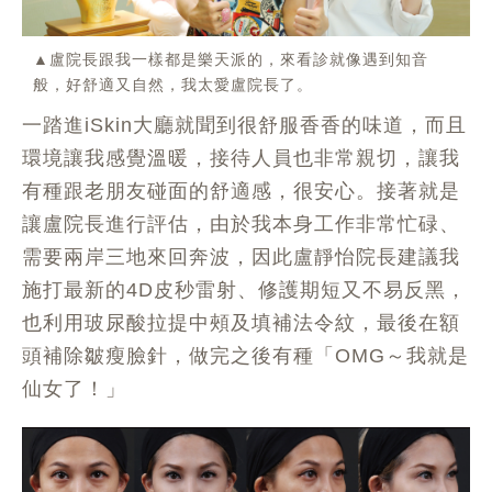
▲盧院長跟我一樣都是樂天派的，來看診就像遇到知音
般，好舒適又自然，我太愛盧院長了。
一踏進iSkin大廳就聞到很舒服香香的味道，而且
環境讓我感覺溫暖，接待人員也非常親切，讓我
有種跟老朋友碰面的舒適感，很安心。接著就是
讓盧院長進行評估，由於我本身工作非常忙碌、
需要兩岸三地來回奔波，因此盧靜怡院長建議我
施打最新的4D皮秒雷射、修護期短又不易反黑，
也利用玻尿酸拉提中頰及填補法令紋，最後在額
頭補除皺瘦臉針，做完之後有種「OMG～我就是
仙女了！」