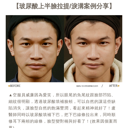
玻尿酸上半臉拉提/淚溝案例分享
▲空服員威廉因為愛笑，所以眼尾的魚尾紋跟臉部凹陷、
細紋很明顯，透過玻尿酸填補臉頰，可以自然的讓這些缺
陷消失，讓臉型自然的飽滿豐潤，看起來精神就好了！盧
醫師同時以玻尿酸填補下巴，把下巴線條拉出來，同時順
修耳下兩頰的線條，臉型變對稱與好看了！(效果因個案而
異)