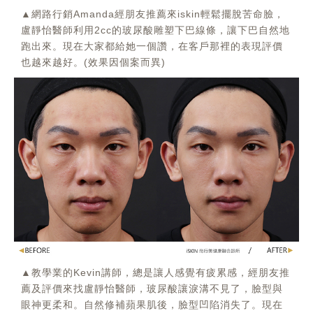
▲網路行銷Amanda經朋友推薦來iskin輕鬆擺脫苦命臉，
盧靜怡醫師利用2cc的玻尿酸雕塑下巴線條，讓下巴自然地
跑出來。現在大家都給她一個讚，在客戶那裡的表現評價
也越來越好。(效果因個案而異)
▲教學業的Kevin講師，總是讓人感覺有疲累感，經朋友推
薦及評價來找盧靜怡醫師，玻尿酸讓淚溝不見了，臉型與
眼神更柔和。自然修補蘋果肌後，臉型凹陷消失了。現在