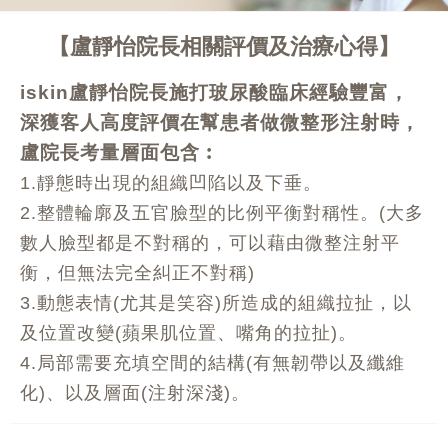
盧靜怡院長相關評價及治療心得
iskin盧靜怡院長施打玻尿酸臨床經驗豐富，
深獲客人高度評價在幫患者做微整形注射時，
盧院長考量層面包含︰
1.靜態時出現的組織凹陷以及下垂。
2.整體輪廓及五官臉型的比例平衡對稱性。(大多
數人臉型都是不對稱的，可以藉由微整注射平
衡，但無法完全糾正不對稱)
3.動態表情(尤其是笑容)所造成的組織拉扯，以
及位置改變(蘋果肌位置、嘴角的拉扯)。
4.局部需要充填空間的結構(有無韌帶以及纖維
化)、以及層面(注射深淺)。