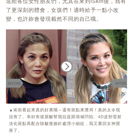
送給各位女性朋友們，尤其在來到iSkin後，我有
了更深刻的體會，女孩們！適時給予一點小改
變，也許妳會發現截然不同的自己哦。
▲術前看起來真的好累哦～還有斑點來攪局！真的太令我
沮喪了。幸好有玻尿酸幫我拉提跟填補凹陷、4D皮秒雷射
淡化斑點再配合除皺瘦臉針處理小細紋，我又重回女神寶
座了。