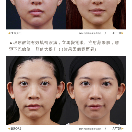
▲玻尿酸能有效填補淚溝，立馬變電眼。注射蘋果肌，雕
塑下巴線條，顏值大提升！(效果因個案而異)