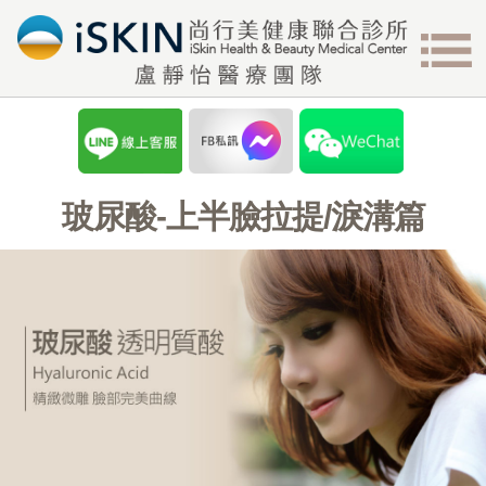
玻尿酸-上半臉拉提/淚溝篇