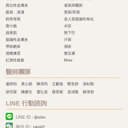
異位性皮膚炎
雀斑與曬斑
眼袋、淚溝
黑斑/肝斑
顴骨母斑
老人斑脂漏性角化
瘦小臉
水痘
蘋果肌
墊下巴
脂漏性皮膚炎
汗斑
帶狀皰疹
濕疹
酒糟膚質
蟹足腫
紅斑性狼瘡
More
醫師團隊
盧靜怡
黃心穎
陳清筠
王麒惠
鄭安妤
張耘甄
胡岱霖
陳鏘文
蕭弘道
羅景家
巫清隆
蘇瑋智
LINE 行動諮詢
LINE ID :
@iskin
微信 ID :
iskin02