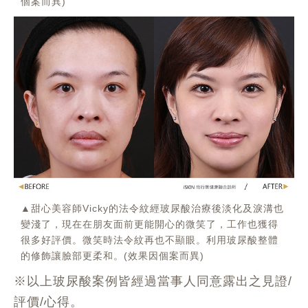
個案而異)
▲甜心美容師Vicky的法令紋經玻尿酸治療後淡化及淚溝也
變淺了，現在在朋友面前更能開心的微笑了，工作也獲得
很多好評價。微笑時法令紋再也不顯眼。利用玻尿酸整體
的修飾讓臉部更柔和。(效果因個案而異)
※以上玻尿酸案例皆經過當事人同意露出之見證/
評價/心得。