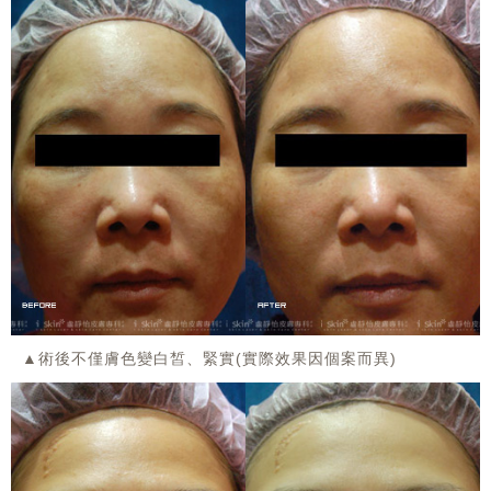
▲術後不僅膚色變白皙、緊實(實際效果因個案而異)