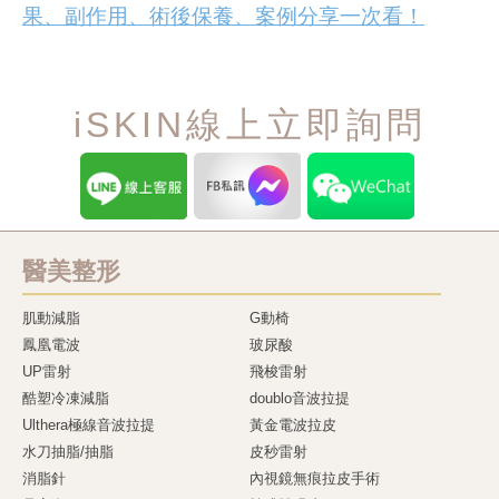
果、副作用、術後保養、案例分享一次看！
iSKIN線上立即詢問
醫美整形
肌動減脂
G動椅
鳳凰電波
玻尿酸
UP雷射
飛梭雷射
酷塑冷凍減脂
doublo音波拉提
Ulthera極線音波拉提
黃金電波拉皮
水刀抽脂/抽脂
皮秒雷射
消脂針
內視鏡無痕拉皮手術