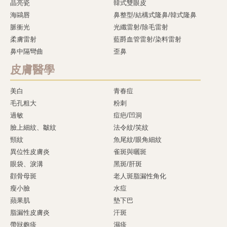
晶亮瓷
韓式雙眼皮
海鷗唇
鼻整型/結構式隆鼻/韓式隆鼻
脈衝光
光纖雷射/除毛雷射
柔膚雷射
藍爵血管雷射/染料雷射
鼻中隔彎曲
歪鼻
皮膚醫學
美白
青春痘
毛孔粗大
粉刺
過敏
痘疤/凹洞
臉上細紋、皺紋
法令紋/笑紋
頸紋
魚尾紋/眼角細紋
異位性皮膚炎
雀斑與曬斑
眼袋、淚溝
黑斑/肝斑
顴骨母斑
老人斑脂漏性角化
瘦小臉
水痘
蘋果肌
墊下巴
脂漏性皮膚炎
汗斑
帶狀皰疹
濕疹