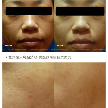
▲雙頰擾人斑點消散(實際效果因個案而異)