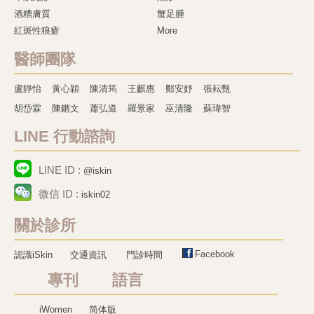
酒糟膚質
蟹足腫
紅斑性狼瘡
More
醫師團隊
盧靜怡
黃心穎
陳清筠
王麒惠
鄭安妤
張耘甄
胡岱霖
陳鏘文
蕭弘道
羅景家
巫清隆
蘇瑋智
LINE 行動諮詢
LINE ID :
@iskin
微信 ID :
iskin02
關於診所
Facebook
認識iSkin
交通資訊
門診時間
專刊 語言
iWomen
简体版