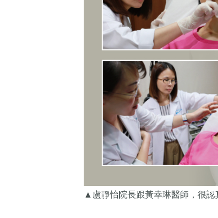
▲盧靜怡院長跟黃幸琳醫師，很認