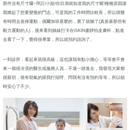
那件沒有尺寸囉~拜託!小姐!你目測就知道我的尺寸喔!種種原因讓
我燃起了想要變瘦的鬥志，可是我的工作時間比較長，所以很難
有時間去規律運動，偶爾加班甚麼的，累了就懶了(真羨慕那些有
毅力運動的人)，後來看到姊妹打卡在iSKIN盧靜怡皮膚科，點進
去看了一下，覺得很專業，所以就預約諮詢了。
一到診所，看起來就很高級，這也讓我有點小擔心，等等會不會
來一個很冷漠的醫生或服務人員，不過一踏進去，我發現大家都
很親切，很有朝氣的跟我打招呼、問我有沒有預約等等，所以頓
時安心了不少。