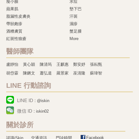
瘦小臉
水痘
蘋果肌
墊下巴
脂漏性皮膚炎
汗斑
帶狀皰疹
濕疹
酒糟膚質
蟹足腫
紅斑性狼瘡
More
醫師團隊
盧靜怡
黃心穎
陳清筠
王麒惠
鄭安妤
張耘甄
胡岱霖
陳鏘文
蕭弘道
羅景家
巫清隆
蘇瑋智
LINE 行動諮詢
LINE ID :
@iskin
微信 ID :
iskin02
關於診所
Facebook
認識iSkin
交通資訊
門診時間