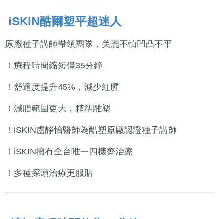
iSKIN酷爾塑平超迷人
原廠種子講師帶領團隊，美麗不怕凹凸不平
！療程時間縮短僅35分鐘
！舒適度提升45%，減少紅腫
！減脂範圍更大，精準雕塑
！iSKIN盧靜怡醫師為酷塑原廠認證種子講師
！iSKIN擁有全台唯一四機齊治療
！多種探頭治療更服貼