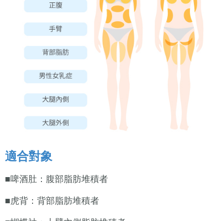
適合對象
■啤酒肚：腹部脂肪堆積者
■虎背：背部脂肪堆積者