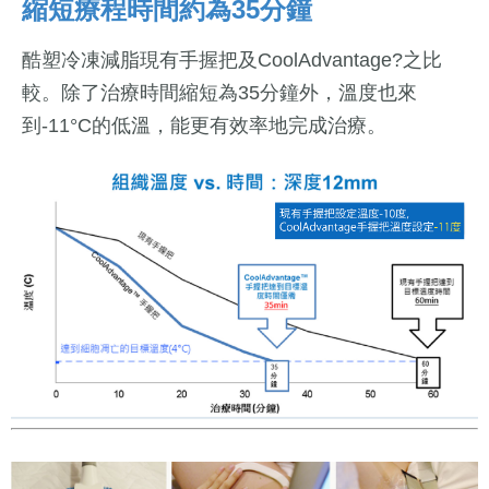
縮短療程時間約為35分鐘
酷塑冷凍減脂現有手握把及CoolAdvantage?之比
較。除了治療時間縮短為35分鐘外，溫度也來
到-11°C的低溫，能更有效率地完成治療。