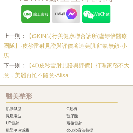
【iSKIN尚行美健康聯合診所(盧靜怡醫療
上一則：
團隊】-皮秒雷射見證與評價著迷美肌 帥氣無敵-小
馬
【4D皮秒雷射見證與評價】打理家務不大
下一則：
意，美麗再忙不隨意-Alisa
醫美整形
肌動減脂
G動椅
鳳凰電波
玻尿酸
UP雷射
飛梭雷射
酷塑冷凍減脂
doublo音波拉提