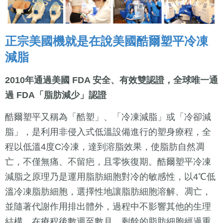
正宗美國機就是在說美國酷爾塑平冷凍
減脂
2010年通過美國 FDA 安全、有效雙認證，全球唯一通
過 FDA「脂肪減少」認證
酷爾塑平又稱為「酷塑」、「冷凍減脂」或「冷卻減
脂」，是利用非侵入式低溫設備進行的塑身療程，全
程以低溫4度C冷凍，達到溶脂效果，使脂肪自然凋
亡，不僅無痛、不留疤，且零恢復期。酷爾塑平冷凍
減脂之原理乃是運用脂肪細胞對冷的敏感性，以4℃低
溫冷凍脂肪細胞，選擇性地讓脂肪細胞溶解、凋亡，
並隨著代謝作用排出體外，過程中不影響其他的生理
結構。在療程後數週至數月，剩餘的脂肪細胞經過重