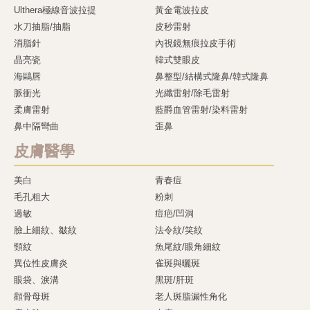
Ulthera極線音波拉提
黃金電波拉皮
水刀抽脂/抽脂
皮秒雷射
消脂針
內視鏡無痕拉皮手術
晶亮瓷
韓式雙眼皮
海鷗唇
鼻整型/結構式隆鼻/韓式隆鼻
脈衝光
光纖雷射/除毛雷射
柔膚雷射
藍爵血管雷射/染料雷射
鼻中隔彎曲
歪鼻
皮膚醫學
美白
青春痘
毛孔粗大
粉刺
過敏
痘疤/凹洞
臉上細紋、皺紋
法令紋/笑紋
頸紋
魚尾紋/眼角細紋
異位性皮膚炎
雀斑與曬斑
眼袋、淚溝
黑斑/肝斑
顴骨母斑
老人斑脂漏性角化