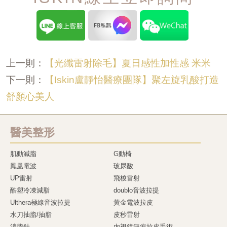
【光纖雷射除毛】夏日感性加性感 米米
上一則：
【Iskin盧靜怡醫療團隊】聚左旋乳酸打造
下一則：
舒顏心美人
醫美整形
肌動減脂
G動椅
鳳凰電波
玻尿酸
UP雷射
飛梭雷射
酷塑冷凍減脂
doublo音波拉提
Ulthera極線音波拉提
黃金電波拉皮
水刀抽脂/抽脂
皮秒雷射
消脂針
內視鏡無痕拉皮手術