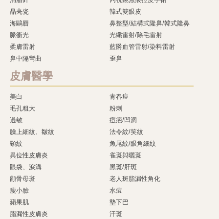
晶亮瓷
韓式雙眼皮
海鷗唇
鼻整型/結構式隆鼻/韓式隆鼻
脈衝光
光纖雷射/除毛雷射
柔膚雷射
藍爵血管雷射/染料雷射
鼻中隔彎曲
歪鼻
皮膚醫學
美白
青春痘
毛孔粗大
粉刺
過敏
痘疤/凹洞
臉上細紋、皺紋
法令紋/笑紋
頸紋
魚尾紋/眼角細紋
異位性皮膚炎
雀斑與曬斑
眼袋、淚溝
黑斑/肝斑
顴骨母斑
老人斑脂漏性角化
瘦小臉
水痘
蘋果肌
墊下巴
脂漏性皮膚炎
汗斑