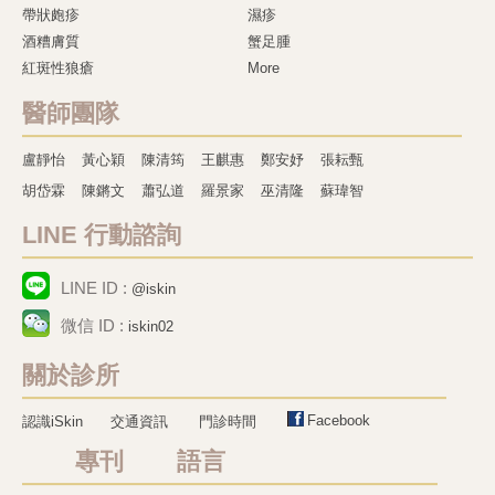
帶狀皰疹
濕疹
酒糟膚質
蟹足腫
紅斑性狼瘡
More
醫師團隊
盧靜怡
黃心穎
陳清筠
王麒惠
鄭安妤
張耘甄
胡岱霖
陳鏘文
蕭弘道
羅景家
巫清隆
蘇瑋智
LINE 行動諮詢
LINE ID :
@iskin
微信 ID :
iskin02
關於診所
Facebook
認識iSkin
交通資訊
門診時間
專刊 語言