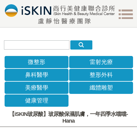
微整形
雷射光療
鼻科醫學
整形外科
美療醫學
纖體雕塑
健康管理
【iSKIN玻尿酸】玻尿酸保濕肌膚，一年四季水噹噹-
Hana