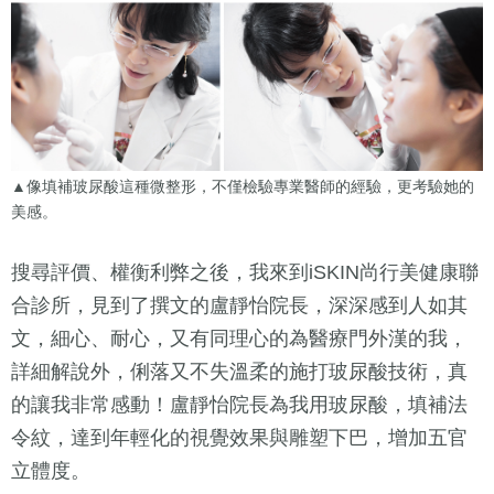
▲像填補玻尿酸這種微整形，不僅檢驗專業醫師的經驗，更考驗她的
美感。
搜尋評價、權衡利弊之後，我來到iSKIN尚行美健康聯
合診所，見到了撰文的盧靜怡院長，深深感到人如其
文，細心、耐心，又有同理心的為醫療門外漢的我，
詳細解說外，俐落又不失溫柔的施打玻尿酸技術，真
的讓我非常感動！盧靜怡院長為我用玻尿酸，填補法
令紋，達到年輕化的視覺效果與雕塑下巴，增加五官
立體度。