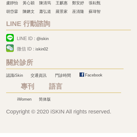
盧靜怡
黃心穎
陳清筠
王麒惠
鄭安妤
張耘甄
胡岱霖
陳鏘文
蕭弘道
羅景家
巫清隆
蘇瑋智
LINE 行動諮詢
LINE ID :
@iskin
微信 ID :
iskin02
關於診所
Facebook
認識iSkin
交通資訊
門診時間
專刊 語言
iWomen
简体版
Copyright © 2020 iSKIN All rights reserved.