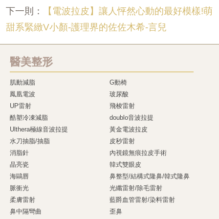
【電波拉皮】讓人怦然心動的最好模樣!萌
下一則：
甜系緊緻V小顏-護理界的佐佐木希-言兒
醫美整形
肌動減脂
G動椅
鳳凰電波
玻尿酸
UP雷射
飛梭雷射
酷塑冷凍減脂
doublo音波拉提
Ulthera極線音波拉提
黃金電波拉皮
水刀抽脂/抽脂
皮秒雷射
消脂針
內視鏡無痕拉皮手術
晶亮瓷
韓式雙眼皮
海鷗唇
鼻整型/結構式隆鼻/韓式隆鼻
脈衝光
光纖雷射/除毛雷射
柔膚雷射
藍爵血管雷射/染料雷射
鼻中隔彎曲
歪鼻