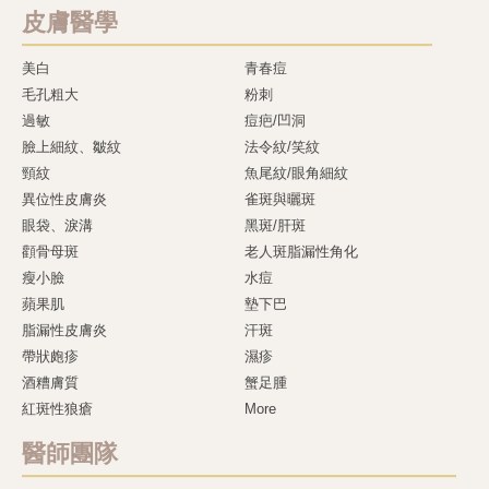
皮膚醫學
美白
青春痘
毛孔粗大
粉刺
過敏
痘疤/凹洞
臉上細紋、皺紋
法令紋/笑紋
頸紋
魚尾紋/眼角細紋
異位性皮膚炎
雀斑與曬斑
眼袋、淚溝
黑斑/肝斑
顴骨母斑
老人斑脂漏性角化
瘦小臉
水痘
蘋果肌
墊下巴
脂漏性皮膚炎
汗斑
帶狀皰疹
濕疹
酒糟膚質
蟹足腫
紅斑性狼瘡
More
醫師團隊