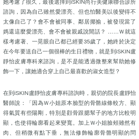
她考慮了很久，最後選擇到iSKIN尚行美健康聯合診所
諮詢，因為自己雖然愛漂亮、但也怕醫美以後變得不
太像自己了？會不會被同事、鄰居揶揄，被發現當了
媽還這麼愛漂亮、會不會被親戚說閒話？ ……Ｗ就這
樣考慮著、一晃眼自己都已經要35歲了，她終於決定
在今年要送自己一個很棒的生日禮物，就是到iSKIN盧
靜怡皮膚專科來諮詢，是不是能透過微整來幫助她修
飾一下，讓她適合穿上自己最喜歡的淑女造型？
在到iSKIN盧靜怡皮膚專科諮詢時，親切的院長盧靜怡
醫師說：「因為Ｗ小姐原本臉型的骨骼線條較方、顯
得氣質有些陽剛，特別是顴骨跟腮幫子的地方比較明
顯，也使得輪廓看起來變寬。加上Ｗ小姐臉頰雖然有
肉、但稍微有點下垂，無法修飾輪廓骨骼明顯的問