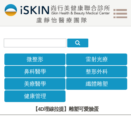
微整形
雷射光療
鼻科醫學
整形外科
美療醫學
纖體雕塑
健康管理
【4D埋線拉提】雕塑可愛臉蛋