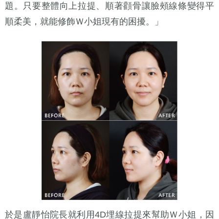
題。只要整體向上拉提、順著顴骨讓臉頰線條變得平
順柔美，就能修飾Ｗ小姐現有的困擾。」
於是盧靜怡院長就利用4D埋線拉提來幫助Ｗ小姐，因