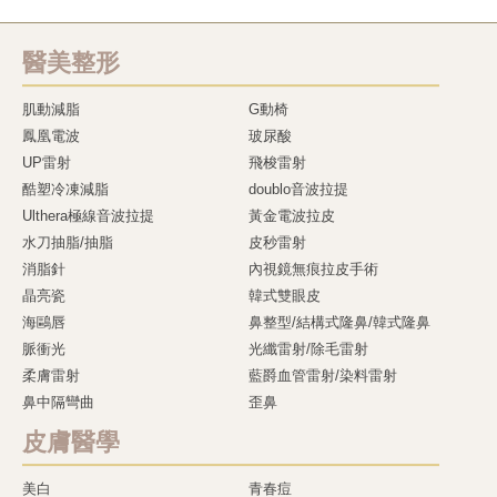
醫美整形
肌動減脂
G動椅
鳳凰電波
玻尿酸
UP雷射
飛梭雷射
酷塑冷凍減脂
doublo音波拉提
Ulthera極線音波拉提
黃金電波拉皮
水刀抽脂/抽脂
皮秒雷射
消脂針
內視鏡無痕拉皮手術
晶亮瓷
韓式雙眼皮
海鷗唇
鼻整型/結構式隆鼻/韓式隆鼻
脈衝光
光纖雷射/除毛雷射
柔膚雷射
藍爵血管雷射/染料雷射
鼻中隔彎曲
歪鼻
皮膚醫學
美白
青春痘