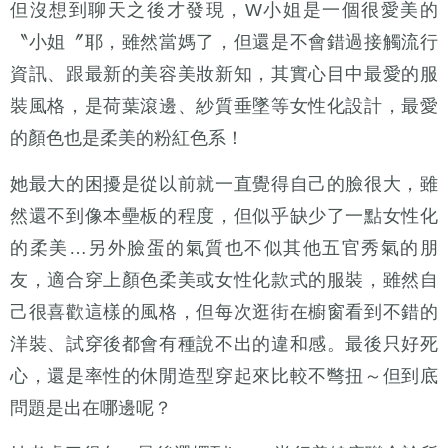
但沒想到聊天之後才發現，W小姐是一個很愛美的
〝小姐〞耶，雖然當媽了，但還是不會錯過接觸流行
資訊、跟最新的美容美妝新知，其實心目中最愛的服
裝風格，是荷葉滾邊、紗質垂墜等女性化設計，最愛
的顏色也是柔美的粉紅色系！
她最大的困擾是從以前就一直覺得自己的臉很大，雖
然還不到像本壘板的程度，但似乎缺少了一點女性化
的柔美…另外臉蛋的氣質也不似其他五官秀氣的朋
友，適合穿上顏色柔美或女性化款式的服裝，雖然自
己很喜歡這樣的風格，但每次逛街在櫥窗看到不錯的
洋裝、試穿後都會有種說不出的違和感。最後只好死
心，還是率性的休閒造型穿起來比較不彆扭～但到底
問題是出在哪邊呢？