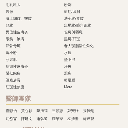
毛孔粗大
粉刺
過敏
痘疤/凹洞
臉上細紋、皺紋
法令紋/笑紋
頸紋
魚尾紋/眼角細紋
異位性皮膚炎
雀斑與曬斑
眼袋、淚溝
黑斑/肝斑
顴骨母斑
老人斑脂漏性角化
瘦小臉
水痘
蘋果肌
墊下巴
脂漏性皮膚炎
汗斑
帶狀皰疹
濕疹
酒糟膚質
蟹足腫
紅斑性狼瘡
More
醫師團隊
盧靜怡
黃心穎
陳清筠
王麒惠
鄭安妤
張耘甄
胡岱霖
陳鏘文
蕭弘道
羅景家
巫清隆
蘇瑋智