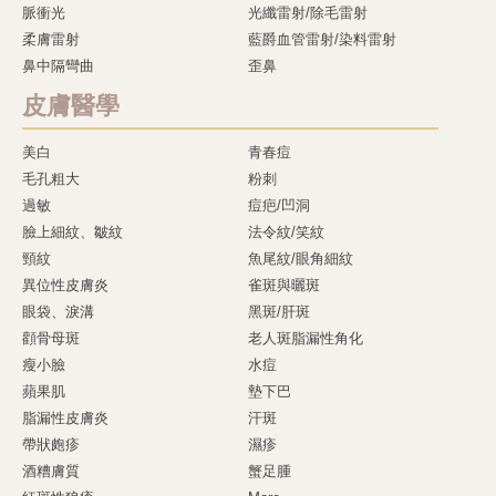
脈衝光
光纖雷射/除毛雷射
柔膚雷射
藍爵血管雷射/染料雷射
鼻中隔彎曲
歪鼻
皮膚醫學
美白
青春痘
毛孔粗大
粉刺
過敏
痘疤/凹洞
臉上細紋、皺紋
法令紋/笑紋
頸紋
魚尾紋/眼角細紋
異位性皮膚炎
雀斑與曬斑
眼袋、淚溝
黑斑/肝斑
顴骨母斑
老人斑脂漏性角化
瘦小臉
水痘
蘋果肌
墊下巴
脂漏性皮膚炎
汗斑
帶狀皰疹
濕疹
酒糟膚質
蟹足腫