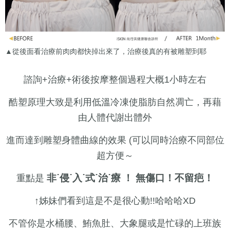
▲從後面看治療前肉肉都快掉出來了，治療後真的有被雕塑到耶
諮詢+治療+術後按摩整個過程大概1小時左右
酷塑原理大致是利用低溫冷凍使脂肪自然凋亡，再藉
由人體代謝出體外
進而達到雕塑身體曲線的效果 (可以同時治療不同部位
超方便～
非˙侵˙入˙式˙治˙療 ！ 無傷口！不留疤！
重點是
↑姊妹們看到這是不是很心動!!哈哈哈XD
不管你是水桶腰、鮪魚肚、大象腿或是忙碌的上班族