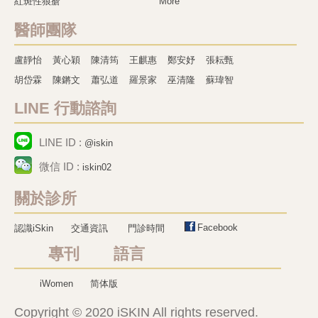
紅斑性狼瘡
More
醫師團隊
盧靜怡
黃心穎
陳清筠
王麒惠
鄭安妤
張耘甄
胡岱霖
陳鏘文
蕭弘道
羅景家
巫清隆
蘇瑋智
LINE 行動諮詢
LINE ID :
@iskin
微信 ID :
iskin02
關於診所
Facebook
認識iSkin
交通資訊
門診時間
專刊 語言
iWomen
简体版
Copyright © 2020 iSKIN All rights reserved.