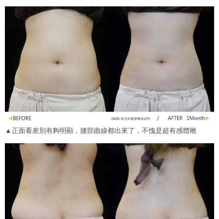
▲正面看差別有夠明顯，腰部曲線都出來了，不愧是超有感體雕