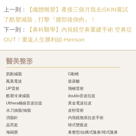
【纖體雕塑】產後三個月我去iSKIN嘗試
上一則：
了酷塑減脂，打擊『腰部後側肉』！
【鼻科醫學】內視鏡空鼻重建手術 空鼻症
下一則：
OUT！重返人生勝利組-Henson
醫美整形
肌動減脂
G動椅
鳳凰電波
玻尿酸
UP雷射
飛梭雷射
酷塑冷凍減脂
doublo音波拉提
Ulthera極線音波拉提
黃金電波拉皮
水刀抽脂/抽脂
皮秒雷射
消脂針
內視鏡無痕拉皮手術
晶亮瓷
韓式雙眼皮
海鷗唇
鼻整型/結構式隆鼻/韓式隆鼻